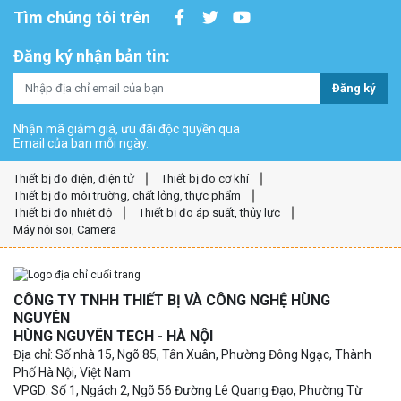
Tìm chúng tôi trên
Đăng ký nhận bản tin:
Đăng ký
Nhận mã giảm giá, ưu đãi độc quyền qua
Email của bạn mỗi ngày.
Thiết bị đo điện, điện tử
Thiết bị đo cơ khí
Thiết bị đo môi trường, chất lỏng, thực phẩm
Thiết bị đo nhiệt độ
Thiết bị đo áp suất, thủy lực
Máy nội soi, Camera
CÔNG TY TNHH THIẾT BỊ VÀ CÔNG NGHỆ HÙNG
NGUYÊN
HÙNG NGUYÊN TECH - HÀ NỘI
Địa chỉ: Số nhà 15, Ngõ 85, Tân Xuân, Phường Đông Ngạc, Thành
Phố Hà Nội, Việt Nam
VPGD: Số 1, Ngách 2, Ngõ 56 Đường Lê Quang Đạo, Phường Từ