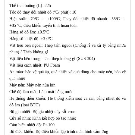
Thể tích buồng (L): 225
Tốc độ thay đổi nhiệt độ (ºC/ phút): 10
Hiệu suất: -70ºC ～ +100ºC; Thay đổi nhiệt độ nhanh: -55ºC ～
+85 ºC, điều khiển tuyến tính hoàn toàn
Hằng số độ ẩm: ±0.5ºC
Hằng số nhiệt độ: ±3.0ºC
Vật liệu bên ngoài: Thép tấm nguội (Chống rỉ và xử lý bằng nhựa
phun) / Thép không gỉ
Vật liệu bên trong: Tấm thép không gỉ (SUS 304)
Vật liệu cách nhiệt: PU Foam
An toàn: bảo vệ quá áp, quá nhiệt và quá dòng cho máy nén, bảo vệ
quá nhiệt
Máy nén: Máy nén nửa kín
Chế độ làm mát: Làm mát bằng nước
Hệ thống điều khiển: Hệ thống kiểm soát và cân bằng nhiệt độ và
độ ẩm (loại BTC)
Bộ gia nhiệt: Bộ gia nhiệt dây sắt-crom
Cửa sổ nhìn: Kính kết hợp bộ tạo nhiệt
Cảm biến nhiệt độ: Pt-100
Bộ điều khiển: Bộ điều khiển lập trình màn hình cảm ứng