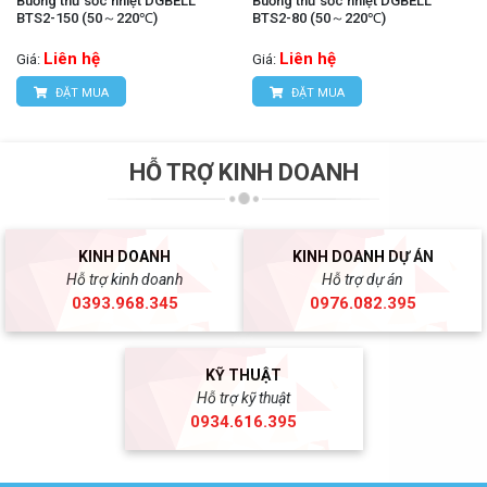
Buồng thử sốc nhiệt DGBELL
Buồng thử sốc nhiệt DGBELL
BTS2-150 (50～220℃)
BTS2-80 (50～220℃)
Liên hệ
Liên hệ
Giá:
Giá:
ĐẶT MUA
ĐẶT MUA
HỖ TRỢ KINH DOANH
KINH DOANH
KINH DOANH DỰ ÁN
Hỗ trợ kinh doanh
Hỗ trợ dự án
0393.968.345
0976.082.395
KỸ THUẬT
Hỗ trợ kỹ thuật
0934.616.395