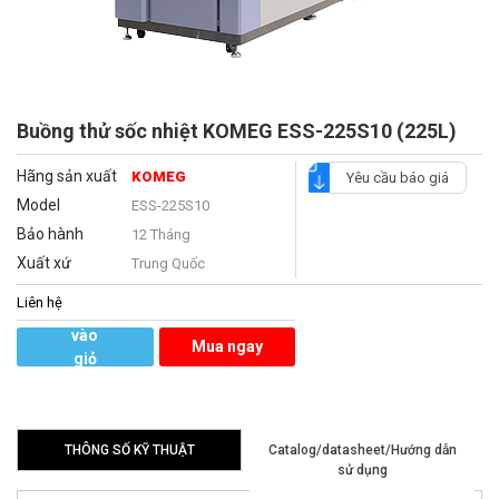
Buồng thử sốc nhiệt KOMEG ESS-225S10 (225L)
Hãng sản xuất
KOMEG
Yêu cầu báo giá
Model
ESS-225S10
Bảo hành
12 Tháng
Xuất xứ
Trung Quốc
Liên hệ
Thêm
vào
Mua ngay
giỏ
hàng
THÔNG SỐ KỸ THUẬT
Catalog/datasheet/Hướng dẫn
sử dụng