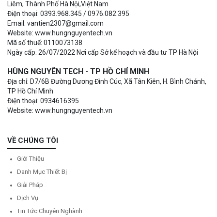
Liêm, Thành Phố Hà Nội,Việt Nam
Điện thoại: 0393.968.345 / 0976.082.395
Email: vantien2307@gmail.com
Website: www.hungnguyentech.vn
Mã số thuế: 0110073138
Ngày cấp: 26/07/2022 Nơi cấp Sở kế hoạch và đầu tư TP Hà Nội
HÙNG NGUYÊN TECH - TP HỒ CHÍ MINH
Địa chỉ: D7/6B Đường Dương Đình Cúc, Xã Tân Kiên, H. Bình Chánh,
TP Hồ Chí Minh
Điện thoại: 0934616395
Website: www.hungnguyentech.vn
VỀ CHÚNG TÔI
Giới Thiệu
Danh Mục Thiết Bị
Giải Pháp
Dịch Vụ
Tin Tức Chuyên Nghành