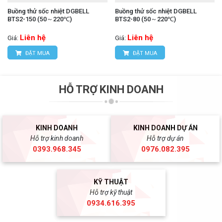
Buồng thử sốc nhiệt DGBELL
Buồng thử sốc nhiệt DGBELL
BTS2-150 (50～220℃)
BTS2-80 (50～220℃)
Liên hệ
Liên hệ
Giá:
Giá:
ĐẶT MUA
ĐẶT MUA
HỖ TRỢ KINH DOANH
KINH DOANH
KINH DOANH DỰ ÁN
Hỗ trợ kinh doanh
Hỗ trợ dự án
0393.968.345
0976.082.395
KỸ THUẬT
Hỗ trợ kỹ thuật
0934.616.395