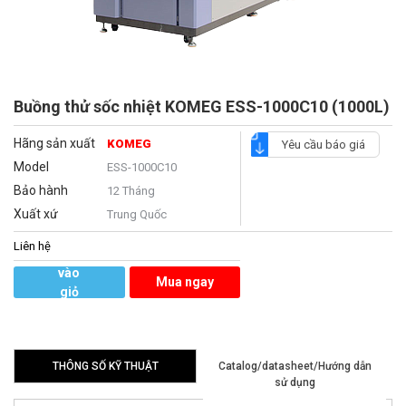
Buồng thử sốc nhiệt KOMEG ESS-1000C10 (1000L)
Hãng sản xuất
KOMEG
Yêu cầu báo giá
Model
ESS-1000C10
Bảo hành
12 Tháng
Xuất xứ
Trung Quốc
Liên hệ
Thêm
vào
Mua ngay
giỏ
hàng
THÔNG SỐ KỸ THUẬT
Catalog/datasheet/Hướng dẫn
sử dụng