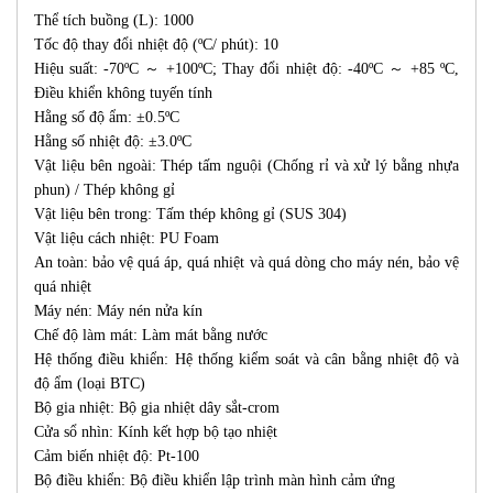
Thể tích buồng (L): 1000
Tốc độ thay đổi nhiệt độ (ºC/ phút): 10
Hiệu suất: -70ºC ～ +100ºC; Thay đổi nhiệt độ: -40ºC ～ +85 ºC,
Điều khiển không tuyến tính
Hằng số độ ẩm: ±0.5ºC
Hằng số nhiệt độ: ±3.0ºC
Vật liệu bên ngoài: Thép tấm nguội (Chống rỉ và xử lý bằng nhựa
phun) / Thép không gỉ
Vật liệu bên trong: Tấm thép không gỉ (SUS 304)
Vật liệu cách nhiệt: PU Foam
An toàn: bảo vệ quá áp, quá nhiệt và quá dòng cho máy nén, bảo vệ
quá nhiệt
Máy nén: Máy nén nửa kín
Chế độ làm mát: Làm mát bằng nước
Hệ thống điều khiển: Hệ thống kiểm soát và cân bằng nhiệt độ và
độ ẩm (loại BTC)
Bộ gia nhiệt: Bộ gia nhiệt dây sắt-crom
Cửa sổ nhìn: Kính kết hợp bộ tạo nhiệt
Cảm biến nhiệt độ: Pt-100
Bộ điều khiển: Bộ điều khiển lập trình màn hình cảm ứng