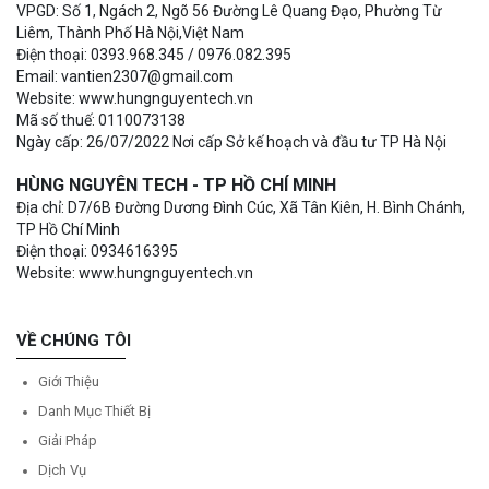
VPGD: Số 1, Ngách 2, Ngõ 56 Đường Lê Quang Đạo, Phường Từ
Liêm, Thành Phố Hà Nội,Việt Nam
Điện thoại: 0393.968.345 / 0976.082.395
Email: vantien2307@gmail.com
Website: www.hungnguyentech.vn
Mã số thuế: 0110073138
Ngày cấp: 26/07/2022 Nơi cấp Sở kế hoạch và đầu tư TP Hà Nội
HÙNG NGUYÊN TECH - TP HỒ CHÍ MINH
Địa chỉ: D7/6B Đường Dương Đình Cúc, Xã Tân Kiên, H. Bình Chánh,
TP Hồ Chí Minh
Điện thoại: 0934616395
Website: www.hungnguyentech.vn
VỀ CHÚNG TÔI
Giới Thiệu
Danh Mục Thiết Bị
Giải Pháp
Dịch Vụ