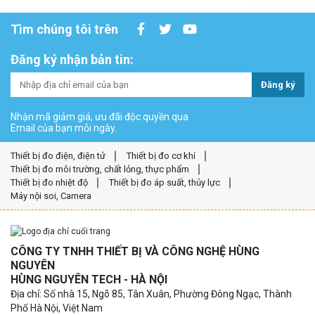
Tìm chúng tôi trên
Đăng ký nhận bản tin:
Đăng ký
Nhận mã giảm giá, ưu đãi độc quyền qua
Email của bạn mỗi ngày.
Thiết bị đo điện, điện tử
Thiết bị đo cơ khí
Thiết bị đo môi trường, chất lỏng, thực phẩm
Thiết bị đo nhiệt độ
Thiết bị đo áp suất, thủy lực
Máy nội soi, Camera
CÔNG TY TNHH THIẾT BỊ VÀ CÔNG NGHỆ HÙNG
NGUYÊN
HÙNG NGUYÊN TECH - HÀ NỘI
Địa chỉ: Số nhà 15, Ngõ 85, Tân Xuân, Phường Đông Ngạc, Thành
Phố Hà Nội, Việt Nam