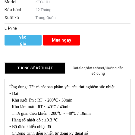
Model
KTC-101
Bảo hành
12 Tháng
Xuất xứ
Trung Quốc
Liên hệ
Thêm
vào
Mua ngay
giỏ
hàng
THÔNG SỐ KỸ THUẬT
Catalog/datasheet/Hướng dẫn
sử dụng
Ứng dụng: Tất cả các sản phẩm yêu cầu thử nghiệm sốc nhiệt
▪ Dải :
Khu sưởi ấm : RT ~ 200℃ / 30min
Khu làm mát : RT ~ 40℃ / 40min
Thời gian điều khiển : 200℃ ~ -40℃ / 10min
Hằng số nhiệt độ : ±0.3 ℃
▪ Bộ điều khiển nhiệt độ
Chương trình điều khiển tự động kỹ thuật số