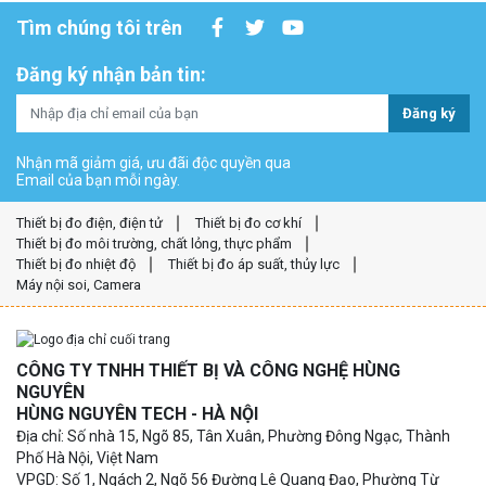
Tìm chúng tôi trên
Đăng ký nhận bản tin:
Đăng ký
Nhận mã giảm giá, ưu đãi độc quyền qua
Email của bạn mỗi ngày.
Thiết bị đo điện, điện tử
Thiết bị đo cơ khí
Thiết bị đo môi trường, chất lỏng, thực phẩm
Thiết bị đo nhiệt độ
Thiết bị đo áp suất, thủy lực
Máy nội soi, Camera
CÔNG TY TNHH THIẾT BỊ VÀ CÔNG NGHỆ HÙNG
NGUYÊN
HÙNG NGUYÊN TECH - HÀ NỘI
Địa chỉ: Số nhà 15, Ngõ 85, Tân Xuân, Phường Đông Ngạc, Thành
Phố Hà Nội, Việt Nam
VPGD: Số 1, Ngách 2, Ngõ 56 Đường Lê Quang Đạo, Phường Từ