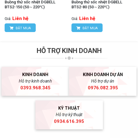
Buồng thử sốc nhiệt DGBELL
Buồng thử sốc nhiệt DGBELL
BTS2-150 (50～220℃)
BTS2-80 (50～220℃)
Liên hệ
Liên hệ
Giá:
Giá:
ĐẶT MUA
ĐẶT MUA
HỖ TRỢ KINH DOANH
KINH DOANH
KINH DOANH DỰ ÁN
Hỗ trợ kinh doanh
Hỗ trợ dự án
0393.968.345
0976.082.395
KỸ THUẬT
Hỗ trợ kỹ thuật
0934.616.395