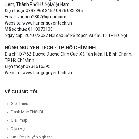
Liêm, Thành Phố Hà Nội,Việt Nam
Điện thoại: 0393.968.345 / 0976.082.395
Email: vantien2307@gmail.com
Website: www.hungnguyentech.vn
Mã số thuế: 0110073138
Ngày cấp: 26/07/2022 Nơi cấp Sở kế hoạch và đầu tư TP Hà Nội
HÙNG NGUYÊN TECH - TP HỒ CHÍ MINH
Địa chỉ: D7/6B Đường Dương Đình Cúc, Xã Tân Kiên, H. Bình Chánh,
TP Hồ Chí Minh
Điện thoại: 0934616395
Website: www.hungnguyentech.vn
VỀ CHÚNG TÔI
Giới Thiệu
Danh Mục Thiết Bị
Giải Pháp
Dịch Vụ
Tin Tức Chuyên Nghành