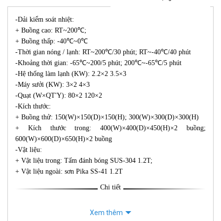
-Dải kiểm soát nhiệt:
+ Buồng cao: RT~200℃;
+ Buồng thấp: -40℃~0℃
-Thời gian nóng / lạnh: RT~200℃/30 phút; RT~-40℃/40 phút
-Khoảng thời gian: -65℃~200/5 phút; 200℃~-65℃/5 phút
-Hệ thống làm lạnh (KW): 2.2×2 3.5×3
-Máy sưởi (KW): 3×2 4×3
-Quạt (W×QT'Y): 80×2 120×2
-Kích thước:
+ Buồng thử: 150(W)×150(D)×150(H); 300(W)×300(D)×300(H)
+ Kích thước trong: 400(W)×400(D)×450(H)×2 buồng;
600(W)×600(D)×650(H)×2 buồng
-Vật liệu:
+ Vật liệu trong: Tấm đánh bóng SUS-304 1.2T;
+ Vật liệu ngoài: sơn Pika SS-41 1.2T
Chi tiết
Xem thêm