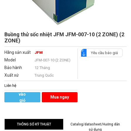
Buồng thử sốc nhiệt JFM JFM-007-10 (2 ZONE) (2
ZONE)
Hãng sản xuất
JFM
Yêu cầu báo giá
Model
JFM-007-10 (2 ZONE)
Bảo hành
12 Tháng
Xuất xứ
Trung Quốc
Liên hệ
Thêm
vào
Mua ngay
giỏ
hàng
THÔNG SỐ KỸ THUẬT
Catalog/datasheet/Hướng dẫn
sử dụng