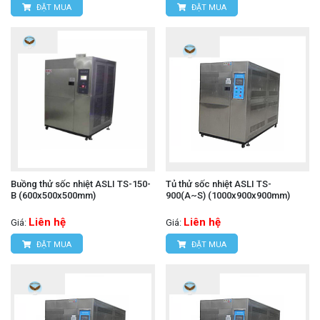
ĐẶT MUA
ĐẶT MUA
Buồng thử sốc nhiệt ASLI TS-150-
Tủ thử sốc nhiệt ASLI TS-
B (600x500x500mm)
900(A~S) (1000x900x900mm)
Liên hệ
Liên hệ
Giá:
Giá:
ĐẶT MUA
ĐẶT MUA