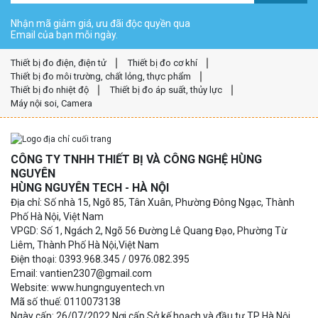
Nhận mã giảm giá, ưu đãi độc quyền qua
Email của bạn mỗi ngày.
Thiết bị đo điện, điện tử
Thiết bị đo cơ khí
Thiết bị đo môi trường, chất lỏng, thực phẩm
Thiết bị đo nhiệt độ
Thiết bị đo áp suất, thủy lực
Máy nội soi, Camera
CÔNG TY TNHH THIẾT BỊ VÀ CÔNG NGHỆ HÙNG
NGUYÊN
HÙNG NGUYÊN TECH - HÀ NỘI
Địa chỉ: Số nhà 15, Ngõ 85, Tân Xuân, Phường Đông Ngạc, Thành
Phố Hà Nội, Việt Nam
VPGD: Số 1, Ngách 2, Ngõ 56 Đường Lê Quang Đạo, Phường Từ
Liêm, Thành Phố Hà Nội,Việt Nam
Điện thoại: 0393.968.345 / 0976.082.395
Email: vantien2307@gmail.com
Website: www.hungnguyentech.vn
Mã số thuế: 0110073138
Ngày cấp: 26/07/2022 Nơi cấp Sở kế hoạch và đầu tư TP Hà Nội