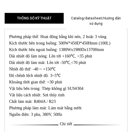
hàng
THÔNG SỐ KỸ THUẬT
Catalog/datasheet/Hướng dẫn
sử dụng
Phương pháp thử: Hoạt động bằng khí nén, 2 hoặc 3 vùng
Kích thước bên trong buồng: 500W*450D*450Hmm (100L)
Kích thước bên ngoài buồng: 1380Wx1980Dx1370Hmm
Dải nhiệt độ làm nóng: Lên tới +160℃, <35 phút
Dải nhiệt độ làm mát: Lên tới -50℃,<70 phút
Nhiệt độ thử: -40 ~ +150℃
Độ chênh lệch nhiệt độ: 3~5℃
Khoảng thời gian thử: >30 phút
Vật liệu bên trong: Thép không gỉ SUS#304
Vật liệu cách nhiệt: Sợi thủy tinh
Chất làm mát: R404A / R23
Phương pháp làm mát: Làm mát bằng nước
Nguồn điện: 3 pha, 380V, 50Hz
Chi tiết