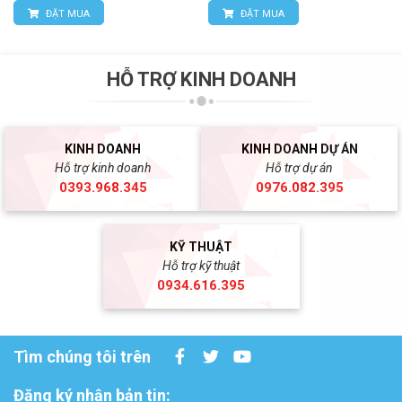
ĐẶT MUA
ĐẶT MUA
HỖ TRỢ KINH DOANH
KINH DOANH
KINH DOANH DỰ ÁN
Hỗ trợ kinh doanh
Hỗ trợ dự án
0393.968.345
0976.082.395
KỸ THUẬT
Hỗ trợ kỹ thuật
0934.616.395
Tìm chúng tôi trên
Đăng ký nhận bản tin: