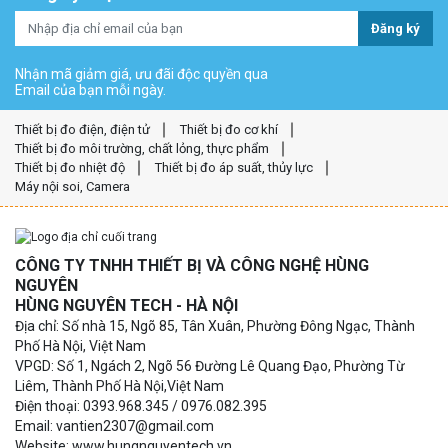
Đăng ký
Nhận mã giảm giá, ưu đãi độc quyền qua
Email của bạn mỗi ngày.
Thiết bị đo điện, điện tử
Thiết bị đo cơ khí
Thiết bị đo môi trường, chất lỏng, thực phẩm
Thiết bị đo nhiệt độ
Thiết bị đo áp suất, thủy lực
Máy nội soi, Camera
CÔNG TY TNHH THIẾT BỊ VÀ CÔNG NGHỆ HÙNG
NGUYÊN
HÙNG NGUYÊN TECH - HÀ NỘI
Địa chỉ: Số nhà 15, Ngõ 85, Tân Xuân, Phường Đông Ngạc, Thành
Phố Hà Nội, Việt Nam
VPGD: Số 1, Ngách 2, Ngõ 56 Đường Lê Quang Đạo, Phường Từ
Liêm, Thành Phố Hà Nội,Việt Nam
Điện thoại: 0393.968.345 / 0976.082.395
Email: vantien2307@gmail.com
Website: www.hungnguyentech.vn