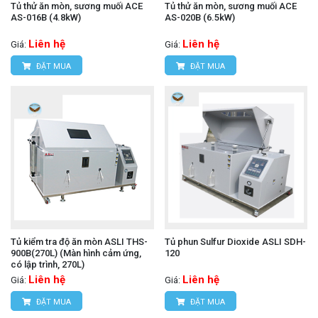
Tủ thử ăn mòn, sương muối ACE
Tủ thử ăn mòn, sương muối ACE
AS-016B (4.8kW)
AS-020B (6.5kW)
Liên hệ
Liên hệ
Giá:
Giá:
ĐẶT MUA
ĐẶT MUA
Tủ kiểm tra độ ăn mòn ASLI THS-
Tủ phun Sulfur Dioxide ASLI SDH-
900B(270L) (Màn hình cảm ứng,
120
có lập trình, 270L)
Liên hệ
Liên hệ
Giá:
Giá:
ĐẶT MUA
ĐẶT MUA