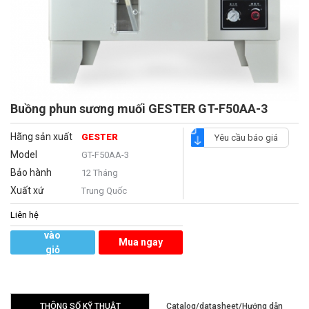
Buồng phun sương muối GESTER GT-F50AA-3
Hãng sản xuất
GESTER
Yêu cầu báo giá
Model
GT-F50AA-3
Bảo hành
12 Tháng
Xuất xứ
Trung Quốc
Liên hệ
Thêm
vào
Mua ngay
giỏ
hàng
THÔNG SỐ KỸ THUẬT
Catalog/datasheet/Hướng dẫn