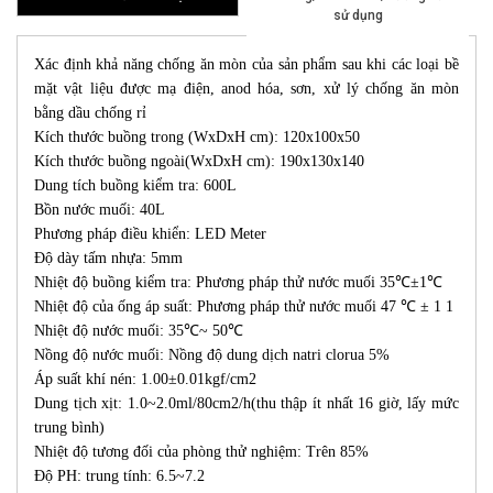
sử dụng
Xác định khả năng chống ăn mòn của sản phẩm sau khi các loại bề
mặt vật liệu được mạ điện, anod hóa, sơn, xử lý chống ăn mòn
bằng dầu chống rỉ
Kích thước buồng trong (WxDxH cm): 120x100x50
Kích thước buồng ngoài(WxDxH cm): 190x130x140
Dung tích buồng kiểm tra: 600L
Bồn nước muối: 40L
Phương pháp điều khiển: LED Meter
Độ dày tấm nhựa: 5mm
Nhiệt độ buồng kiểm tra: Phương pháp thử nước muối 35℃±1℃
Nhiệt độ của ống áp suất: Phương pháp thử nước muối 47 ℃ ± 1 1
Nhiệt độ nước muối: 35℃~ 50℃
Nồng độ nước muối: Nồng độ dung dịch natri clorua 5%
Áp suất khí nén: 1.00±0.01kgf/cm2
Dung tịch xịt: 1.0~2.0ml/80cm2/h(thu thập ít nhất 16 giờ, lấy mức
trung bình)
Nhiệt độ tương đối của phòng thử nghiệm: Trên 85%
Độ PH: trung tính: 6.5~7.2