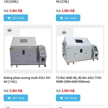
120 (500L)
90 (270L)
Liên hệ
Liên hệ
Giá:
Giá:
ĐẶT MUA
ĐẶT MUA
Buồng phun sương muối ASLI SH-
Tủ thử nhiệt độ, độ ẩm ASLI THS-
60 (110L)
900B (900×600×500mm)
Liên hệ
Liên hệ
Giá:
Giá:
ĐẶT MUA
ĐẶT MUA