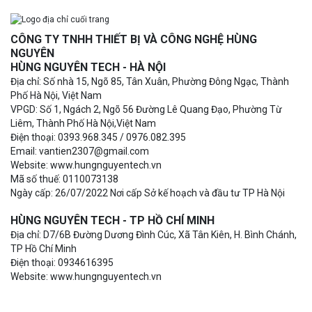
CÔNG TY TNHH THIẾT BỊ VÀ CÔNG NGHỆ HÙNG
NGUYÊN
HÙNG NGUYÊN TECH - HÀ NỘI
Địa chỉ: Số nhà 15, Ngõ 85, Tân Xuân, Phường Đông Ngạc, Thành
Phố Hà Nội, Việt Nam
VPGD: Số 1, Ngách 2, Ngõ 56 Đường Lê Quang Đạo, Phường Từ
Liêm, Thành Phố Hà Nội,Việt Nam
Điện thoại: 0393.968.345 / 0976.082.395
Email: vantien2307@gmail.com
Website: www.hungnguyentech.vn
Mã số thuế: 0110073138
Ngày cấp: 26/07/2022 Nơi cấp Sở kế hoạch và đầu tư TP Hà Nội
HÙNG NGUYÊN TECH - TP HỒ CHÍ MINH
Địa chỉ: D7/6B Đường Dương Đình Cúc, Xã Tân Kiên, H. Bình Chánh,
TP Hồ Chí Minh
Điện thoại: 0934616395
Website: www.hungnguyentech.vn