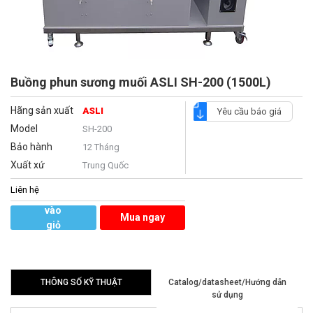
Buồng phun sương muối ASLI SH-200 (1500L)
Hãng sản xuất
ASLI
Yêu cầu báo giá
Model
SH-200
Bảo hành
12 Tháng
Xuất xứ
Trung Quốc
Liên hệ
Thêm
vào
Mua ngay
giỏ
hàng
THÔNG SỐ KỸ THUẬT
Catalog/datasheet/Hướng dẫn
sử dụng