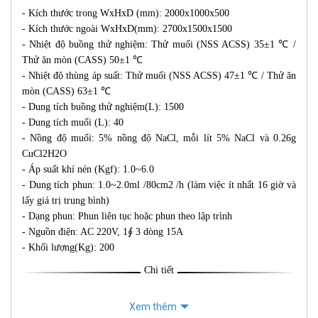
- Kích thước trong WxHxD (mm): 2000x1000x500
- Kích thước ngoài WxHxD(mm): 2700x1500x1500
- Nhiệt độ buồng thử nghiệm: Thử muối (NSS ACSS) 35±1 ℃ /
Thử ăn mòn (CASS) 50±1 ℃
- Nhiệt độ thùng áp suất: Thử muối (NSS ACSS) 47±1 ℃ / Thử ăn
mòn (CASS) 63±1 ℃
- Dung tích buồng thử nghiệm(L): 1500
- Dung tích muối (L): 40
- Nồng độ muối: 5% nồng độ NaCl, mỗi lít 5% NaCl và 0.26g
CuCl2H2O
- Áp suất khí nén (Kgf): 1.0~6.0
- Dung tích phun: 1.0~2.0ml /80cm2 /h (làm việc ít nhất 16 giờ và
lấy giá trị trung bình)
- Dạng phun: Phun liên tục hoặc phun theo lập trình
- Nguồn điện: AC 220V, 1∮ 3 dòng 15A
- Khối lượng(Kg): 200
Chi tiết
Xem thêm