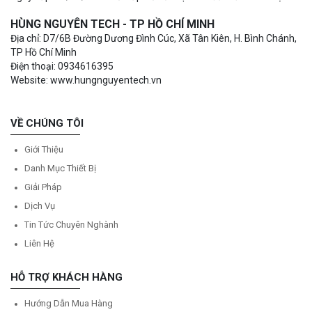
HÙNG NGUYÊN TECH - TP HỒ CHÍ MINH
Địa chỉ: D7/6B Đường Dương Đình Cúc, Xã Tân Kiên, H. Bình Chánh,
TP Hồ Chí Minh
Điện thoại: 0934616395
Website: www.hungnguyentech.vn
VỀ CHÚNG TÔI
Giới Thiệu
Danh Mục Thiết Bị
Giải Pháp
Dịch Vụ
Tin Tức Chuyên Nghành
Liên Hệ
HỖ TRỢ KHÁCH HÀNG
Hướng Dẫn Mua Hàng