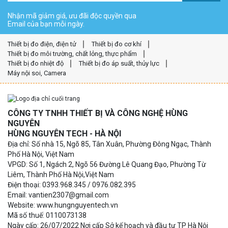
Nhận mã giảm giá, ưu đãi độc quyền qua
Email của bạn mỗi ngày.
Thiết bị đo điện, điện tử
Thiết bị đo cơ khí
Thiết bị đo môi trường, chất lỏng, thực phẩm
Thiết bị đo nhiệt độ
Thiết bị đo áp suất, thủy lực
Máy nội soi, Camera
CÔNG TY TNHH THIẾT BỊ VÀ CÔNG NGHỆ HÙNG
NGUYÊN
HÙNG NGUYÊN TECH - HÀ NỘI
Địa chỉ: Số nhà 15, Ngõ 85, Tân Xuân, Phường Đông Ngạc, Thành
Phố Hà Nội, Việt Nam
VPGD: Số 1, Ngách 2, Ngõ 56 Đường Lê Quang Đạo, Phường Từ
Liêm, Thành Phố Hà Nội,Việt Nam
Điện thoại: 0393.968.345 / 0976.082.395
Email: vantien2307@gmail.com
Website: www.hungnguyentech.vn
Mã số thuế: 0110073138
Ngày cấp: 26/07/2022 Nơi cấp Sở kế hoạch và đầu tư TP Hà Nội