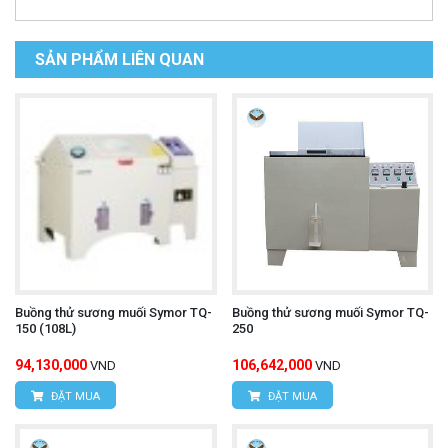
SẢN PHẨM LIÊN QUAN
Buồng thử sương muối Symor TQ-
Buồng thử sương muối Symor TQ-
150 (108L)
250
94,130,000
106,642,000
VND
VND
ĐẶT MUA
ĐẶT MUA