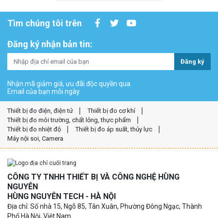
Tìm chúng tôi trên
Đăng ký nhận bản tin:
Đăng ký
Nhận mã giảm giá, ưu đãi độc quyền qua
Email của bạn mỗi ngày.
Thiết bị đo điện, điện tử
Thiết bị đo cơ khí
Thiết bị đo môi trường, chất lỏng, thực phẩm
Thiết bị đo nhiệt độ
Thiết bị đo áp suất, thủy lực
Máy nội soi, Camera
CÔNG TY TNHH THIẾT BỊ VÀ CÔNG NGHỆ HÙNG
NGUYÊN
HÙNG NGUYÊN TECH - HÀ NỘI
Địa chỉ: Số nhà 15, Ngõ 85, Tân Xuân, Phường Đông Ngạc, Thành
Phố Hà Nội, Việt Nam