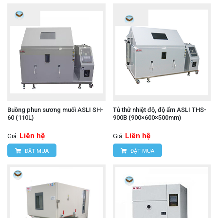
Buồng phun sương muối ASLI SH-
Tủ thử nhiệt độ, độ ẩm ASLI THS-
60 (110L)
900B (900×600×500mm)
Liên hệ
Liên hệ
Giá:
Giá:
ĐẶT MUA
ĐẶT MUA