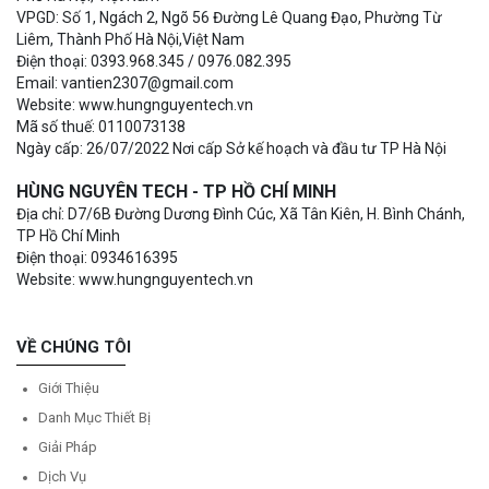
VPGD: Số 1, Ngách 2, Ngõ 56 Đường Lê Quang Đạo, Phường Từ
Liêm, Thành Phố Hà Nội,Việt Nam
Điện thoại: 0393.968.345 / 0976.082.395
Email: vantien2307@gmail.com
Website: www.hungnguyentech.vn
Mã số thuế: 0110073138
Ngày cấp: 26/07/2022 Nơi cấp Sở kế hoạch và đầu tư TP Hà Nội
HÙNG NGUYÊN TECH - TP HỒ CHÍ MINH
Địa chỉ: D7/6B Đường Dương Đình Cúc, Xã Tân Kiên, H. Bình Chánh,
TP Hồ Chí Minh
Điện thoại: 0934616395
Website: www.hungnguyentech.vn
VỀ CHÚNG TÔI
Giới Thiệu
Danh Mục Thiết Bị
Giải Pháp
Dịch Vụ