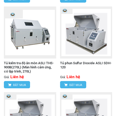
Tủ kiểm tra độ ăn mòn ASLI THS-
Tủ phun Sulfur Dioxide ASLI SDH-
900B(270L) (Màn hình cảm ứng,
120
có lập trình, 270L)
Liên hệ
Liên hệ
Giá:
Giá:
ĐẶT MUA
ĐẶT MUA