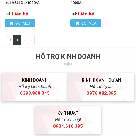
trời ASLI XL-1000-A
1000A
Liên hệ
Liên hệ
Giá:
Giá:
ĐẶT MUA
ĐẶT MUA
‹
1
2
›
HỖ TRỢ KINH DOANH
KINH DOANH
KINH DOANH DỰ ÁN
Hỗ trợ kinh doanh
Hỗ trợ dự án
0393.968.345
0976.082.395
KỸ THUẬT
Hỗ trợ kỹ thuật
0934.616.395