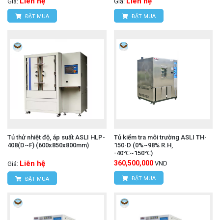
Liên hệ
Liên hệ
Giá:
Giá:
ĐẶT MUA
ĐẶT MUA
Tủ thử nhiệt độ, áp suất ASLI HLP-
Tủ kiểm tra môi trường ASLI TH-
408(D~F) (600x850x800mm)
150-D (0%~98% R.H,
-40℃~150℃)
Liên hệ
360,500,000
VND
Giá:
ĐẶT MUA
ĐẶT MUA