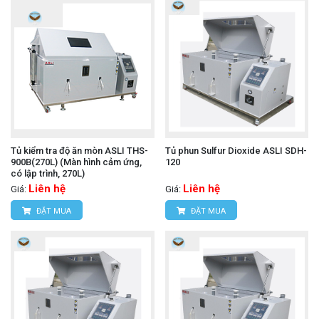
Tủ kiểm tra độ ăn mòn ASLI THS-
Tủ phun Sulfur Dioxide ASLI SDH-
900B(270L) (Màn hình cảm ứng,
120
có lập trình, 270L)
Liên hệ
Liên hệ
Giá:
Giá:
ĐẶT MUA
ĐẶT MUA