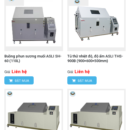
Buồng phun sương muối ASLI SH-
Tủ thử nhiệt độ, độ ẩm ASLI THS-
60 (110L)
900B (900×600×500mm)
Liên hệ
Liên hệ
Giá:
Giá:
ĐẶT MUA
ĐẶT MUA