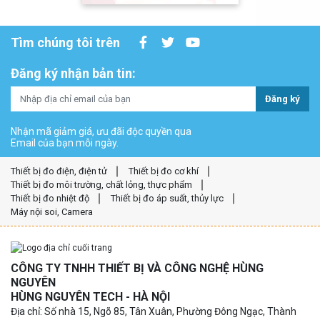
Tìm chúng tôi trên
Đăng ký nhận bản tin:
Đăng ký
Nhận mã giảm giá, ưu đãi độc quyền qua
Email của bạn mỗi ngày.
Thiết bị đo điện, điện tử
Thiết bị đo cơ khí
Thiết bị đo môi trường, chất lỏng, thực phẩm
Thiết bị đo nhiệt độ
Thiết bị đo áp suất, thủy lực
Máy nội soi, Camera
CÔNG TY TNHH THIẾT BỊ VÀ CÔNG NGHỆ HÙNG
NGUYÊN
HÙNG NGUYÊN TECH - HÀ NỘI
Địa chỉ: Số nhà 15, Ngõ 85, Tân Xuân, Phường Đông Ngạc, Thành