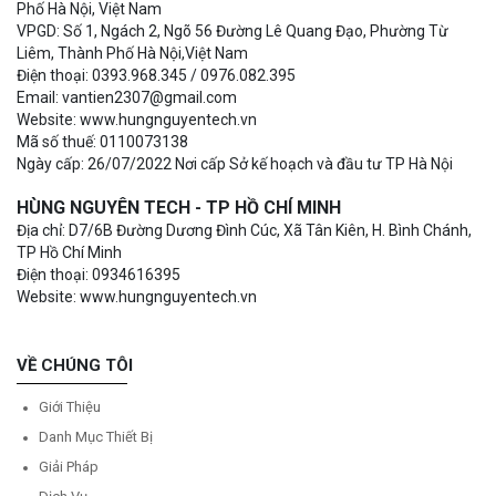
Phố Hà Nội, Việt Nam
VPGD: Số 1, Ngách 2, Ngõ 56 Đường Lê Quang Đạo, Phường Từ
Liêm, Thành Phố Hà Nội,Việt Nam
Điện thoại: 0393.968.345 / 0976.082.395
Email: vantien2307@gmail.com
Website: www.hungnguyentech.vn
Mã số thuế: 0110073138
Ngày cấp: 26/07/2022 Nơi cấp Sở kế hoạch và đầu tư TP Hà Nội
HÙNG NGUYÊN TECH - TP HỒ CHÍ MINH
Địa chỉ: D7/6B Đường Dương Đình Cúc, Xã Tân Kiên, H. Bình Chánh,
TP Hồ Chí Minh
Điện thoại: 0934616395
Website: www.hungnguyentech.vn
VỀ CHÚNG TÔI
Giới Thiệu
Danh Mục Thiết Bị
Giải Pháp