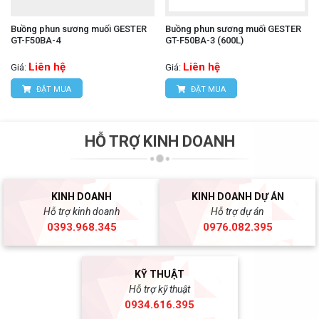
Buồng phun sương muối GESTER
Buồng phun sương muối GESTER
GT-F50BA-4
GT-F50BA-3 (600L)
Liên hệ
Liên hệ
Giá:
Giá:
ĐẶT MUA
ĐẶT MUA
HỖ TRỢ KINH DOANH
KINH DOANH
KINH DOANH DỰ ÁN
Hỗ trợ kinh doanh
Hỗ trợ dự án
0393.968.345
0976.082.395
KỸ THUẬT
Hỗ trợ kỹ thuật
0934.616.395