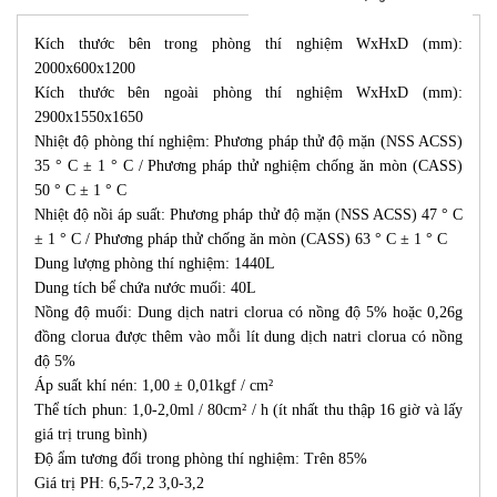
Kích thước bên trong phòng thí nghiệm WxHxD (mm):
2000x600x1200
Kích thước bên ngoài phòng thí nghiệm WxHxD (mm):
2900x1550x1650
Nhiệt độ phòng thí nghiệm: Phương pháp thử độ mặn (NSS ACSS)
35 ° C ± 1 ° C / Phương pháp thử nghiệm chống ăn mòn (CASS)
50 ° C ± 1 ° C
Nhiệt độ nồi áp suất: Phương pháp thử độ mặn (NSS ACSS) 47 ° C
± 1 ° C / Phương pháp thử chống ăn mòn (CASS) 63 ° C ± 1 ° C
Dung lượng phòng thí nghiệm: 1440L
Dung tích bể chứa nước muối: 40L
Nồng độ muối: Dung dịch natri clorua có nồng độ 5% hoặc 0,26g
đồng clorua được thêm vào mỗi lít dung dịch natri clorua có nồng
độ 5%
Áp suất khí nén: 1,00 ± 0,01kgf / cm²
Thể tích phun: 1,0-2,0ml / 80cm² / h (ít nhất thu thập 16 giờ và lấy
giá trị trung bình)
Độ ẩm tương đối trong phòng thí nghiệm: Trên 85%
Giá trị PH: 6,5-7,2 3,0-3,2