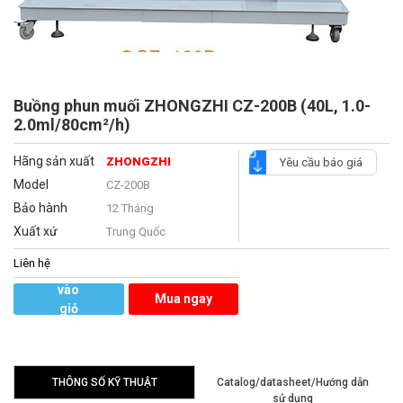
Buồng phun muối ZHONGZHI CZ-200B (40L, 1.0-
2.0ml/80cm²/h)
Hãng sản xuất
ZHONGZHI
Yêu cầu báo giá
Model
CZ-200B
Bảo hành
12 Tháng
Xuất xứ
Trung Quốc
Liên hệ
Thêm
vào
Mua ngay
giỏ
hàng
THÔNG SỐ KỸ THUẬT
Catalog/datasheet/Hướng dẫn
sử dụng