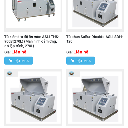
Tủ kiểm tra độ ăn mòn ASLI THS-
Tủ phun Sulfur Dioxide ASLI SDH-
900B(270L) (Màn hình cảm ứng,
120
có lập trình, 270L)
Liên hệ
Liên hệ
Giá:
Giá:
ĐẶT MUA
ĐẶT MUA