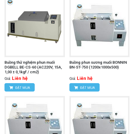
Buồng thử nghiệm phun muối
Buồng phun sương muối BONNIN
DGBELL BE-CS-60 (AC220V, 15A,
BN-ST-750 (1200x1000x500)
1,00 ± 0,1kgf / cm2)
Liên hệ
Liên hệ
Giá:
Giá:
ĐẶT MUA
ĐẶT MUA