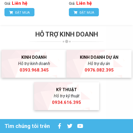
Liên hệ
Liên hệ
Giá:
Giá:
ĐẶT MUA
ĐẶT MUA
HỖ TRỢ KINH DOANH
KINH DOANH
KINH DOANH DỰ ÁN
Hỗ trợ kinh doanh
Hỗ trợ dự án
0393.968.345
0976.082.395
KỸ THUẬT
Hỗ trợ kỹ thuật
0934.616.395
Tìm chúng tôi trên