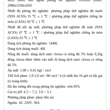
Kích thước bên ngoài phòng thí nghiệm WxHxD (mm):
2900x1550x1650
Nhiệt độ phòng thí nghiệm: phương pháp thử nghiệm độ muối
(NSS ACSS) 35 ℃ ± 1 ℃ / phương pháp thử nghiệm chống ăn
mòn (CASS) 50 ℃ ± 1 ℃
Nhiệt độ nồi áp suất: phương pháp thử nghiệm độ mặn (NSS
ACSS) 47 ℃ ± 1 ℃ / phương pháp thử nghiệm chống ăn mòn
(CASS) 63 ℃ ± 1 ℃
Dung tích phòng thí nghiệm: 1440L
Dung tích thùng muối: 40L
Nồng độ muối: dung dịch natri clorua có nồng độ 5% hoặc 0,26g
đồng clorua được thêm vào mỗi lít dung dịch natri clorua có nồng
độ 5%.
Áp suất: 1,00 ± 0,01 kgf / cm3
Thể tích phun: 1,0-2,0 ml / 80 cm3 / h (ít nhất thu 16 giờ và lấy giá
trị trung bình)
Độ ẩm tương đối trong phòng thí nghiệm: trên 85%
Giá trị pH: 6,5 ~ 7,2; 3.0 ~ 3.2
Phương pháp phun: phun liên tục
Nguồn: AC 220V; 30A