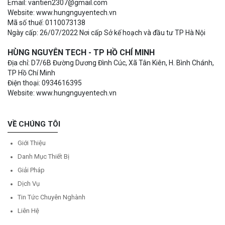
Email: vantien2307@gmail.com
Website: www.hungnguyentech.vn
Mã số thuế: 0110073138
Ngày cấp: 26/07/2022 Nơi cấp Sở kế hoạch và đầu tư TP Hà Nội
HÙNG NGUYÊN TECH - TP HỒ CHÍ MINH
Địa chỉ: D7/6B Đường Dương Đình Cúc, Xã Tân Kiên, H. Bình Chánh,
TP Hồ Chí Minh
Điện thoại: 0934616395
Website: www.hungnguyentech.vn
VỀ CHÚNG TÔI
Giới Thiệu
Danh Mục Thiết Bị
Giải Pháp
Dịch Vụ
Tin Tức Chuyên Nghành
Liên Hệ