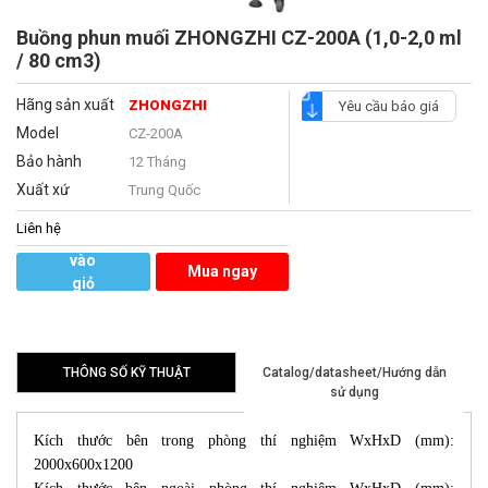
Buồng phun muối ZHONGZHI CZ-200A (1,0-2,0 ml
/ 80 cm3)
Hãng sản xuất
ZHONGZHI
Yêu cầu báo giá
Model
CZ-200A
Bảo hành
12 Tháng
Xuất xứ
Trung Quốc
Liên hệ
Thêm
vào
Mua ngay
giỏ
hàng
THÔNG SỐ KỸ THUẬT
Catalog/datasheet/Hướng dẫn
sử dụng
Kích thước bên trong phòng thí nghiệm WxHxD (mm):
2000x600x1200