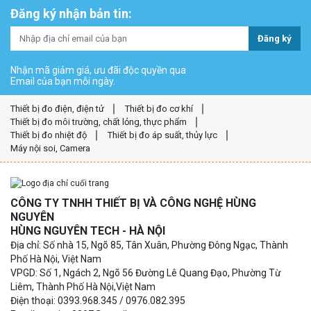
Đăng ký nhận bản tin:
Đăng ký
Nhận mã giảm giá, ưu đãi độc quyền qua
Email của bạn mỗi ngày.
Thiết bị đo điện, điện tử
Thiết bị đo cơ khí
Thiết bị đo môi trường, chất lỏng, thực phẩm
Thiết bị đo nhiệt độ
Thiết bị đo áp suất, thủy lực
Máy nội soi, Camera
CÔNG TY TNHH THIẾT BỊ VÀ CÔNG NGHỆ HÙNG
NGUYÊN
HÙNG NGUYÊN TECH - HÀ NỘI
Địa chỉ: Số nhà 15, Ngõ 85, Tân Xuân, Phường Đông Ngạc, Thành
Phố Hà Nội, Việt Nam
VPGD: Số 1, Ngách 2, Ngõ 56 Đường Lê Quang Đạo, Phường Từ
Liêm, Thành Phố Hà Nội,Việt Nam
Điện thoại: 0393.968.345 / 0976.082.395