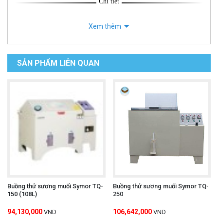
Chi tiết
Xem thêm
SẢN PHẨM LIÊN QUAN
Buồng thử sương muối Symor TQ-
Buồng thử sương muối Symor TQ-
150 (108L)
250
94,130,000
106,642,000
VND
VND