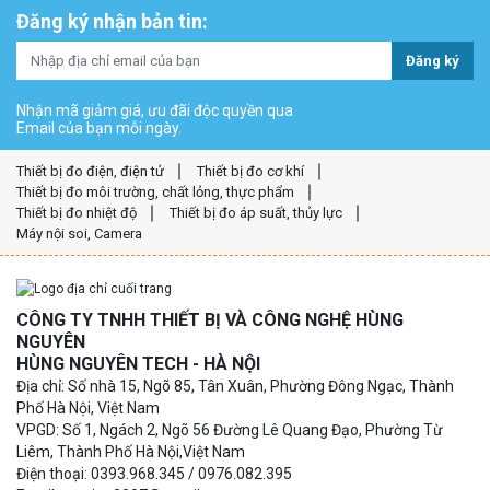
Đăng ký nhận bản tin:
Đăng ký
Nhận mã giảm giá, ưu đãi độc quyền qua
Email của bạn mỗi ngày.
Thiết bị đo điện, điện tử
Thiết bị đo cơ khí
Thiết bị đo môi trường, chất lỏng, thực phẩm
Thiết bị đo nhiệt độ
Thiết bị đo áp suất, thủy lực
Máy nội soi, Camera
CÔNG TY TNHH THIẾT BỊ VÀ CÔNG NGHỆ HÙNG
NGUYÊN
HÙNG NGUYÊN TECH - HÀ NỘI
Địa chỉ: Số nhà 15, Ngõ 85, Tân Xuân, Phường Đông Ngạc, Thành
Phố Hà Nội, Việt Nam
VPGD: Số 1, Ngách 2, Ngõ 56 Đường Lê Quang Đạo, Phường Từ
Liêm, Thành Phố Hà Nội,Việt Nam
Điện thoại: 0393.968.345 / 0976.082.395