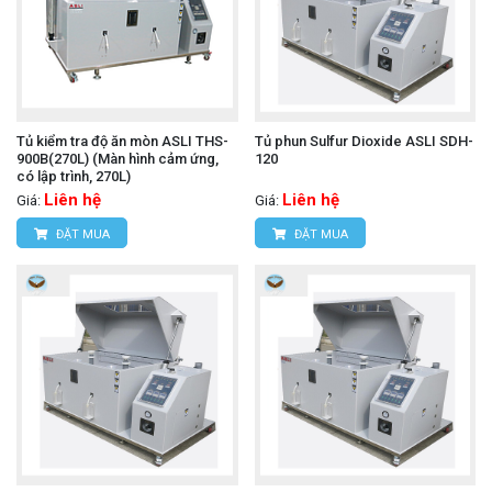
Tủ kiểm tra độ ăn mòn ASLI THS-
Tủ phun Sulfur Dioxide ASLI SDH-
900B(270L) (Màn hình cảm ứng,
120
có lập trình, 270L)
Liên hệ
Liên hệ
Giá:
Giá:
ĐẶT MUA
ĐẶT MUA