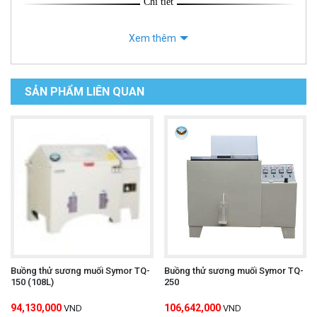
Chi tiết
Xem thêm
SẢN PHẨM LIÊN QUAN
Buồng thử sương muối Symor TQ-
Buồng thử sương muối Symor TQ-
150 (108L)
250
94,130,000
106,642,000
VND
VND