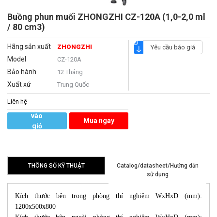
Buồng phun muối ZHONGZHI CZ-120A (1,0-2,0 ml
/ 80 cm3)
Hãng sản xuất
ZHONGZHI
Yêu cầu báo giá
Model
CZ-120A
Bảo hành
12 Tháng
Xuất xứ
Trung Quốc
Liên hệ
Thêm
vào
Mua ngay
giỏ
hàng
THÔNG SỐ KỸ THUẬT
Catalog/datasheet/Hướng dẫn
sử dụng
Kích thước bên trong phòng thí nghiệm WxHxD (mm):
1200x500x800