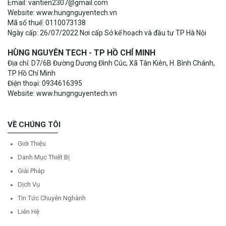
Email: vantien2307@gmail.com
Website: www.hungnguyentech.vn
Mã số thuế: 0110073138
Ngày cấp: 26/07/2022 Nơi cấp Sở kế hoạch và đầu tư TP Hà Nội
HÙNG NGUYÊN TECH - TP HỒ CHÍ MINH
Địa chỉ: D7/6B Đường Dương Đình Cúc, Xã Tân Kiên, H. Bình Chánh,
TP Hồ Chí Minh
Điện thoại: 0934616395
Website: www.hungnguyentech.vn
VỀ CHÚNG TÔI
Giới Thiệu
Danh Mục Thiết Bị
Giải Pháp
Dịch Vụ
Tin Tức Chuyên Nghành
Liên Hệ