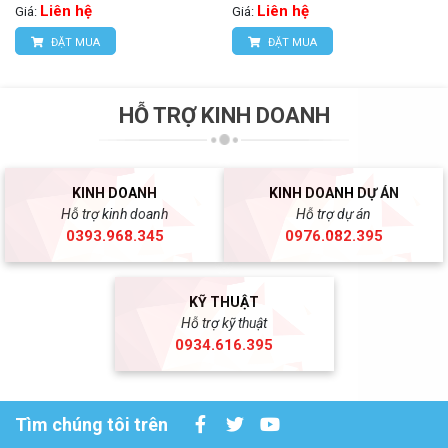
Liên hệ
Liên hệ
Giá:
Giá:
ĐẶT MUA
ĐẶT MUA
HỖ TRỢ KINH DOANH
KINH DOANH
KINH DOANH DỰ ÁN
Hỗ trợ kinh doanh
Hỗ trợ dự án
0393.968.345
0976.082.395
KỸ THUẬT
Hỗ trợ kỹ thuật
0934.616.395
Tìm chúng tôi trên