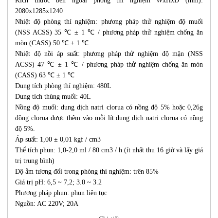
Kích thước bên ngoài phòng thí nghiệm WxHxD (mm):
2080x1285x1240
Nhiệt độ phòng thí nghiệm: phương pháp thử nghiệm độ muối
(NSS ACSS) 35 ℃ ± 1 ℃ / phương pháp thử nghiệm chống ăn
mòn (CASS) 50 ℃ ± 1 ℃
Nhiệt độ nồi áp suất: phương pháp thử nghiệm độ mặn (NSS
ACSS) 47 ℃ ± 1 ℃ / phương pháp thử nghiệm chống ăn mòn
(CASS) 63 ℃ ± 1 ℃
Dung tích phòng thí nghiệm: 480L
Dung tích thùng muối: 40L
Nồng độ muối: dung dịch natri clorua có nồng độ 5% hoặc 0,26g
đồng clorua được thêm vào mỗi lít dung dịch natri clorua có nồng
độ 5%.
Áp suất: 1,00 ± 0,01 kgf / cm3
Thể tích phun: 1,0-2,0 ml / 80 cm3 / h (ít nhất thu 16 giờ và lấy giá
trị trung bình)
Độ ẩm tương đối trong phòng thí nghiệm: trên 85%
Giá trị pH: 6,5 ~ 7,2; 3.0 ~ 3.2
Phương pháp phun: phun liên tục
Nguồn: AC 220V; 20A