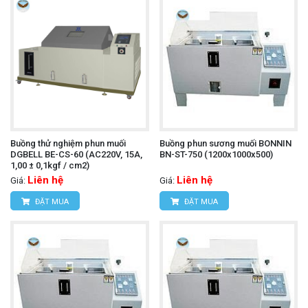
Buồng thử nghiệm phun muối
Buồng phun sương muối BONNIN
DGBELL BE-CS-60 (AC220V, 15A,
BN-ST-750 (1200x1000x500)
1,00 ± 0,1kgf / cm2)
Liên hệ
Liên hệ
Giá:
Giá:
ĐẶT MUA
ĐẶT MUA