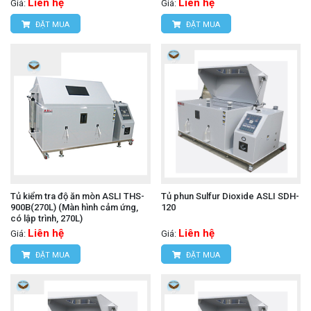
Liên hệ
Liên hệ
Giá:
Giá:
ĐẶT MUA
ĐẶT MUA
Tủ kiểm tra độ ăn mòn ASLI THS-
Tủ phun Sulfur Dioxide ASLI SDH-
900B(270L) (Màn hình cảm ứng,
120
có lập trình, 270L)
Liên hệ
Liên hệ
Giá:
Giá:
ĐẶT MUA
ĐẶT MUA