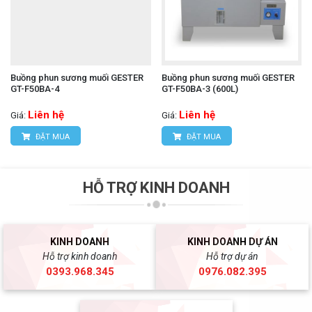
Buồng phun sương muối GESTER
Buồng phun sương muối GESTER
GT-F50BA-4
GT-F50BA-3 (600L)
Liên hệ
Liên hệ
Giá:
Giá:
ĐẶT MUA
ĐẶT MUA
HỖ TRỢ KINH DOANH
KINH DOANH
KINH DOANH DỰ ÁN
Hỗ trợ kinh doanh
Hỗ trợ dự án
0393.968.345
0976.082.395