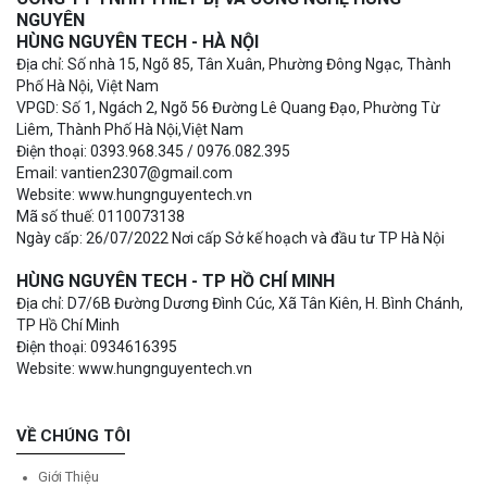
NGUYÊN
HÙNG NGUYÊN TECH - HÀ NỘI
Địa chỉ: Số nhà 15, Ngõ 85, Tân Xuân, Phường Đông Ngạc, Thành
Phố Hà Nội, Việt Nam
VPGD: Số 1, Ngách 2, Ngõ 56 Đường Lê Quang Đạo, Phường Từ
Liêm, Thành Phố Hà Nội,Việt Nam
Điện thoại: 0393.968.345 / 0976.082.395
Email: vantien2307@gmail.com
Website: www.hungnguyentech.vn
Mã số thuế: 0110073138
Ngày cấp: 26/07/2022 Nơi cấp Sở kế hoạch và đầu tư TP Hà Nội
HÙNG NGUYÊN TECH - TP HỒ CHÍ MINH
Địa chỉ: D7/6B Đường Dương Đình Cúc, Xã Tân Kiên, H. Bình Chánh,
TP Hồ Chí Minh
Điện thoại: 0934616395
Website: www.hungnguyentech.vn
VỀ CHÚNG TÔI
Giới Thiệu