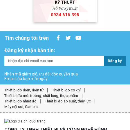
KỸ THUẬT
Hỗ trợ kỹ thuật
0934.616.395
Tìm chúng tôi trên
Đăng ký nhận bản tin:
Đăng ký
Nhận mã giảm giá, ưu đãi độc quyền qua
Email của bạn mỗi ngày.
Thiết bị đo điện, điện tử
Thiết bị đo cơ khí
Thiết bị đo môi trường, chất lỏng, thực phẩm
Thiết bị đo nhiệt độ
Thiết bị đo áp suất, thủy lực
Máy nội soi, Camera
CÔNG TY TNHH THIẾT BỊ VÀ CÔNG NGHỆ HÙNG