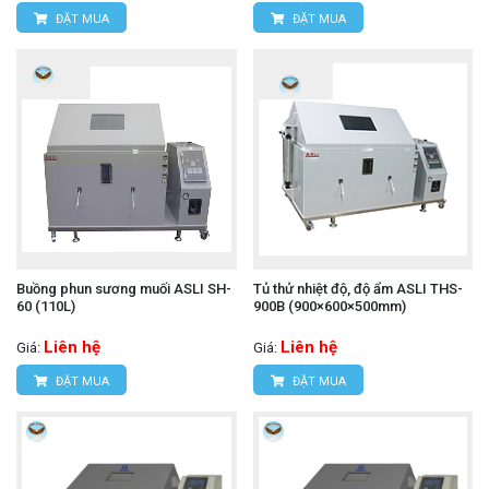
ĐẶT MUA
ĐẶT MUA
Buồng phun sương muối ASLI SH-
Tủ thử nhiệt độ, độ ẩm ASLI THS-
60 (110L)
900B (900×600×500mm)
Liên hệ
Liên hệ
Giá:
Giá:
ĐẶT MUA
ĐẶT MUA