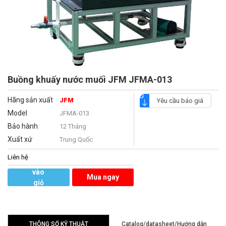
Buồng khuấy nước muối JFM JFMA-013
Hãng sản xuất
JFM
Yêu cầu báo giá
Model
JFMA-013
Bảo hành
12 Tháng
Xuất xứ
Trung Quốc
Liên hệ
Thêm
vào
Mua ngay
giỏ
hàng
THÔNG SỐ KỸ THUẬT
Catalog/datasheet/Hướng dẫn