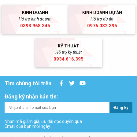
KINH DOANH
KINH DOANH DỰ ÁN
Hỗ trợ kinh doanh
Hỗ trợ dự án
0393.968.345
0976.082.395
KỸ THUẬT
Hỗ trợ kỹ thuật
0934.616.395
Tìm chúng tôi trên
Đăng ký nhận bản tin:
Đăng ký
Nhận mã giảm giá, ưu đãi độc quyền qua
Email của bạn mỗi ngày.