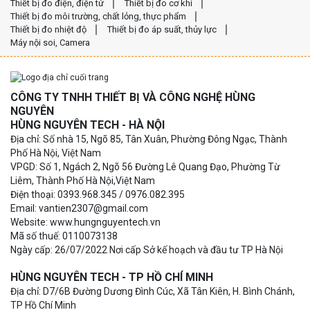
Thiết bị đo điện, điện tử
Thiết bị đo cơ khí
Thiết bị đo môi trường, chất lỏng, thực phẩm
Thiết bị đo nhiệt độ
Thiết bị đo áp suất, thủy lực
Máy nội soi, Camera
CÔNG TY TNHH THIẾT BỊ VÀ CÔNG NGHỆ HÙNG
NGUYÊN
HÙNG NGUYÊN TECH - HÀ NỘI
Địa chỉ: Số nhà 15, Ngõ 85, Tân Xuân, Phường Đông Ngạc, Thành
Phố Hà Nội, Việt Nam
VPGD: Số 1, Ngách 2, Ngõ 56 Đường Lê Quang Đạo, Phường Từ
Liêm, Thành Phố Hà Nội,Việt Nam
Điện thoại: 0393.968.345 / 0976.082.395
Email: vantien2307@gmail.com
Website: www.hungnguyentech.vn
Mã số thuế: 0110073138
Ngày cấp: 26/07/2022 Nơi cấp Sở kế hoạch và đầu tư TP Hà Nội
HÙNG NGUYÊN TECH - TP HỒ CHÍ MINH
Địa chỉ: D7/6B Đường Dương Đình Cúc, Xã Tân Kiên, H. Bình Chánh,
TP Hồ Chí Minh