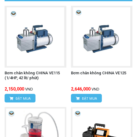
Đặc điểm nổi bật
Thiết kế màng kép, không dầu
Bơm sử dụng màng bơm (diaphragm) giúp tạo
hút chân không không dầu, loại bỏ rủi ro ô nhiễm
dầu vào hệ thống khí - đặc biệt quan trọng trong
Bơm chân không CHINA VE115
Bơm chân không CHINA VE125
(1/4HP, 42 lít/ phút)
phòng thí nghiệm sinh học, hóa học và dược
2,150,000
2,646,000
VND
VND
phẩm.
ĐẶT MUA
ĐẶT MUA
Các chi tiết tiếp xúc khí được PTFE phủ phủ
chống hóa chất, giúp chống ăn mòn tốt với acid,
kiềm và dung môi hữu cơ.