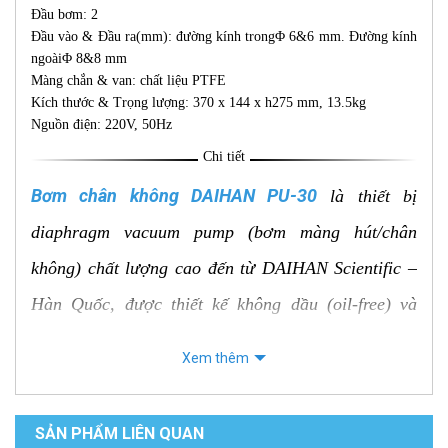
Đầu bơm: 2
Đầu vào & Đầu ra(mm): đường kính trongΦ 6&6 mm. Đường kính
ngoàiΦ 8&8 mm
Màng chắn & van: chất liệu PTFE
Kích thước & Trọng lượng: 370 x 144 x h275 mm, 13.5kg
Nguồn điện: 220V, 50Hz
Chi tiết
Bơm chân không DAIHAN PU-30
là thiết bị
diaphragm vacuum pump (bơm màng hút/chân
không) chất lượng cao đến từ DAIHAN Scientific –
Hàn Quốc, được thiết kế không dầu (oil-free) và
chống ăn mòn hóa chất (PTFE) nên rất thích hợp
Xem thêm
cho các ứng dụng phòng thí nghiệm yêu cầu hút
chân không vừa và an toàn môi trường khí.
SẢN PHẨM LIÊN QUAN