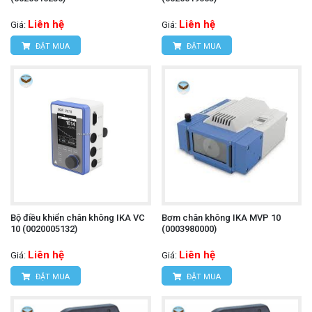
30
chính hãng hãy liên hệ trực tiếp với chúng tôi:
Liên hệ
Liên hệ
Giá:
Giá:
ĐẶT MUA
ĐẶT MUA
CÔNG TY TNHH THIẾT BỊ VÀ CÔNG NGHỆ
HÙNG NGUYÊN
HÙNG NGUYÊN TECH - HÀ NỘI
Địa chỉ:
Số nhà 15, ngõ 85, Tân Xuân, Phường
Đông Ngạc, TP. Hà Nội
Văn phòng giao dịch:
Số nhà 20D, ngõ 16/28
Bộ điều khiển chân không IKA VC
Bơm chân không IKA MVP 10
10 (0020005132)
(0003980000)
Đỗ Xuân Hợp, Phường Từ Liêm, TP. Hà Nội
Liên hệ
Liên hệ
Giá:
Giá:
Hotline: 0393.968.345 / 0976.082.395
ĐẶT MUA
ĐẶT MUA
Email:
vantien2307@gmail.com