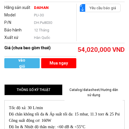
Hãng sản xuất
DAIHAN
Yêu cầu báo giá
Model
PU-30
P/N
DH.Pu8030
Bảo hành
12 Tháng
Xuất xứ
Hàn Quốc
Giá (chưa bao gồm thuế)
54,020,000
VND
Thêm
vào
Mua ngay
giỏ
hàng
THÔNG SỐ KỸ THUẬT
Catalog/datasheet/Hướng dẫn
sử dụng
Tốc độ xả: 30 L/min
Độ chân không tối đa & Áp suất tối đa: 15 mbar, 11.3 torr & 25 Psi
Công suất động cơ: 160W
Độ ồn & Nhiệt độ thân máy: <60 dB & <55°C