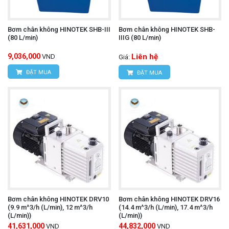
Bơm chân không HINOTEK SHB-III
Bơm chân không HINOTEK SHB-
(80 L/min)
IIIG (80 L/min)
9,036,000
Liên hệ
VND
Giá:
ĐẶT MUA
ĐẶT MUA
Bơm chân không HINOTEK DRV10
Bơm chân không HINOTEK DRV16
(9.9 m^3/h (L/min), 12 m^3/h
(14.4 m^3/h (L/min), 17.4 m^3/h
(L/min))
(L/min))
41,631,000
44,832,000
VND
VND