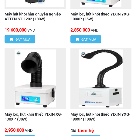
Máy hút khói hàn chuyên nghiệp
Máy lọc, hút khói thiếc YIXIN YXG-
ATTEN ST-1202 (180W)
100XP (15W)
19,600,000
2,850,000
VND
VND
ĐẶT MUA
ĐẶT MUA
Máy lọc, hút khói thiếc YIXIN XG-
Máy lọc, hút khói thiếc YIXIN YXG-
130XP (30W)
180XP (100W)
2,950,000
Liên hệ
VND
Giá: