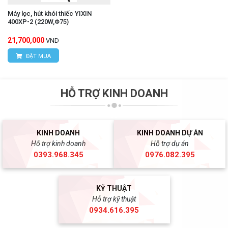
Máy lọc, hút khói thiếc YIXIN
400XP-2 (220W,Φ75)
21,700,000
VND
ĐẶT MUA
HỖ TRỢ KINH DOANH
KINH DOANH
KINH DOANH DỰ ÁN
Hỗ trợ kinh doanh
Hỗ trợ dự án
0393.968.345
0976.082.395
KỸ THUẬT
Hỗ trợ kỹ thuật
0934.616.395