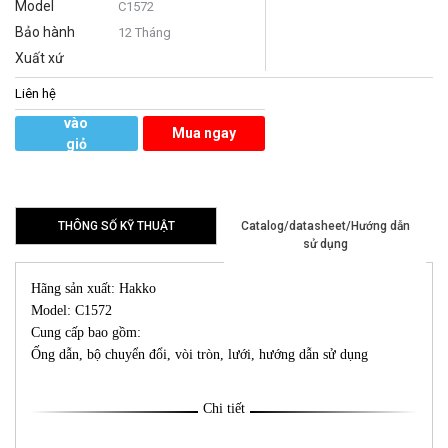
Model
C1572
Bảo hành
12 Tháng
Xuất xứ
Liên hệ
Thêm
vào
Mua ngay
giỏ
hàng
THÔNG SỐ KỸ THUẬT
Catalog/datasheet/Hướng dẫn
sử dụng
Hãng sản xuất: Hakko
Model: C1572
Cung cấp bao gồm:
Ống dẫn, bộ chuyển đổi, vòi tròn, lưới, hướng dẫn sử dụng
Chi tiết