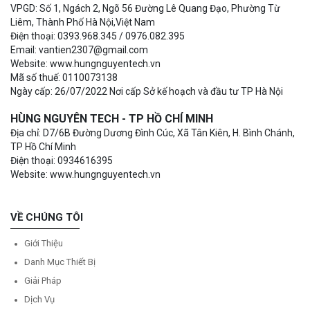
VPGD: Số 1, Ngách 2, Ngõ 56 Đường Lê Quang Đạo, Phường Từ
Liêm, Thành Phố Hà Nội,Việt Nam
Điện thoại: 0393.968.345 / 0976.082.395
Email: vantien2307@gmail.com
Website: www.hungnguyentech.vn
Mã số thuế: 0110073138
Ngày cấp: 26/07/2022 Nơi cấp Sở kế hoạch và đầu tư TP Hà Nội
HÙNG NGUYÊN TECH - TP HỒ CHÍ MINH
Địa chỉ: D7/6B Đường Dương Đình Cúc, Xã Tân Kiên, H. Bình Chánh,
TP Hồ Chí Minh
Điện thoại: 0934616395
Website: www.hungnguyentech.vn
VỀ CHÚNG TÔI
Giới Thiệu
Danh Mục Thiết Bị
Giải Pháp
Dịch Vụ