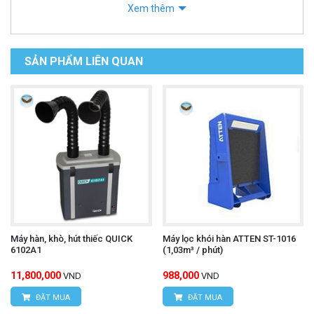
Xem thêm
SẢN PHẨM LIÊN QUAN
Máy hàn, khò, hút thiếc QUICK
Máy lọc khói hàn ATTEN ST-1016
6102A1
(1,03m³ / phút)
11,800,000
988,000
VND
VND
ĐẶT MUA
ĐẶT MUA