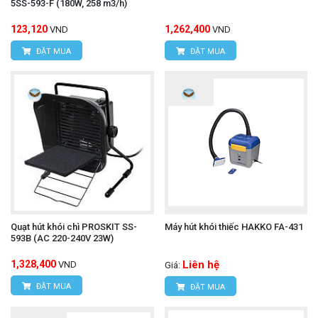
5SS-593-F (180W, 258 m3/h)
123,120
1,262,400
VND
VND
ĐẶT MUA
ĐẶT MUA
Quạt hút khói chì PROSKIT SS-
Máy hút khói thiếc HAKKO FA-431
593B (AC 220-240V 23W)
1,328,400
Liên hệ
VND
Giá:
ĐẶT MUA
ĐẶT MUA