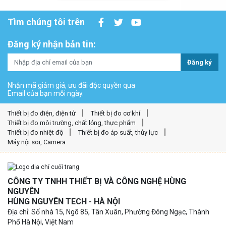
Tìm chúng tôi trên
Đăng ký nhận bản tin:
Đăng ký
Nhận mã giảm giá, ưu đãi độc quyền qua
Email của bạn mỗi ngày.
Thiết bị đo điện, điện tử
Thiết bị đo cơ khí
Thiết bị đo môi trường, chất lỏng, thực phẩm
Thiết bị đo nhiệt độ
Thiết bị đo áp suất, thủy lực
Máy nội soi, Camera
CÔNG TY TNHH THIẾT BỊ VÀ CÔNG NGHỆ HÙNG
NGUYÊN
HÙNG NGUYÊN TECH - HÀ NỘI
Địa chỉ: Số nhà 15, Ngõ 85, Tân Xuân, Phường Đông Ngạc, Thành
Phố Hà Nội, Việt Nam