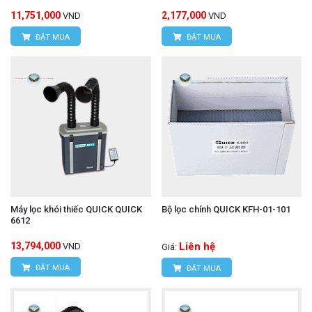
11,751,000
2,177,000
VND
VND
ĐẶT MUA
ĐẶT MUA
Máy lọc khói thiếc QUICK QUICK
Bộ lọc chính QUICK KFH-01-101
6612
13,794,000
Liên hệ
VND
Giá:
ĐẶT MUA
ĐẶT MUA