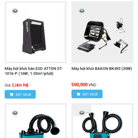
Máy hút khói hàn ESD ATTEN ST-
Máy hút khói BAKON BK493 (30W)
1016-P (16W; 1.03m³/phút)
Liên hệ
500,000
VND
Giá:
ĐẶT MUA
ĐẶT MUA