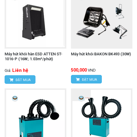
Máy hút khói hàn ESD ATTEN ST-
Máy hút khói BAKON BK493 (30W)
1016-P (16W; 1.03m³/phút)
Liên hệ
500,000
VND
Giá:
ĐẶT MUA
ĐẶT MUA