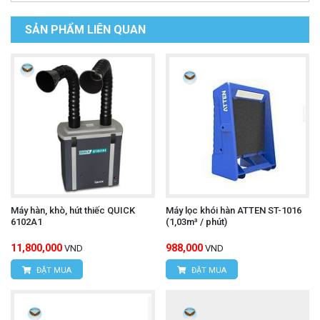
SẢN PHẨM LIÊN QUAN
Máy hàn, khò, hút thiếc QUICK
Máy lọc khói hàn ATTEN ST-1016
6102A1
(1,03m³ / phút)
11,800,000
988,000
VND
VND
ĐẶT MUA
ĐẶT MUA