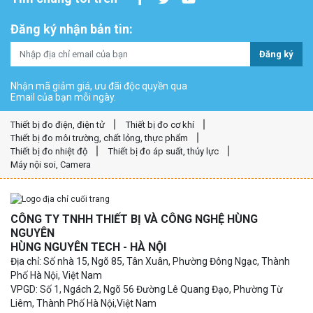
Đăng ký nhận bản tin:
Đăng ký
Nhận mã giảm giá, ưu đãi độc quyền qua
Email của bạn mỗi ngày.
Thiết bị đo điện, điện tử
Thiết bị đo cơ khí
Thiết bị đo môi trường, chất lỏng, thực phẩm
Thiết bị đo nhiệt độ
Thiết bị đo áp suất, thủy lực
Máy nội soi, Camera
CÔNG TY TNHH THIẾT BỊ VÀ CÔNG NGHỆ HÙNG
NGUYÊN
HÙNG NGUYÊN TECH - HÀ NỘI
Địa chỉ: Số nhà 15, Ngõ 85, Tân Xuân, Phường Đông Ngạc, Thành
Phố Hà Nội, Việt Nam
VPGD: Số 1, Ngách 2, Ngõ 56 Đường Lê Quang Đạo, Phường Từ
Liêm, Thành Phố Hà Nội,Việt Nam