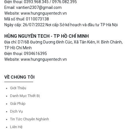
Điện thoại: 0393.968.345 / 0976.082.395
Email: vantien2307@gmail.com
Website: www.hungnguyentech.vn
Mã số thuế: 0110073138
Ngày cấp: 26/07/2022 Nơi cấp Sở kế hoạch và đầu tư TP Hà Nội
HÙNG NGUYÊN TECH - TP HỒ CHÍ MINH
Địa chỉ: D7/6B Đường Dương Đình Cúc, Xã Tân Kiên, H. Bình Chánh,
TP Hồ Chí Minh
Điện thoại: 0934616395
Website: www.hungnguyentech.vn
VỀ CHÚNG TÔI
Giới Thiệu
Danh Mục Thiết Bị
Giải Pháp
Dịch Vụ
Tin Tức Chuyên Nghành
Liên Hệ