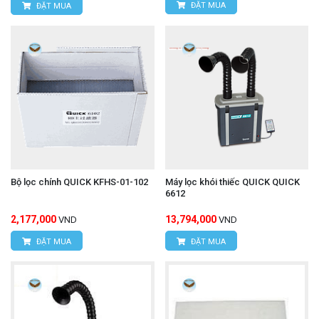
ĐẶT MUA
ĐẶT MUA
Bộ lọc chính QUICK KFHS-01-102
Máy lọc khói thiếc QUICK QUICK
6612
2,177,000
13,794,000
VND
VND
ĐẶT MUA
ĐẶT MUA