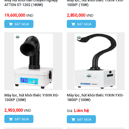
Máy hút khói hàn chuyên nghiệp
Máy lọc, hút khói thiếc YIXIN YXG-
ATTEN ST-1202 (180W)
100XP (15W)
19,600,000
2,850,000
VND
VND
ĐẶT MUA
ĐẶT MUA
Máy lọc, hút khói thiếc YIXIN XG-
Máy lọc, hút khói thiếc YIXIN YXG-
130XP (30W)
180XP (100W)
2,950,000
Liên hệ
VND
Giá:
ĐẶT MUA
ĐẶT MUA