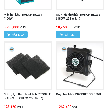
Máy hút khói BAKON BK261
Máy hút khói hàn BAKON BK262
(100W)
(180W, 258 m3/h)
5,950,000
10,260,000
VND
VND
ĐẶT MUA
ĐẶT MUA
Miếng lọc than hoạt tính PROSKIT
Quạt hút khói PROSKIT SS-595B
5SS-593-F (180W, 258 m3/h)
123,120
1,262,400
VND
VND