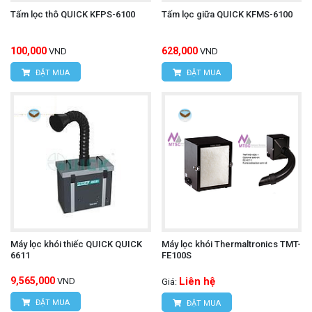
Tấm lọc thô QUICK KFPS-6100
Tấm lọc giữa QUICK KFMS-6100
100,000
628,000
VND
VND
ĐẶT MUA
ĐẶT MUA
Máy lọc khói thiếc QUICK QUICK
Máy lọc khói Thermaltronics TMT-
6611
FE100S
9,565,000
Liên hệ
VND
Giá:
ĐẶT MUA
ĐẶT MUA