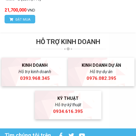
21,700,000
VND
ĐẶT MUA
HỖ TRỢ KINH DOANH
KINH DOANH
KINH DOANH DỰ ÁN
Hỗ trợ kinh doanh
Hỗ trợ dự án
0393.968.345
0976.082.395
KỸ THUẬT
Hỗ trợ kỹ thuật
0934.616.395
Tìm chúng tôi trên