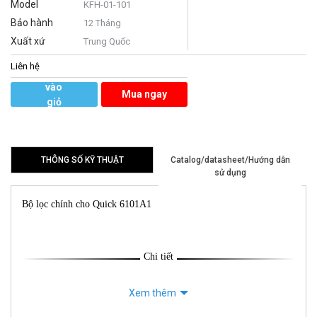
Model
KFH-01-101
Bảo hành
12 Tháng
Xuất xứ
Trung Quốc
Liên hệ
Thêm
vào
Mua ngay
giỏ
hàng
THÔNG SỐ KỸ THUẬT
Catalog/datasheet/Hướng dẫn
sử dụng
Bộ lọc chính cho Quick 6101A1
Chi tiết
Xem thêm