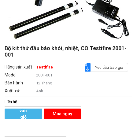
Bộ kit thử đầu báo khói, nhiệt, CO Testifire 2001-
001
Hãng sản xuất
Testifire
Yêu cầu báo giá
Model
2001-001
Bảo hành
12 Tháng
Xuất xứ
Anh
Liên hệ
Thêm
vào
Mua ngay
giỏ
hàng