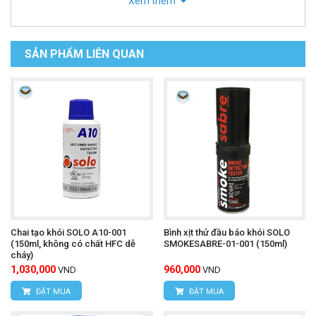
Xem thêm
SẢN PHẨM LIÊN QUAN
Chai tạo khói SOLO A10-001
Bình xịt thử đầu báo khói SOLO
(150ml, không có chất HFC dễ
SMOKESABRE-01-001 (150ml)
cháy)
1,030,000
960,000
VND
VND
ĐẶT MUA
ĐẶT MUA