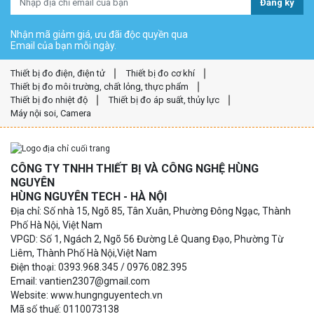
Đăng ký
Nhận mã giảm giá, ưu đãi độc quyền qua
Email của bạn mỗi ngày.
Thiết bị đo điện, điện tử
Thiết bị đo cơ khí
Thiết bị đo môi trường, chất lỏng, thực phẩm
Thiết bị đo nhiệt độ
Thiết bị đo áp suất, thủy lực
Máy nội soi, Camera
CÔNG TY TNHH THIẾT BỊ VÀ CÔNG NGHỆ HÙNG
NGUYÊN
HÙNG NGUYÊN TECH - HÀ NỘI
Địa chỉ: Số nhà 15, Ngõ 85, Tân Xuân, Phường Đông Ngạc, Thành
Phố Hà Nội, Việt Nam
VPGD: Số 1, Ngách 2, Ngõ 56 Đường Lê Quang Đạo, Phường Từ
Liêm, Thành Phố Hà Nội,Việt Nam
Điện thoại: 0393.968.345 / 0976.082.395
Email: vantien2307@gmail.com
Website: www.hungnguyentech.vn
Mã số thuế: 0110073138