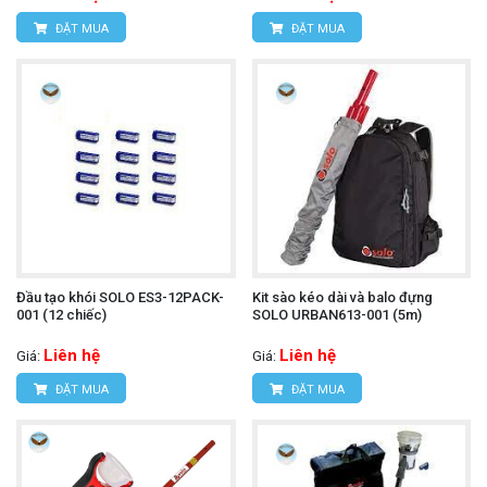
ĐẶT MUA
ĐẶT MUA
Đầu tạo khói SOLO ES3-12PACK-
Kit sào kéo dài và balo đựng
001 (12 chiếc)
SOLO URBAN613-001 (5m)
Liên hệ
Liên hệ
Giá:
Giá:
ĐẶT MUA
ĐẶT MUA