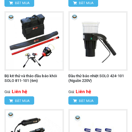
ĐẶT MUA
ĐẶT MUA
Bộ kit thử và tháo đầu báo khói
Đầu thử báo nhiệt SOLO 424-101
SOLO 811-101 (6m)
(Nguồn 220V)
Liên hệ
Liên hệ
Giá:
Giá:
ĐẶT MUA
ĐẶT MUA