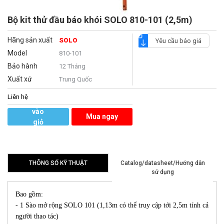
Bộ kit thử đầu báo khói SOLO 810-101 (2,5m)
Hãng sản xuất
SOLO
Yêu cầu báo giá
Model
810-101
Bảo hành
12 Tháng
Xuất xứ
Trung Quốc
Liên hệ
Thêm
vào
Mua ngay
giỏ
hàng
THÔNG SỐ KỸ THUẬT
Catalog/datasheet/Hướng dẫn
sử dụng
Bao gồm:
- 1 Sào mở rộng SOLO 101 (1,13m có thể truy cập tới 2,5m tính cả
người thao tác)