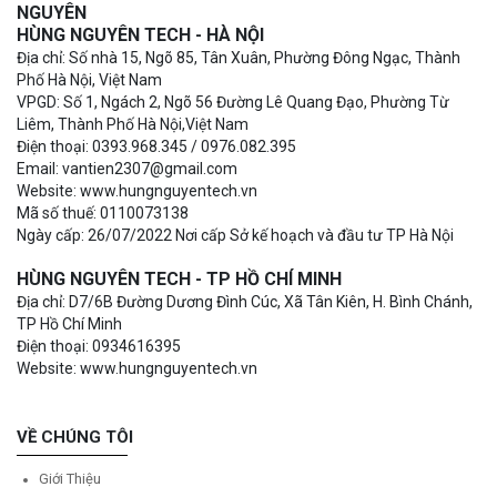
NGUYÊN
HÙNG NGUYÊN TECH - HÀ NỘI
Địa chỉ: Số nhà 15, Ngõ 85, Tân Xuân, Phường Đông Ngạc, Thành
Phố Hà Nội, Việt Nam
VPGD: Số 1, Ngách 2, Ngõ 56 Đường Lê Quang Đạo, Phường Từ
Liêm, Thành Phố Hà Nội,Việt Nam
Điện thoại: 0393.968.345 / 0976.082.395
Email: vantien2307@gmail.com
Website: www.hungnguyentech.vn
Mã số thuế: 0110073138
Ngày cấp: 26/07/2022 Nơi cấp Sở kế hoạch và đầu tư TP Hà Nội
HÙNG NGUYÊN TECH - TP HỒ CHÍ MINH
Địa chỉ: D7/6B Đường Dương Đình Cúc, Xã Tân Kiên, H. Bình Chánh,
TP Hồ Chí Minh
Điện thoại: 0934616395
Website: www.hungnguyentech.vn
VỀ CHÚNG TÔI
Giới Thiệu