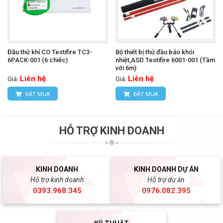
Đầu thử khí CO Testifire TC3-
Bộ thiết bị thử đầu báo khói
6PACK-001 (6 chiếc)
nhiệt,ASD Testifire 6001-001 (Tầm
với 6m)
Liên hệ
Liên hệ
Giá:
Giá:
ĐẶT MUA
ĐẶT MUA
HỖ TRỢ KINH DOANH
KINH DOANH
KINH DOANH DỰ ÁN
Hỗ trợ kinh doanh
Hỗ trợ dự án
0393.968.345
0976.082.395