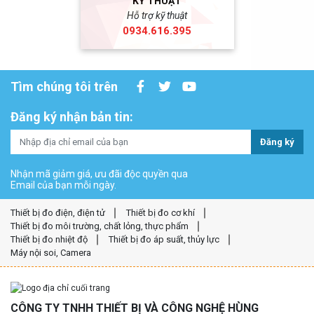
KỸ THUẬT
Hỗ trợ kỹ thuật
0934.616.395
Tìm chúng tôi trên
Đăng ký nhận bản tin:
Đăng ký
Nhận mã giảm giá, ưu đãi độc quyền qua
Email của bạn mỗi ngày.
Thiết bị đo điện, điện tử
Thiết bị đo cơ khí
Thiết bị đo môi trường, chất lỏng, thực phẩm
Thiết bị đo nhiệt độ
Thiết bị đo áp suất, thủy lực
Máy nội soi, Camera
CÔNG TY TNHH THIẾT BỊ VÀ CÔNG NGHỆ HÙNG