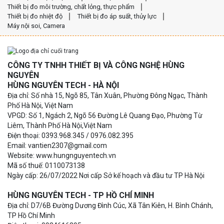
Thiết bị đo môi trường, chất lỏng, thực phẩm
Thiết bị đo nhiệt độ
Thiết bị đo áp suất, thủy lực
Máy nội soi, Camera
CÔNG TY TNHH THIẾT BỊ VÀ CÔNG NGHỆ HÙNG
NGUYÊN
HÙNG NGUYÊN TECH - HÀ NỘI
Địa chỉ: Số nhà 15, Ngõ 85, Tân Xuân, Phường Đông Ngạc, Thành
Phố Hà Nội, Việt Nam
VPGD: Số 1, Ngách 2, Ngõ 56 Đường Lê Quang Đạo, Phường Từ
Liêm, Thành Phố Hà Nội,Việt Nam
Điện thoại: 0393.968.345 / 0976.082.395
Email: vantien2307@gmail.com
Website: www.hungnguyentech.vn
Mã số thuế: 0110073138
Ngày cấp: 26/07/2022 Nơi cấp Sở kế hoạch và đầu tư TP Hà Nội
HÙNG NGUYÊN TECH - TP HỒ CHÍ MINH
Địa chỉ: D7/6B Đường Dương Đình Cúc, Xã Tân Kiên, H. Bình Chánh,
TP Hồ Chí Minh