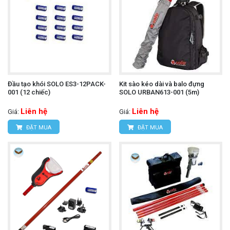
Đầu tạo khói SOLO ES3-12PACK-
Kit sào kéo dài và balo đựng
001 (12 chiếc)
SOLO URBAN613-001 (5m)
Liên hệ
Liên hệ
Giá:
Giá:
ĐẶT MUA
ĐẶT MUA