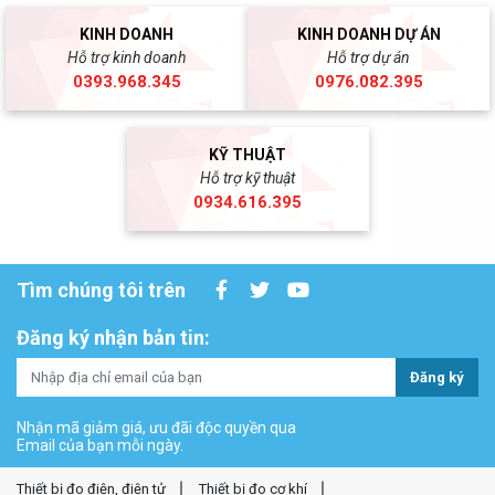
KINH DOANH
KINH DOANH DỰ ÁN
Hỗ trợ kinh doanh
Hỗ trợ dự án
0393.968.345
0976.082.395
KỸ THUẬT
Hỗ trợ kỹ thuật
0934.616.395
Tìm chúng tôi trên
Đăng ký nhận bản tin:
Đăng ký
Nhận mã giảm giá, ưu đãi độc quyền qua
Email của bạn mỗi ngày.
Thiết bị đo điện, điện tử
Thiết bị đo cơ khí