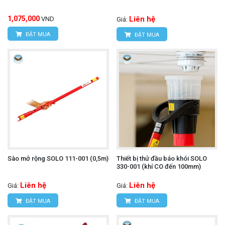
1,075,000
Liên hệ
VND
Giá:
ĐẶT MUA
ĐẶT MUA
Sào mở rộng SOLO 111-001 (0,5m)
Thiết bị thử đầu báo khói SOLO
330-001 (khí CO đến 100mm)
Liên hệ
Liên hệ
Giá:
Giá:
ĐẶT MUA
ĐẶT MUA