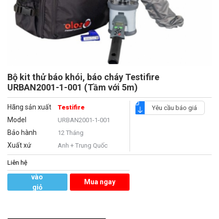
Bộ kit thử báo khói, báo cháy Testifire
URBAN2001-1-001 (Tầm với 5m)
Hãng sản xuất
Testifire
Yêu cầu báo giá
Model
URBAN2001-1-001
Bảo hành
12 Tháng
Xuất xứ
Anh + Trung Quốc
Liên hệ
Thêm
vào
Mua ngay
giỏ
hàng