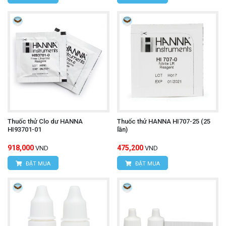
Thuốc thử Clo dư HANNA
Thuốc thử HANNA HI707-25 (25
HI93701-01
lần)
918,000
475,200
VND
VND
ĐẶT MUA
ĐẶT MUA