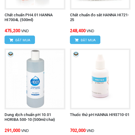
Chất chuẩn PH4.01 HANNA
Chất chuẩn đo sắt HANNA HI721-
HI7004L (500ml)
25
475,200
248,400
VND
VND
ĐẶT MUA
ĐẶT MUA
Dung dịch chuẩn pH 10.01
Thuốc thử pH HANNA HI93710-01
HORIBA 500-10 (500ml/chai)
291,000
702,000
VND
VND