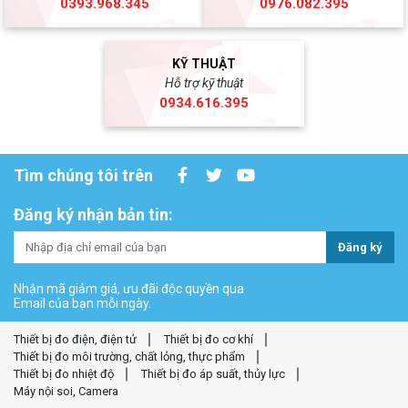
0393.968.345
0976.082.395
KỸ THUẬT
Hỗ trợ kỹ thuật
0934.616.395
Tìm chúng tôi trên
Đăng ký nhận bản tin:
Đăng ký
Nhận mã giảm giá, ưu đãi độc quyền qua
Email của bạn mỗi ngày.
Thiết bị đo điện, điện tử
Thiết bị đo cơ khí
Thiết bị đo môi trường, chất lỏng, thực phẩm
Thiết bị đo nhiệt độ
Thiết bị đo áp suất, thủy lực
Máy nội soi, Camera