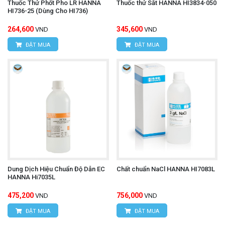
Thuốc Thử Phốt Pho LR HANNA
Thuốc thử Sắt HANNA HI3834-050
HI736-25 (Dùng Cho HI736)
264,600
345,600
VND
VND
ĐẶT MUA
ĐẶT MUA
Dung Dịch Hiệu Chuẩn Độ Dẫn EC
Chất chuẩn NaCl HANNA HI7083L
HANNA Hi7035L
475,200
756,000
VND
VND
ĐẶT MUA
ĐẶT MUA