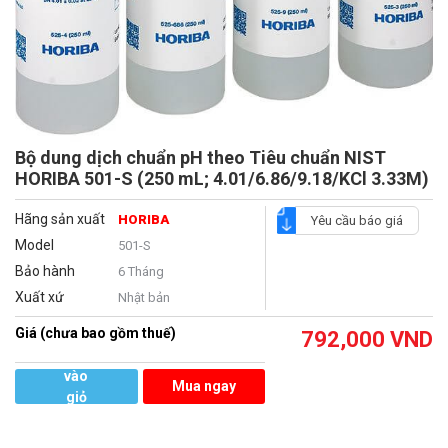
Bộ dung dịch chuẩn pH theo Tiêu chuẩn NIST
HORIBA 501-S (250 mL; 4.01/6.86/9.18/KCl 3.33M)
Hãng sản xuất
HORIBA
Yêu cầu báo giá
Model
501-S
Bảo hành
6 Tháng
Xuất xứ
Nhật bản
Giá (chưa bao gồm thuế)
792,000
VND
Thêm
vào
Mua ngay
giỏ
hàng