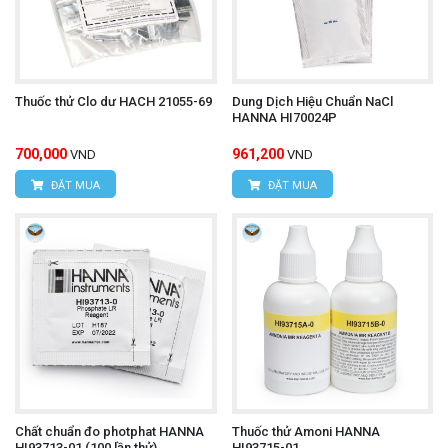
Thuốc thử Clo dư HACH 21055-69
Dung Dịch Hiệu Chuẩn NaCl
HANNA HI70024P
700,000
961,200
VND
VND
ĐẶT MUA
ĐẶT MUA
Chất chuẩn đo photphat HANNA
Thuốc thử Amoni HANNA
HI93713-01 (100 lần thử)
HI93715-01