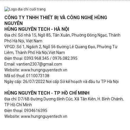
CÔNG TY TNHH THIẾT BỊ VÀ CÔNG NGHỆ HÙNG
NGUYÊN
HÙNG NGUYÊN TECH - HÀ NỘI
Địa chỉ: Số nhà 15, Ngõ 85, Tân Xuân, Phường Đông Ngạc, Thành
Phố Hà Nội, Việt Nam
VPGD: Số 1, Ngách 2, Ngõ 56 Đường Lê Quang Đạo, Phường Từ
Liêm, Thành Phố Hà Nội,Việt Nam
Điện thoại: 0393.968.345 / 0976.082.395
Email: vantien2307@gmail.com
Website: www.hungnguyentech.vn
Mã số thuế: 0110073138
Ngày cấp: 26/07/2022 Nơi cấp Sở kế hoạch và đầu tư TP Hà Nội
HÙNG NGUYÊN TECH - TP HỒ CHÍ MINH
Địa chỉ: D7/6B Đường Dương Đình Cúc, Xã Tân Kiên, H. Bình Chánh,
TP Hồ Chí Minh
Điện thoại: 0934616395
Website: www.hungnguyentech.vn