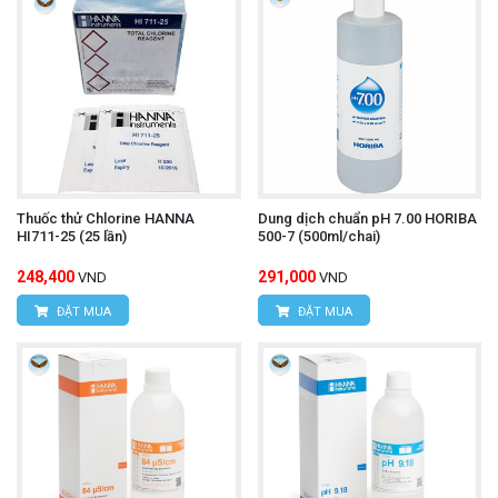
Thuốc thử Chlorine HANNA
Dung dịch chuẩn pH 7.00 HORIBA
HI711-25 (25 lần)
500-7 (500ml/chai)
248,400
291,000
VND
VND
ĐẶT MUA
ĐẶT MUA