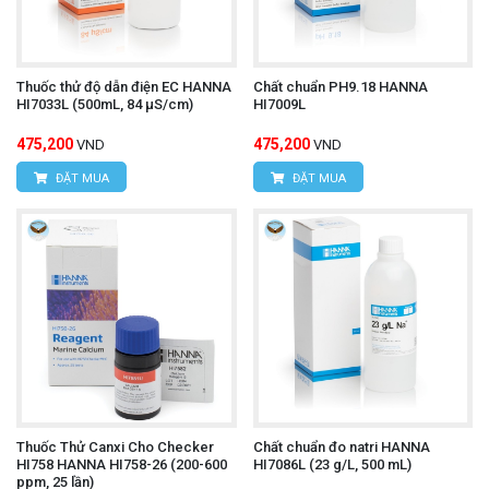
Thuốc thử độ dẫn điện EC HANNA
Chất chuẩn PH9.18 HANNA
HI7033L (500mL, 84 µS/cm)
HI7009L
475,200
475,200
VND
VND
ĐẶT MUA
ĐẶT MUA
Thuốc Thử Canxi Cho Checker
Chất chuẩn đo natri HANNA
HI758 HANNA HI758-26 (200-600
HI7086L (23 g/L, 500 mL)
ppm, 25 lần)