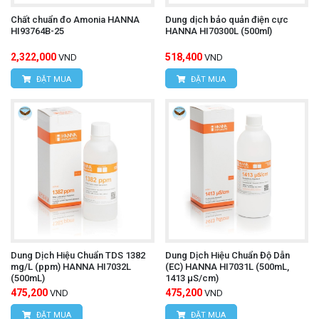
Chất chuẩn đo Amonia HANNA
Dung dịch bảo quản điện cực
HI93764B-25
HANNA HI70300L (500ml)
2,322,000
518,400
VND
VND
ĐẶT MUA
ĐẶT MUA
Dung Dịch Hiệu Chuẩn TDS 1382
Dung Dịch Hiệu Chuẩn Độ Dẫn
mg/L (ppm) HANNA HI7032L
(EC) HANNA HI7031L (500mL,
(500mL)
1413 µS/cm)
475,200
475,200
VND
VND
ĐẶT MUA
ĐẶT MUA