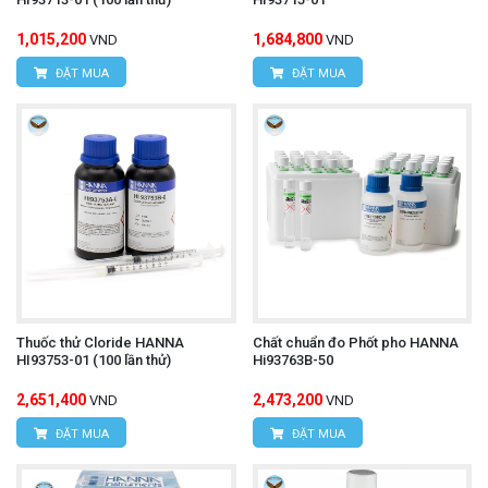
1,015,200
1,684,800
VND
VND
ĐẶT MUA
ĐẶT MUA
Thuốc thử Cloride HANNA
Chất chuẩn đo Phốt pho HANNA
HI93753-01 (100 lần thử)
Hi93763B-50
2,651,400
2,473,200
VND
VND
ĐẶT MUA
ĐẶT MUA