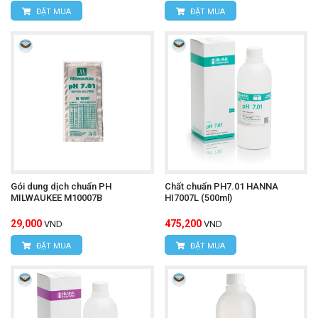
ĐẶT MUA
ĐẶT MUA
Gói dung dịch chuẩn PH
Chất chuẩn PH7.01 HANNA
MILWAUKEE M10007B
HI7007L (500ml)
29,000
475,200
VND
VND
ĐẶT MUA
ĐẶT MUA