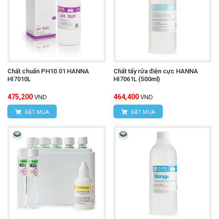
Chất chuẩn PH10.01 HANNA
Chất tẩy rửa điện cực HANNA
HI7010L
HI7061L (500ml)
475,200
464,400
VND
VND
ĐẶT MUA
ĐẶT MUA