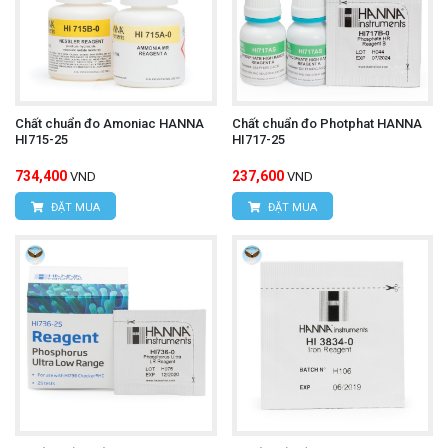
Chất chuẩn đo Amoniac HANNA
Chất chuẩn đo Photphat HANNA
HI715-25
HI717-25
734,400
237,600
VND
VND
ĐẶT MUA
ĐẶT MUA