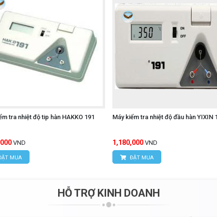
xác, phản hồi nhanh và hoạt động ổn định, BK2600 giúp nâng
ận hành. Đây là lựa chọn lý tưởng cho những đơn vị yêu cầu 
ộ thông minh BAKON BK2600
chính hãng hãy liên hệ trực tiế
ÔNG NGHỆ HÙNG NGUYÊN
ểm tra nhiệt độ tip hàn HAKKO 191
Máy kiểm tra nhiệt độ đầu hàn YIXIN 
ân, Phường Đông Ngạc, TP. Hà Nội
,000
1,180,000
VND
VND
ngõ 16/28 Đỗ Xuân Hợp, Phường Từ Liêm, TP. Hà Nội
ĐẶT MUA
ĐẶT MUA
95
HỖ TRỢ KINH DOANH