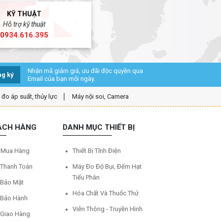
KỸ THUẬT
inh
Hỗ trợ kỹ thuật
0934.616.395
Nhận mã giảm giá, ưu đãi độc quyền qua
g ký
Email của bạn mỗi ngày.
ị đo áp suất, thủy lực
Máy nội soi, Camera
ÁCH HÀNG
DANH MỤC THIẾT BỊ
 Mua Hàng
Thiết Bị Tĩnh Điện
 Thanh Toán
Máy Đo Độ Bụi, Đếm Hạt
Tiểu Phân
 Bảo Mật
Hóa Chất Và Thuốc Thử
 Bảo Hành
Viễn Thông - Truyền Hình
 Giao Hàng