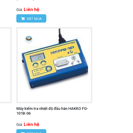
Liên hệ
Giá:
ĐẶT MUA
rong thời gian dài với độ ổn định cao.
ản xuất. Các phím chức năng được bố trí
Máy kiểm tra nhiệt độ đầu hàn HAKKO FG-
101B-06
Liên hệ
Giá: