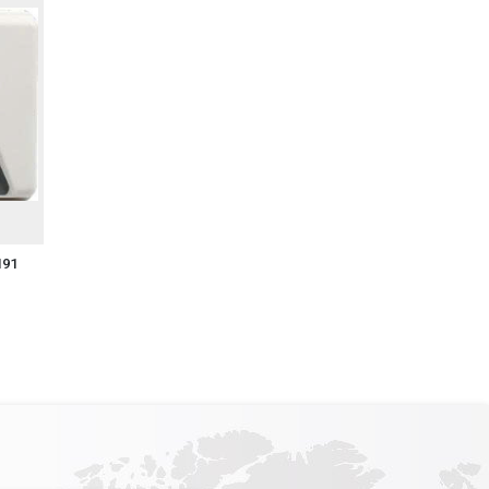
 cao chất lượng mối hàn, tối ưu hóa quy
độ chính xác cao trong các ứng dụng hàn
p với chúng tôi:
191