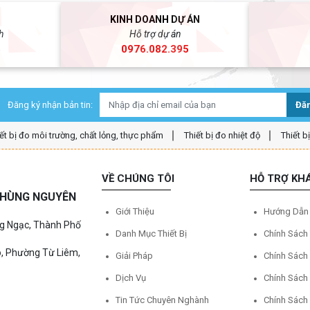
Í MINH
KINH DOANH DỰ ÁN
úc, Xã Tân Kiên, Huyện Bình Chánh, Thành phố Hồ Chí M
h
Hỗ trợ dự án
5
0976.082.395
Đăng ký nhận bản tin:
Đăn
NI-T UTi716S
ết bị đo môi trường, chất lỏng, thực phẩm
Thiết bị đo nhiệt độ
Thiết b
VỀ CHÚNG TÔI
HỖ TRỢ KH
Ệ HÙNG NGUYÊN
Giới Thiệu
Hướng Dẫn
ng Ngạc, Thành Phố
Danh Mục Thiết Bị
Chính Sách
o, Phường Từ Liêm,
Giải Pháp
Chính Sách
Dịch Vụ
Chính Sách
Tin Tức Chuyên Nghành
Chính Sách