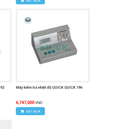
ĐẶT MUA
192
Máy kiểm tra nhiệt độ QUICK QUICK 196
6,747,000
VND
ĐẶT MUA
ảo hành và kỹ thuật viên chuyên nghiệp.