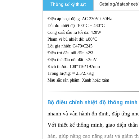
Catalog/datasheet
Thông số kỹ thuật
Điện áp hoạt động: AC 230V / 50Hz
Dải đo nhiệt độ: 100°C ~ 480°C
Công suất đầu ra tối đa: 420W
Phạm vi bù nhiệt độ: ±80°C
Lõi gia nhiệt: C470/C245
Điện trở đầu nối đất: ≤2Ω
Điện thế đầu nối đất: ≤2mV
Kích thước: 108*116*197mm
Trọng lượng: ≈ 2.5/2.7Kg
Màu sắc sản phẩm: Xanh hoặc xám
Bộ điều chỉnh nhiệt độ thông min
nhanh và vận hành ổn định, đáp ứng nhu 
Với thiết kế thông minh, giao diện thân
hàn, giúp nâng cao năng suất và giảm thi