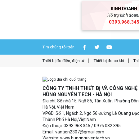
HÙNG NGUYÊN TECH - TP HỒ CH
KINH DOANH
Địa chỉ:
D7/6B Đường Dương Đình C
Hỗ trợ kinh doan
0393.968.34
Hotline: 0934.616.395
Email:
vantien2307@gmail.com
Website:
www.hungnguyentech.vn
Tìm chúng tôi trên
Camera nhiệt độ U
Tham khảo thêm:
Thiết bị đo điện, điện tử
Thiết bị đo cơ khí
Thi
CÔNG TY TNHH THIẾT BỊ VÀ CÔNG NGH
HÙNG NGUYÊN TECH - HÀ NỘI
Địa chỉ: Số nhà 15, Ngõ 85, Tân Xuân, Phường Đô
Hà Nội, Việt Nam
VPGD: Số 1, Ngách 2, Ngõ 56 Đường Lê Quang Đạ
Thành Phố Hà Nội,Việt Nam
Điện thoại: 0393.968.345 / 0976.082.395
Email: vantien2307@gmail.com
Website: www.hungnguyentech.vn