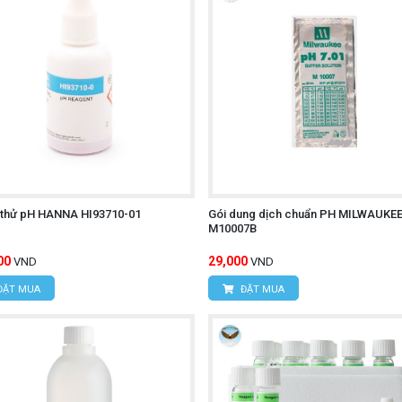
 thử pH HANNA HI93710-01
Gói dung dịch chuẩn PH MILWAUKE
M10007B
00
29,000
VND
VND
ĐẶT MUA
ĐẶT MUA