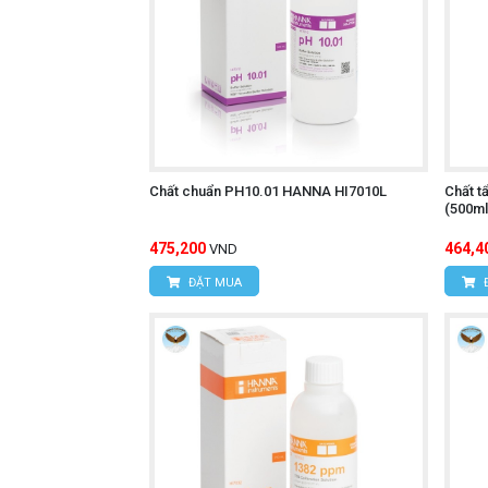
Chất chuẩn PH10.01 HANNA HI7010L
Chất t
(500ml
475,200
464,4
VND
ĐẶT MUA