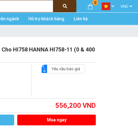
0
yên ngành
Hỗ trợ khách hàng
Liên hệ
 Cho HI758 HANNA HI758-11 (0 & 400
Yêu cầu báo giá
556,200
VND
Mua ngay