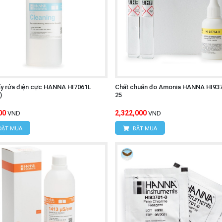
ẩy rửa điện cực HANNA HI7061L
Chất chuẩn đo Amonia HANNA HI93
)
25
00
2,322,000
VND
VND
ĐẶT MUA
ĐẶT MUA