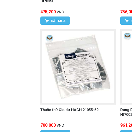
Hi7035L
475,200
756,0
VND
ĐẶT MUA
Thuốc thử Clo dư HACH 21055-69
Dung 
HI700
700,000
961,2
VND