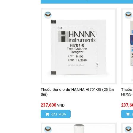
Thuốc thử clo dư HANNA HI701-25 (25 lần
Thuốc 
thử)
HI755-
237,600
237,6
VND
ĐẶT MUA