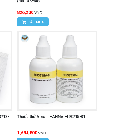
(100 lần thử)
826,200
VND
ĐẶT MUA
3713-
Thuốc thử Amoni HANNA HI93715-01
1,684,800
VND