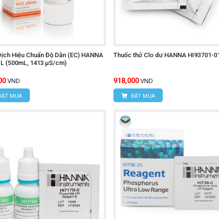
ịch Hiệu Chuẩn Độ Dẫn (EC) HANNA
Thuốc thử Clo dư HANNA HI93701-0
L (500mL, 1413 µS/cm)
00
918,000
VND
VND
ĐẶT MUA
ĐẶT MUA