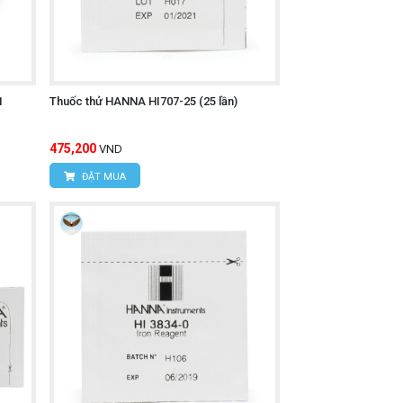
1
Thuốc thử HANNA HI707-25 (25 lần)
475,200
VND
ĐẶT MUA