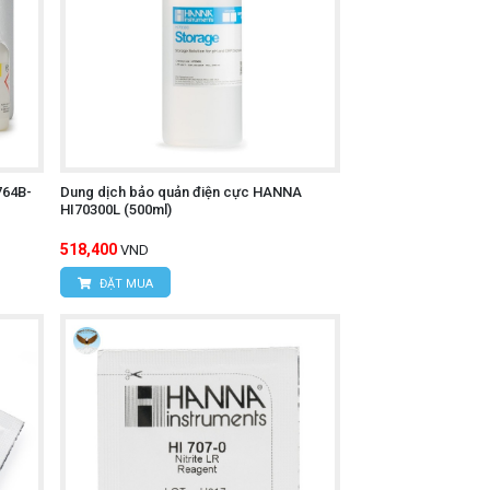
764B-
Dung dịch bảo quản điện cực HANNA
HI70300L (500ml)
518,400
VND
ĐẶT MUA