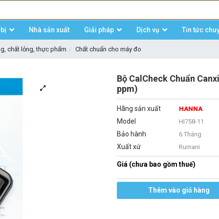
bị
Nhà sản xuất
Giải pháp
Dịch vụ
Tin tức chu
ng, chất lỏng, thực phẩm
Chất chuẩn cho máy đo
Bộ CalCheck Chuẩn Canxi
ppm)
Hãng sản xuất
HANNA
Model
HI758-11
Bảo hành
6 Tháng
Xuất xứ
Rumani
Giá (chưa bao gồm thuế)
Thêm vào giỏ hàng