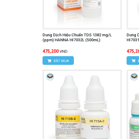
Dung Dịch Hiệu Chuẩn TDS 1382 mg/L
Dung D
(ppm) HANNA HI7032L (500mL)
HI7031
475,200
475,2
VND
ĐẶT MUA