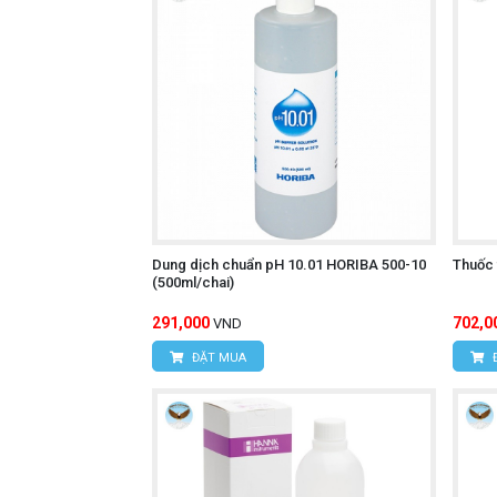
Dung dịch chuẩn pH 10.01 HORIBA 500-10
Thuốc
(500ml/chai)
291,000
702,0
VND
ĐẶT MUA