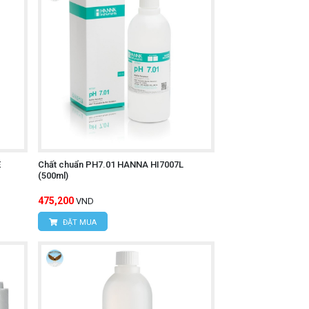
E
Chất chuẩn PH7.01 HANNA HI7007L
(500ml)
475,200
VND
ĐẶT MUA