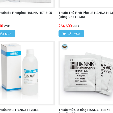
chuẩn đo Photphat HANNA HI717-25
Thuốc Thử Phốt Pho LR HANNA HI73
(Dùng Cho HI736)
00
264,600
VND
VND
ĐẶT MUA
ĐẶT MUA
chuẩn NaCl HANNA HI7083L
Thuốc thử Clo tổng HANNA HI93711-