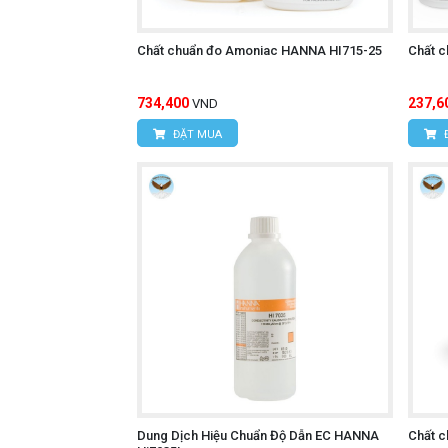
Chất chuẩn đo Amoniac HANNA HI715-25
Chất 
734,400
237,6
VND
ĐẶT MUA
Dung Dịch Hiệu Chuẩn Độ Dẫn EC HANNA
Chất 