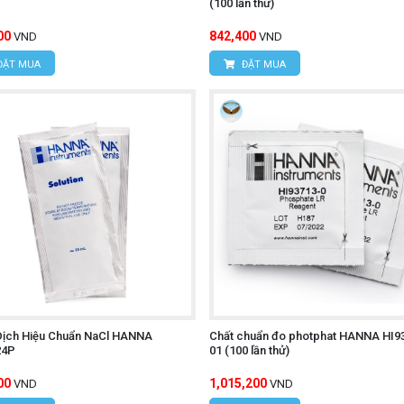
(100 lần thử)
00
842,400
VND
VND
ĐẶT MUA
ĐẶT MUA
Dịch Hiệu Chuẩn NaCl HANNA
Chất chuẩn đo photphat HANNA HI9
24P
01 (100 lần thử)
00
1,015,200
VND
VND