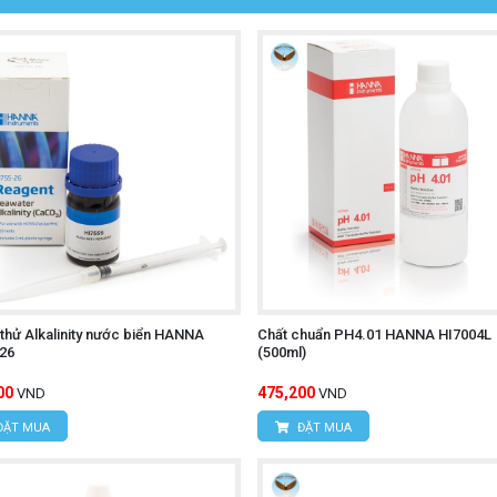
thử Alkalinity nước biển HANNA
Chất chuẩn PH4.01 HANNA HI7004L
26
(500ml)
00
475,200
VND
VND
ĐẶT MUA
ĐẶT MUA