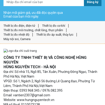
Đăng ký
Nhận mã giảm giá, ưu đãi độc quyền qua
Email của bạn mỗi ngày.
Thiết bị đo điện, điện tử
Thiết bị đo cơ khí
Thiết bị đo môi trường, chất lỏng, thực phẩm
Thiết bị đo nhiệt độ
Thiết bị đo áp suất, thủy lực
Máy nội soi, Camera
CÔNG TY TNHH THIẾT BỊ VÀ CÔNG NGHỆ HÙNG
NGUYÊN
HÙNG NGUYÊN TECH - HÀ NỘI
Địa chỉ: Số nhà 15, Ngõ 85, Tân Xuân, Phường Đông Ngạc, Thành
Phố Hà Nội, Việt Nam
VPGD: Số 1, Ngách 2, Ngõ 56 Đường Lê Quang Đạo, Phường Từ
Liêm, Thành Phố Hà Nội,Việt Nam
Điện thoại: 0393.968.345 / 0976.082.395
Email: vantien2307@gmail.com
Website: www.hungnguyentech.vn
Mã số thuế: 0110073138