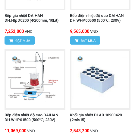
Bếp gia nhiệt DAIHAN
Bếp điện nhiệt độ cao DAIHAN
DH.HtpD0200 (Φ200mm, 10Lít)
DH.WHP00500 (500℃; 230V)
7,252,000
9,565,000
VND
VND
ĐẶT MUA
ĐẶT MUA
Bếp điện nhiệt độ cao DAIHAN
Khối gia nhiệt DLAB 18900428
DH.WHP01500 (500℃; 230V)
(2ml×15)
11,069,000
2,543,200
VND
VND