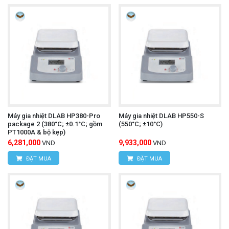
Máy gia nhiệt DLAB HP380-Pro
Máy gia nhiệt DLAB HP550-S
package 2 (380°C; ±0.1°C; gồm
(550°C; ±10°C)
PT1000A & bộ kẹp)
6,281,000
9,933,000
VND
VND
ĐẶT MUA
ĐẶT MUA