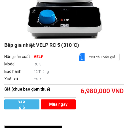
Bếp gia nhiệt VELP RC 5 (310°C)
Hãng sản xuất
VELP
Yêu cầu báo giá
Model
RC 5
Bảo hành
12 Tháng
Xuất xứ
Italia
Giá (chưa bao gồm thuế)
6,980,000
VND
Thêm
vào
Mua ngay
giỏ
hàng