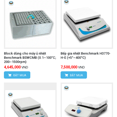
Block dùng cho máy ủ nhiệt
Bếp gia nhiệt Benchmark H3770-
Benchmark BSWCMB (0.1~100°C;
H-E (+5°~400°C)
200~1500rpm)
4,645,000
7,500,000
VND
VND
ĐẶT MUA
ĐẶT MUA