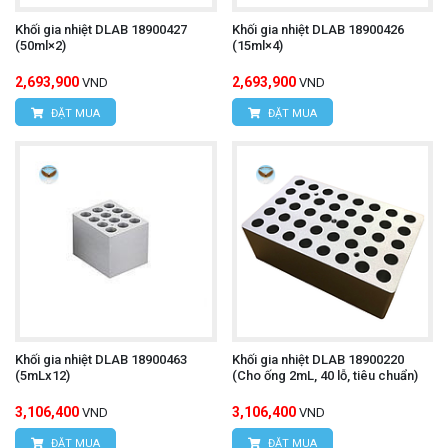
Khối gia nhiệt DLAB 18900427
Khối gia nhiệt DLAB 18900426
(50ml×2)
(15ml×4)
2,693,900
2,693,900
VND
VND
ĐẶT MUA
ĐẶT MUA
Khối gia nhiệt DLAB 18900463
Khối gia nhiệt DLAB 18900220
(5mLx12)
(Cho ống 2mL, 40 lỗ, tiêu chuẩn)
3,106,400
3,106,400
VND
VND
ĐẶT MUA
ĐẶT MUA