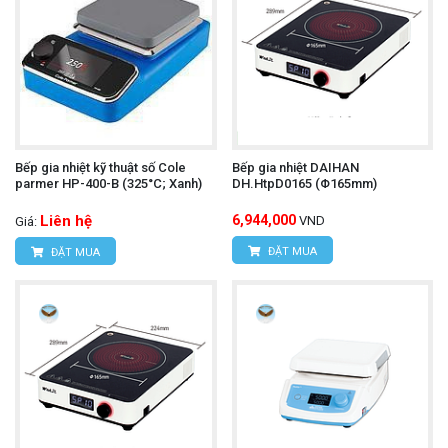
Bếp gia nhiệt kỹ thuật số Cole
Bếp gia nhiệt DAIHAN
parmer HP-400-B (325°C; Xanh)
DH.HtpD0165 (Φ165mm)
Liên hệ
6,944,000
VND
Giá:
ĐẶT MUA
ĐẶT MUA