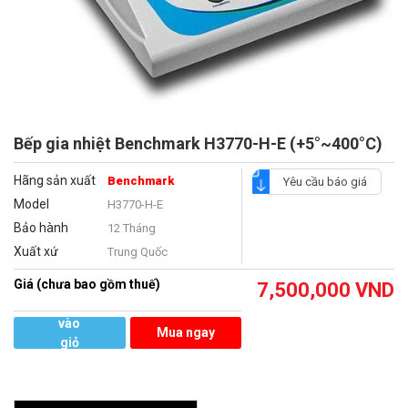
Bếp gia nhiệt Benchmark H3770-H-E (+5°~400°C)
Hãng sản xuất
Benchmark
Yêu cầu báo giá
Model
H3770-H-E
Bảo hành
12 Tháng
Xuất xứ
Trung Quốc
Giá (chưa bao gồm thuế)
7,500,000
VND
Thêm
vào
Mua ngay
giỏ
hàng