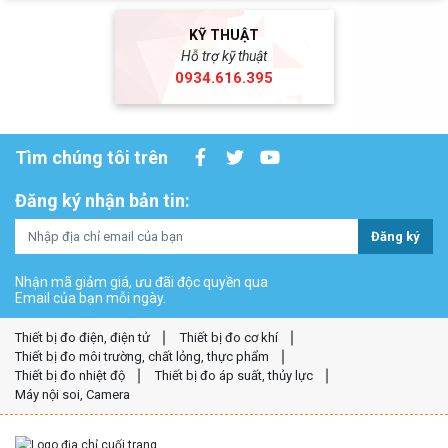
KỸ THUẬT
Hỗ trợ kỹ thuật
0934.616.395
Tìm chúng tôi trên
Đăng ký nhận bản tin:
Đăng ký
Nhận mã giảm giá, ưu đãi độc quyền qua
Email của bạn mỗi ngày.
Thiết bị đo điện, điện tử
Thiết bị đo cơ khí
Thiết bị đo môi trường, chất lỏng, thực phẩm
Thiết bị đo nhiệt độ
Thiết bị đo áp suất, thủy lực
Máy nội soi, Camera