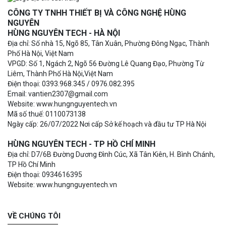
CÔNG TY TNHH THIẾT BỊ VÀ CÔNG NGHỆ HÙNG
NGUYÊN
HÙNG NGUYÊN TECH - HÀ NỘI
Địa chỉ: Số nhà 15, Ngõ 85, Tân Xuân, Phường Đông Ngạc, Thành
Phố Hà Nội, Việt Nam
VPGD: Số 1, Ngách 2, Ngõ 56 Đường Lê Quang Đạo, Phường Từ
Liêm, Thành Phố Hà Nội,Việt Nam
Điện thoại: 0393.968.345 / 0976.082.395
Email: vantien2307@gmail.com
Website: www.hungnguyentech.vn
Mã số thuế: 0110073138
Ngày cấp: 26/07/2022 Nơi cấp Sở kế hoạch và đầu tư TP Hà Nội
HÙNG NGUYÊN TECH - TP HỒ CHÍ MINH
Địa chỉ: D7/6B Đường Dương Đình Cúc, Xã Tân Kiên, H. Bình Chánh,
TP Hồ Chí Minh
Điện thoại: 0934616395
Website: www.hungnguyentech.vn
VỀ CHÚNG TÔI