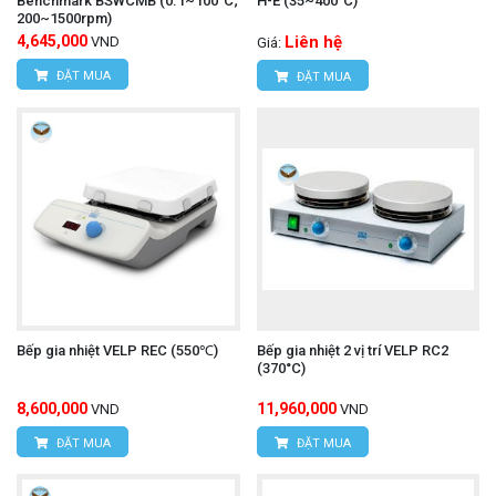
Benchmark BSWCMB (0.1~100°C;
H-E (35~400°C)
200~1500rpm)
4,645,000
Liên hệ
VND
Giá:
ĐẶT MUA
ĐẶT MUA
Bếp gia nhiệt VELP REC (550℃)
Bếp gia nhiệt 2 vị trí VELP RC2
(370°C)
8,600,000
11,960,000
VND
VND
ĐẶT MUA
ĐẶT MUA