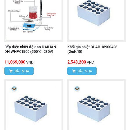
Bếp điện nhiệt độ cao DAIHAN
Khối gia nhiệt DLAB 18900428
DH.WHP01500 (500℃; 230V)
(2ml×15)
11,069,000
2,543,200
VND
VND
ĐẶT MUA
ĐẶT MUA