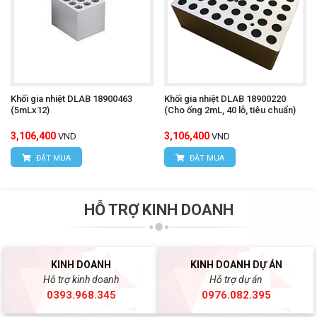
Khối gia nhiệt DLAB 18900463
Khối gia nhiệt DLAB 18900220
(5mLx12)
(Cho ống 2mL, 40 lỗ, tiêu chuẩn)
3,106,400
3,106,400
VND
VND
ĐẶT MUA
ĐẶT MUA
HỖ TRỢ KINH DOANH
KINH DOANH
KINH DOANH DỰ ÁN
Hỗ trợ kinh doanh
Hỗ trợ dự án
0393.968.345
0976.082.395