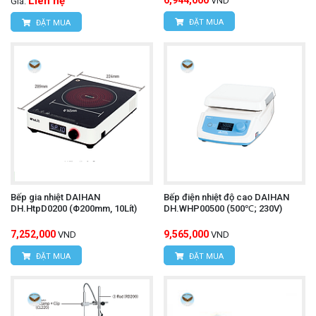
Liên hệ
6,944,000
VND
Giá:
ĐẶT MUA
ĐẶT MUA
Bếp gia nhiệt DAIHAN
Bếp điện nhiệt độ cao DAIHAN
DH.HtpD0200 (Φ200mm, 10Lít)
DH.WHP00500 (500℃; 230V)
7,252,000
9,565,000
VND
VND
ĐẶT MUA
ĐẶT MUA