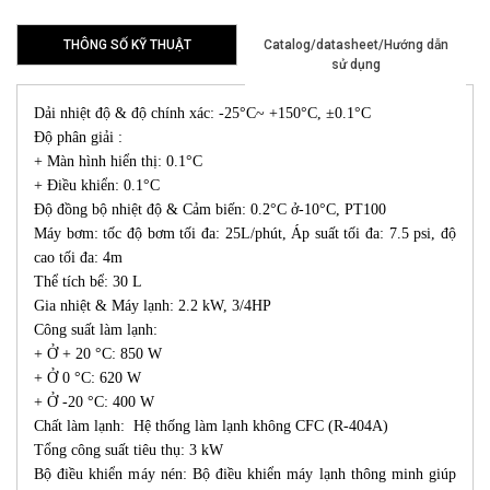
THÔNG SỐ KỸ THUẬT
Catalog/datasheet/Hướng dẫn
sử dụng
Dải nhiệt độ & độ chính xác: -25°C~ +150°C, ±0.1°C
Độ phân giải :
+ Màn hình hiển thị: 0.1°C
+ Điều khiển: 0.1°C
Độ đồng bộ nhiệt độ & Cảm biến: 0.2°C ở-10°C, PT100
Máy bơm: tốc độ bơm tối đa: 25L/phút, Áp suất tối đa: 7.5 psi, độ
cao tối đa: 4m
Thể tích bể: 30 L
Gia nhiệt & Máy lạnh: 2.2 kW, 3/4HP
Công suất làm lạnh:
+ Ở + 20 °C: 850 W
+ Ở 0 °C: 620 W
+ Ở -20 °C: 400 W
Chất làm lạnh: Hệ thống làm lạnh không CFC (R-404A)
Tổng công suất tiêu thụ: 3 kW
Bộ điều khiển máy nén: Bộ điều khiển máy lạnh thông minh giúp