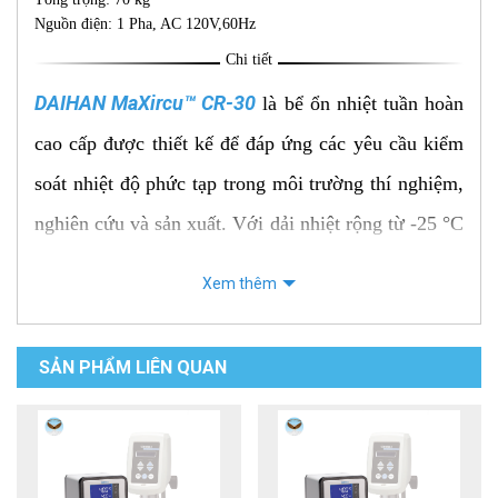
Nguồn điện: 1 Pha, AC 120V,60Hz
Chi tiết
DAIHAN MaXircu™ CR-30
là bể ổn nhiệt tuần hoàn
cao cấp được thiết kế để đáp ứng các yêu cầu kiểm
soát nhiệt độ phức tạp trong môi trường thí nghiệm,
nghiên cứu và sản xuất. Với dải nhiệt rộng từ -25 °C
đến +150 °C và dung tích 30 L, thiết bị tạo ra môi
Xem thêm
trường nhiệt đồng đều, ổn định và chính xác nhờ
công nghệ tuần hoàn chất lỏng tiên tiến - lý tưởng
SẢN PHẨM LIÊN QUAN
cho các quy trình phản ứng nhiệt, kiểm định chất
lượng và thử nghiệm vật liệu.