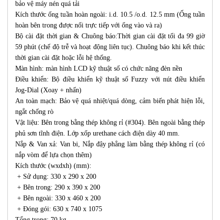
bảo vệ máy nén quá tải
Kích thước ống tuần hoàn ngoài: i.d. 10.5 /o.d. 12.5 mm (Ống tuần
hoàn bên trong được nối trực tiếp với ống vào và ra)
Bộ cài đặt thời gian & Chuông báo:Thời gian cài đặt tối đa 99 giờ
59 phút (chế độ trễ và hoạt động liên tục). Chuông báo khi kết thúc
thời gian cài đặt hoặc lỗi hệ thống.
Màn hình: màn hình LCD kỹ thuật số có chức năng đèn nền
Điều khiển: Bộ điều khiển kỹ thuật số Fuzzy với nút điều khiển
Jog-Dial (Xoay + nhấn)
An toàn mạch: Bảo vệ quá nhiệt/quá dòng, cảm biến phát hiện lỗi,
ngắt chống rò
Vật liệu: Bên trong bằng thép không rỉ (#304). Bên ngoài bằng thép
phủ sơn tĩnh điện. Lớp xốp urethane cách điện dày 40 mm.
Nắp & Van xả: Van bi, Nắp đậy phẳng làm bằng thép không rỉ (có
nắp vòm để lựa chọn thêm)
Kích thước (wxdxh) (mm):
+ Sử dụng: 330 x 290 x 200
+ Bên trong: 290 x 390 x 200
+ Bên ngoài: 330 x 460 x 200
+ Đóng gói: 630 x 740 x 1075
Tổng trọng: 70 kg