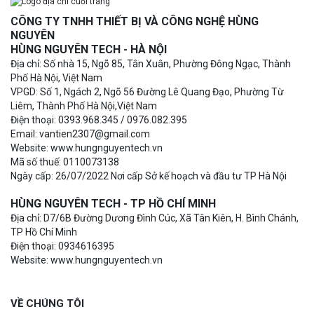
CÔNG TY TNHH THIẾT BỊ VÀ CÔNG NGHỆ HÙNG
NGUYÊN
HÙNG NGUYÊN TECH - HÀ NỘI
Địa chỉ: Số nhà 15, Ngõ 85, Tân Xuân, Phường Đông Ngạc, Thành
Phố Hà Nội, Việt Nam
VPGD: Số 1, Ngách 2, Ngõ 56 Đường Lê Quang Đạo, Phường Từ
Liêm, Thành Phố Hà Nội,Việt Nam
Điện thoại: 0393.968.345 / 0976.082.395
Email: vantien2307@gmail.com
Website: www.hungnguyentech.vn
Mã số thuế: 0110073138
Ngày cấp: 26/07/2022 Nơi cấp Sở kế hoạch và đầu tư TP Hà Nội
HÙNG NGUYÊN TECH - TP HỒ CHÍ MINH
Địa chỉ: D7/6B Đường Dương Đình Cúc, Xã Tân Kiên, H. Bình Chánh,
TP Hồ Chí Minh
Điện thoại: 0934616395
Website: www.hungnguyentech.vn
VỀ CHÚNG TÔI