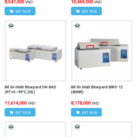
8,547,000
10,469,000
VND
VND
ĐẶT MUA
ĐẶT MUA
Bể ổn nhiệt Bluepard DK-8AD
Bể ổn nhiệt Bluepard BWS-12
(RT+5~99°C,30L)
(800W)
11,614,000
8,178,000
VND
VND
ĐẶT MUA
ĐẶT MUA