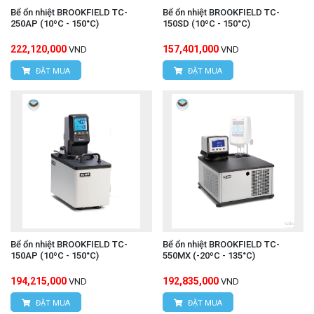
Bể ổn nhiệt BROOKFIELD TC-
Bể ổn nhiệt BROOKFIELD TC-
mòn, dễ vệ sinh, tăng tuổi thọ thiết bị.
250AP (10ºC - 150°C)
150SD (10ºC - 150°C)
Vận hành an toàn, êm ái - phù hợp cho sử dụng
222,120,000
157,401,000
VND
VND
ĐẶT MUA
liên tục trong môi trường phòng thí nghiệm
ĐẶT MUA
chuyên nghiệp.
Ứng dụng thực tế
Bể ổn nhiệt tuần hoàn DAIHAN MaXircu™ CR-30
được sử dụng rộng rãi trong:
Bể ổn nhiệt BROOKFIELD TC-
Bể ổn nhiệt BROOKFIELD TC-
Ứng dụng lạnh sâu & nhiệt cao: cân bằng nhiệt
150AP (10ºC - 150°C)
550MX (-20ºC - 135°C)
cho phản ứng nhạy nhiệt.
194,215,000
192,835,000
VND
VND
ĐẶT MUA
ĐẶT MUA
Phòng thí nghiệm & R&D: duy trì điều kiện nhiệt