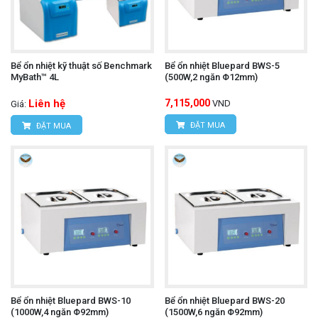
Thiết bị chỉ thị pha UNI-T
Tham khảo thêm:
UT261A
Bể ổn nhiệt kỹ thuật số Benchmark
Bể ổn nhiệt Bluepard BWS-5
MyBath™ 4L
(500W,2 ngăn Φ12mm)
Liên hệ
7,115,000
VND
Giá:
ĐẶT MUA
ĐẶT MUA
Bể ổn nhiệt Bluepard BWS-10
Bể ổn nhiệt Bluepard BWS-20
(1000W,4 ngăn Φ92mm)
(1500W,6 ngăn Φ92mm)