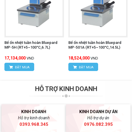
Bể ổn nhiệt tuần hoàn Bluepard
Bể ổn nhiệt tuần hoàn Bluepard
MP-5H (RT+5~100°C,6.7L)
MP-501A (RT+5~100°C,14.5L)
17,134,000
18,524,000
VND
VND
ĐẶT MUA
ĐẶT MUA
HỖ TRỢ KINH DOANH
KINH DOANH
KINH DOANH DỰ ÁN
Hỗ trợ kinh doanh
Hỗ trợ dự án
0393.968.345
0976.082.395