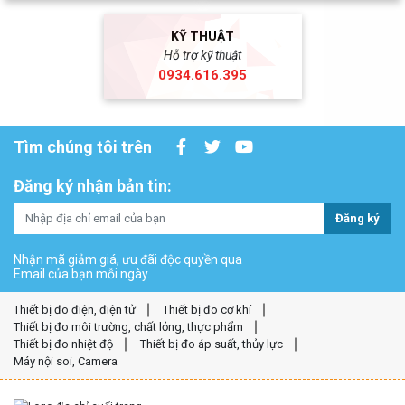
KỸ THUẬT
Hỗ trợ kỹ thuật
0934.616.395
Tìm chúng tôi trên
Đăng ký nhận bản tin:
Đăng ký
Nhận mã giảm giá, ưu đãi độc quyền qua
Email của bạn mỗi ngày.
Thiết bị đo điện, điện tử
Thiết bị đo cơ khí
Thiết bị đo môi trường, chất lỏng, thực phẩm
Thiết bị đo nhiệt độ
Thiết bị đo áp suất, thủy lực
Máy nội soi, Camera