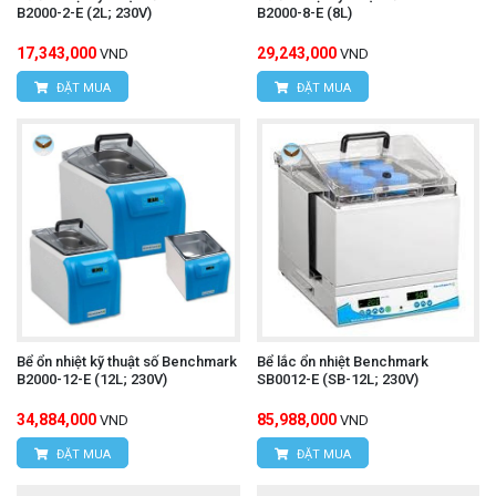
B2000-2-E (2L; 230V)
B2000-8-E (8L)
Bể ổn nhiệt tuần hoàn DAIHAN
Để mua được
17,343,000
29,243,000
VND
VND
MaXircu™ CR-30
chính hãng hãy liên hệ trực tiếp
ĐẶT MUA
ĐẶT MUA
với chúng tôi:
CÔNG TY TNHH THIẾT BỊ VÀ
CÔNG NGHỆ HÙNG NGUYÊN
HÙNG NGUYÊN TECH - HÀ NỘI
Bể ổn nhiệt kỹ thuật số Benchmark
Bể lắc ổn nhiệt Benchmark
Địa chỉ:
Số nhà 15, ngõ 85, Tân Xuân, Phường
B2000-12-E (12L; 230V)
SB0012-E (SB-12L; 230V)
Đông Ngạc, TP. Hà Nội
34,884,000
85,988,000
VND
VND
Văn phòng giao dịch:
Số nhà 20D, ngõ 16/28
ĐẶT MUA
ĐẶT MUA