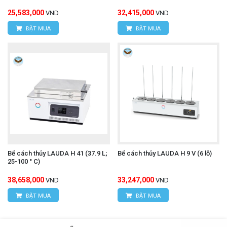
25,583,000
32,415,000
VND
VND
ĐẶT MUA
ĐẶT MUA
Bể cách thủy LAUDA H 41 (37.9 L;
Bể cách thủy LAUDA H 9 V (6 lỗ)
25-100 ° C)
38,658,000
33,247,000
VND
VND
ĐẶT MUA
ĐẶT MUA