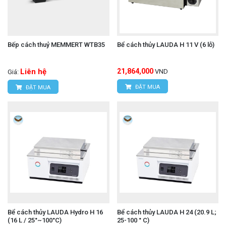
Bếp cách thuỷ MEMMERT WTB35
Bể cách thủy LAUDA H 11 V (6 lỗ)
Liên hệ
21,864,000
VND
Giá:
ĐẶT MUA
ĐẶT MUA
Bể cách thủy LAUDA Hydro H 16
Bể cách thủy LAUDA H 24 (20.9 L;
(16 L / 25°~100°C)
25-100 ° C)