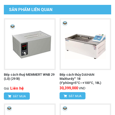
SẢN PHẨM LIÊN QUAN
Bếp cách thuỷ MEMMERT WNB 29
Bếp cách thủy DAIHAN
(L0) (29 lít)
MaXturdy™ 18
(t°phòng+5°C~+100°C, 18L)
Liên hệ
30,399,000
VND
Giá:
ĐẶT MUA
ĐẶT MUA