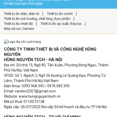
Email của bạn mỗi ngày.
Thiết bị đo điện, điện tử
Thiết bị đo cơ khí
Thiết bị đo môi trường, chất lỏng, thực phẩm
Thiết bị đo nhiệt độ
Thiết bị đo áp suất, thủy lực
Máy nội soi, Camera
CÔNG TY TNHH THIẾT BỊ VÀ CÔNG NGHỆ HÙNG
NGUYÊN
HÙNG NGUYÊN TECH - HÀ NỘI
Địa chỉ: Số nhà 15, Ngõ 85, Tân Xuân, Phường Đông Ngạc, Thành
Phố Hà Nội, Việt Nam
VPGD: Số 1, Ngách 2, Ngõ 56 Đường Lê Quang Đạo, Phường Từ
Liêm, Thành Phố Hà Nội,Việt Nam
Điện thoại: 0393.968.345 / 0976.082.395
Email: vantien2307@gmail.com
Website: www.hungnguyentech.vn
Mã số thuế: 0110073138
Ngày cấp: 26/07/2022 Nơi cấp Sở kế hoạch và đầu tư TP Hà Nội