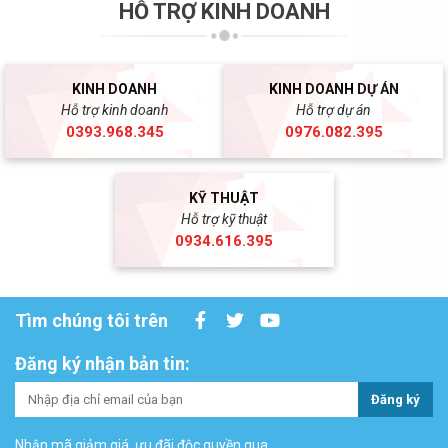
HỖ TRỢ KINH DOANH
KINH DOANH
KINH DOANH DỰ ÁN
Hỗ trợ kinh doanh
Hỗ trợ dự án
0393.968.345
0976.082.395
KỸ THUẬT
Hỗ trợ kỹ thuật
0934.616.395
Tìm chúng tôi trên
Đăng ký nhận bản tin:
Đăng ký
Nhận mã giảm giá, ưu đãi độc quyền qua