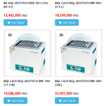
Bệ máy JEIOTECH BSE-561 (cho
Bếp cách thủy JEIOTECH BW-05H
BS-31)
(3.5 L)
13,442,000
18,349,000
VND
VND
ĐẶT MUA
ĐẶT MUA
Bếp cách thủy JEIOTECH BW-10H
Bếp cách thủy JEIOTECH BW-20H
(11.5 lít)
(20L)
19,586,000
23,091,000
VND
VND
ĐẶT MUA
ĐẶT MUA