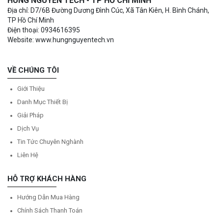
HÙNG NGUYÊN TECH - TP HỒ CHÍ MINH
Địa chỉ: D7/6B Đường Dương Đình Cúc, Xã Tân Kiên, H. Bình Chánh,
TP Hồ Chí Minh
Điện thoại: 0934616395
Website: www.hungnguyentech.vn
VỀ CHÚNG TÔI
Giới Thiệu
Danh Mục Thiết Bị
Giải Pháp
Dịch Vụ
Tin Tức Chuyên Nghành
Liên Hệ
HỖ TRỢ KHÁCH HÀNG
Hướng Dẫn Mua Hàng
Chính Sách Thanh Toán