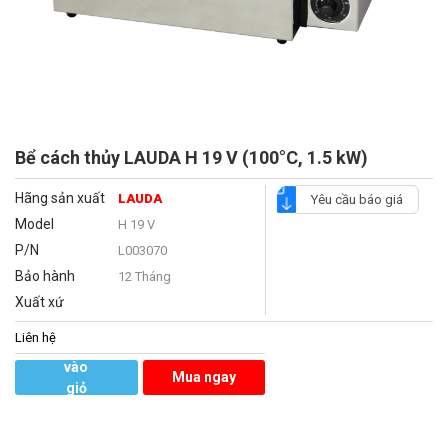
Bể cách thủy LAUDA H 19 V (100°C, 1.5 kW)
Hãng sản xuất
LAUDA
Yêu cầu báo giá
Model
H 19 V
P/N
L003070
Bảo hành
12 Tháng
Xuất xứ
Liên hệ
Thêm
vào
Mua ngay
giỏ
hàng