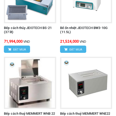
Bếp cách thủy JEIOTECH BS-21
Bể ổn nhiệt JEIOTECH BW3-10G
(37 lít)
(11.5L)
71,994,000
21,524,000
VND
VND
ĐẶT MUA
ĐẶT MUA
Bếp cách thuỷ MEMMERT WNB 22
Bếp cách thuỷ MEMMERT WNE22