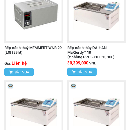
Bếp cách thuỷ MEMMERT WNB 29
Bếp cách thủy DAIHAN
(L0) (29 lít)
MaXturdy™ 18
(t°phòng+5°C~+100°C, 18L)
Liên hệ
30,399,000
VND
Giá:
ĐẶT MUA
ĐẶT MUA