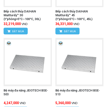
Bếp cách thủy DAIHAN
Bếp cách thủy DAIHAN
MaXturdy™ 30
MaXturdy™ 45
(t°phòng+5°C~100°C, 30L)
(t°phòng+5°C~100°C, 45L)
32,219,000
36,331,000
VND
VND
ĐẶT MUA
ĐẶT MUA
Bệ máy đa năng JEIOTECH BSE-
Bệ máy đa năng JEIOTECH BSE-
503
513
4,247,000
5,360,000
VND
VND