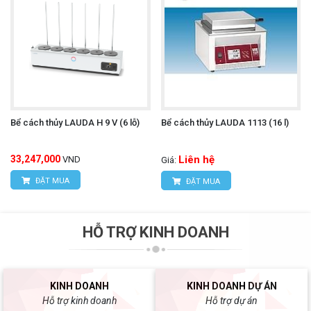
Bể cách thủy LAUDA H 9 V (6 lỗ)
Bể cách thủy LAUDA 1113 (16 l)
33,247,000
Liên hệ
VND
Giá:
ĐẶT MUA
ĐẶT MUA
HỖ TRỢ KINH DOANH
KINH DOANH
KINH DOANH DỰ ÁN
Hỗ trợ kinh doanh
Hỗ trợ dự án