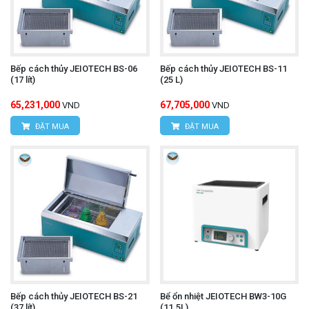
Bếp cách thủy JEIOTECH BS-06
Bếp cách thủy JEIOTECH BS-11
(17 lít)
(25 L)
65,231,000
67,705,000
VND
VND
ĐẶT MUA
ĐẶT MUA
Bếp cách thủy JEIOTECH BS-21
Bể ổn nhiệt JEIOTECH BW3-10G
(37 lít)
(11.5L)