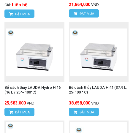
Liên hệ
21,864,000
VND
Giá:
ĐẶT MUA
ĐẶT MUA
Bể cách thủy LAUDA Hydro H 16
Bể cách thủy LAUDA H 41 (37.9 L;
(16 L / 25°~100°C)
25-100 ° C)
25,583,000
38,658,000
VND
VND
ĐẶT MUA
ĐẶT MUA