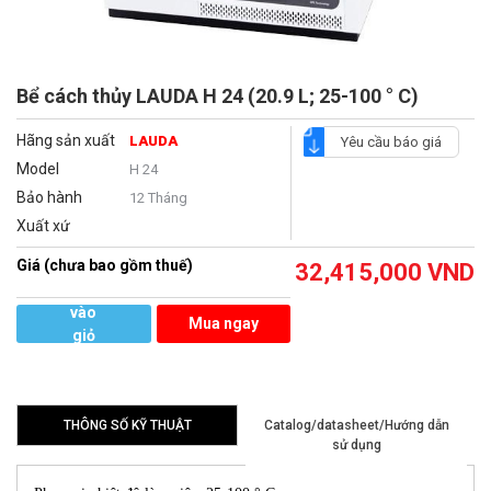
Bể cách thủy LAUDA H 24 (20.9 L; 25-100 ° C)
Hãng sản xuất
LAUDA
Yêu cầu báo giá
Model
H 24
Bảo hành
12 Tháng
Xuất xứ
Giá (chưa bao gồm thuế)
32,415,000
VND
Thêm
vào
Mua ngay
giỏ
hàng
THÔNG SỐ KỸ THUẬT
Catalog/datasheet/Hướng dẫn
sử dụng