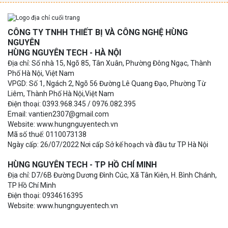
CÔNG TY TNHH THIẾT BỊ VÀ CÔNG NGHỆ HÙNG
NGUYÊN
HÙNG NGUYÊN TECH - HÀ NỘI
Địa chỉ: Số nhà 15, Ngõ 85, Tân Xuân, Phường Đông Ngạc, Thành
Phố Hà Nội, Việt Nam
VPGD: Số 1, Ngách 2, Ngõ 56 Đường Lê Quang Đạo, Phường Từ
Liêm, Thành Phố Hà Nội,Việt Nam
Điện thoại: 0393.968.345 / 0976.082.395
Email: vantien2307@gmail.com
Website: www.hungnguyentech.vn
Mã số thuế: 0110073138
Ngày cấp: 26/07/2022 Nơi cấp Sở kế hoạch và đầu tư TP Hà Nội
HÙNG NGUYÊN TECH - TP HỒ CHÍ MINH
Địa chỉ: D7/6B Đường Dương Đình Cúc, Xã Tân Kiên, H. Bình Chánh,
TP Hồ Chí Minh
Điện thoại: 0934616395
Website: www.hungnguyentech.vn