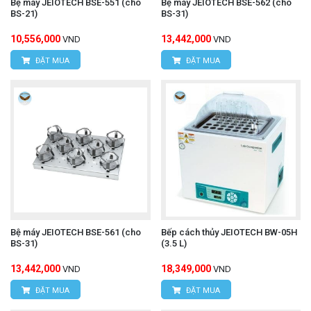
Bệ máy JEIOTECH BSE-551 (cho
Bệ máy JEIOTECH BSE-562 (cho
BS-21)
BS-31)
10,556,000
13,442,000
VND
VND
ĐẶT MUA
ĐẶT MUA
Bệ máy JEIOTECH BSE-561 (cho
Bếp cách thủy JEIOTECH BW-05H
BS-31)
(3.5 L)
13,442,000
18,349,000
VND
VND
ĐẶT MUA
ĐẶT MUA