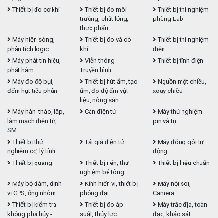
Thiết bị đo cơ khí
Thiết bị đo môi
Thiết bị thí nghiệm
trường, chất lỏng,
phòng Lab
thực phẩm
Máy hiện sóng,
Thiết bị đo và dò
Thiết bị thí nghiệm
phân tích logic
khí
điện
Máy phát tín hiệu,
Viễn thông -
Thiết bị tĩnh điện
phát hàm
Truyền hình
Máy đo độ bụi,
Thiết bị hút ẩm, tạo
Nguồn một chiều,
đếm hạt tiểu phân
ẩm, đo độ ẩm vật
xoay chiều
liệu, nông sản
Máy hàn, tháo, lắp,
Cân điện tử
Máy thử nghiệm
làm mạch điện tử,
pin và tụ
SMT
Thiết bị thử
Tải giả điện tử
Máy đóng gói tự
nghiệm cơ, lý tính
động
Thiết bị quang
Thiết bị nén, thử
Thiết bị hiệu chuẩn
nghiệm bê tông
Máy bộ đàm, định
Kính hiển vi, thiết bị
Máy nội soi,
vị GPS, ống nhòm
phóng đại
Camera
Thiết bị kiểm tra
Thiết bị đo áp
Máy trắc địa, toàn
không phá hủy -
suất, thủy lực
đạc, khảo sát