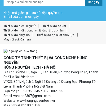
Đăng ký
Nhận mã giảm giá, ưu đãi độc quyền qua
Email của bạn mỗi ngày.
Thiết bị đo điện, điện tử
Thiết bị đo cơ khí
Thiết bị đo môi trường, chất lỏng, thực phẩm
Thiết bị đo nhiệt độ
Thiết bị đo áp suất, thủy lực
Máy nội soi, Camera
CÔNG TY TNHH THIẾT BỊ VÀ CÔNG NGHỆ HÙNG
NGUYÊN
HÙNG NGUYÊN TECH - HÀ NỘI
Địa chỉ: Số nhà 15, Ngõ 85, Tân Xuân, Phường Đông Ngạc, Thành
Phố Hà Nội, Việt Nam
VPGD: Số 1, Ngách 2, Ngõ 56 Đường Lê Quang Đạo, Phường Từ
Liêm, Thành Phố Hà Nội,Việt Nam
Điện thoại: 0393.968.345 / 0976.082.395
Email: vantien2307@gmail.com
Website: www.hungnguyentech.vn
Mã số thuế: 0110073138