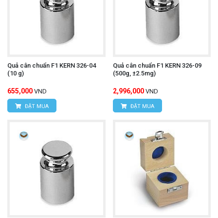
Quả cân chuẩn F1 KERN 326-04
Quả cân chuẩn F1 KERN 326-09
(10 g)
(500g, ±2.5mg)
655,000
2,996,000
VND
VND
ĐẶT MUA
ĐẶT MUA