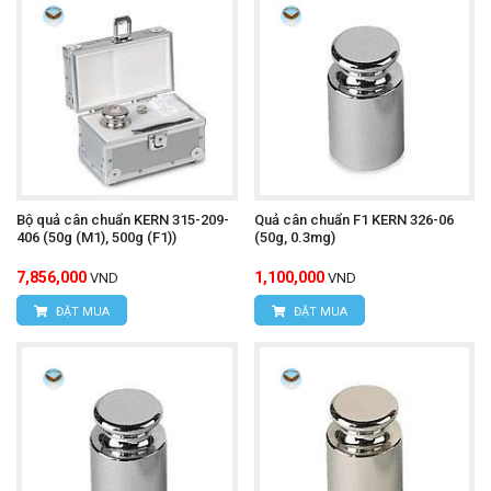
Bộ quả cân chuẩn KERN 315-209-
Quả cân chuẩn F1 KERN 326-06
406 (50g (M1), 500g (F1))
(50g, 0.3mg)
7,856,000
1,100,000
VND
VND
ĐẶT MUA
ĐẶT MUA