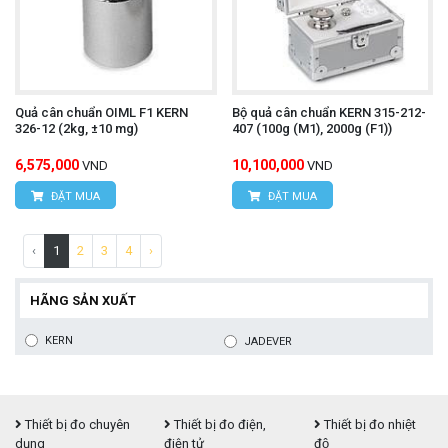
Quả cân chuẩn OIML F1 KERN
Bộ quả cân chuẩn KERN 315-212-
326-12 (2kg, ±10 mg)
407 (100g (M1), 2000g (F1))
6,575,000
10,100,000
VND
VND
ĐẶT MUA
ĐẶT MUA
‹
1
2
3
4
›
HÃNG SẢN XUẤT
KERN
JADEVER
Thiết bị đo chuyên
Thiết bị đo điện,
Thiết bị đo nhiệt
dụng
điện tử
độ