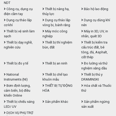
NDT
Công cụ, dụng cụ
Thiết bị nâng hạ,
Bảo hộ lao động
điện cầm tay
thủy lực
Dụng cụ tháo lắp
Dụng cụ tháo lắp
Dụng cụ dùng khí
cơ khí
vòng bi, bánh răng
nén
Thiết bị vệ sinh làm
Máy móc công
Máy in 3D, UV, in
sạch
nghiệp
nhãn, quét 3D
Thiết bị dạy nghề,
Thiết bị thí nghiệm
Thiết bị kiểm tra
nghiên cứu
bùn, đất
cấu trúc đất, bê
tông, đá, Asphalt,
cốt thép
Thiết bị đo y tế
Thiết bị an ninh
Đo lường và thử
nghiệm xăng dầu
National
Thiết bị chế tạo
Thiết bị thú y
Instruments (NI)
khuôn mẫu
DRAMINSKI
Bơm định lượng,
THIẾT BỊ TỰ ĐỘNG
Hóa chất và Thuốc
cảm biến, bộ điều
HÓA
thử
khiển Online
Thiết bị chiếu sáng
Sản phẩm khác
Sản phẩm ngừng
LED/ UV
sản xuất
DỊCH VỤ PHỤ TRỢ