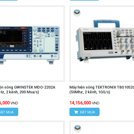
iện sóng GWINSTEK MDO-2202A
Máy hiện sóng TEKTRONIX TBS1052
z, 2 kênh, 200 Msa/s)
(50Mhz, 2 kênh, 1GS/s)
6,000
14,156,000
VND
VND
ĐẶT MUA
ĐẶT MUA