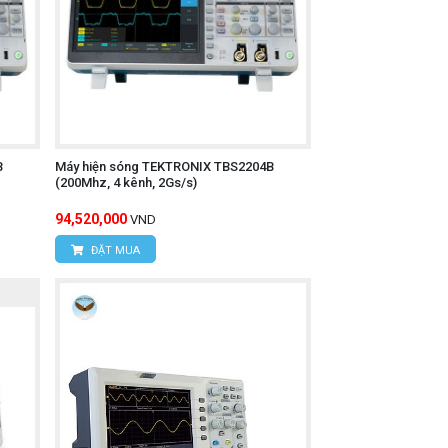
B
Máy hiện sóng TEKTRONIX TBS2204B
(200Mhz, 4 kênh, 2Gs/s)
94,520,000
VND
ĐẶT MUA