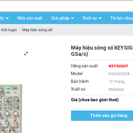
bị
Nhà sản xuất
Giải pháp
Dịch vụ
Tin tức chu
tích logic
Máy hiện sóng số
Máy hiệu sóng số KEYSI
GSa/s)
Hãng sản xuất
KEYSIGHT
Model
DSOX2022A
Bảo hành
12 Tháng
Xuất xứ
Malaysia
Giá (chưa bao gồm thuế)
Thêm vào giỏ hàng