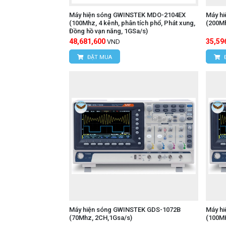
Máy hiện sóng GWINSTEK MDO-2104EX
Máy h
(100Mhz, 4 kênh, phân tích phổ, Phát xung,
(200Mh
Đồng hồ vạn năng, 1GSa/s)
48,681,600
35,59
VND
ĐẶT MUA
Máy hiện sóng GWINSTEK GDS-1072B
Máy h
(70Mhz, 2CH,1Gsa/s)
(100MH