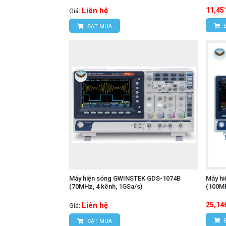
Liên hệ
11,45
Giá:
ĐẶT MUA
Máy hiện sóng GWINSTEK GDS-1074B
Máy h
(70MHz, 4 kênh, 1GSa/s)
(100MH
Liên hệ
25,14
Giá:
ĐẶT MUA