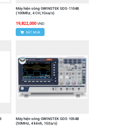
Máy hiện sóng GWINSTEK GDS-1104B
(100Mhz, 4 CH,1Gsa/s)
19,822,000
VND
ĐẶT MUA
B
Máy hiện sóng GWINSTEK GDS-1054B
(50MHz, 4 kênh, 1GSa/s)