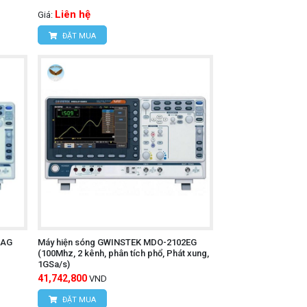
Liên hệ
Giá:
ĐẶT MUA
2AG
Máy hiện sóng GWINSTEK MDO-2102EG
(100Mhz, 2 kênh, phân tích phổ, Phát xung,
1GSa/s)
41,742,800
VND
ĐẶT MUA