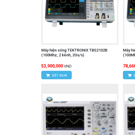
Máy hiện sóng TEKTRONIX TBS2102B
Máy h
(100Mhz, 2 kênh, 2Gs/s)
(100Mh
53,900,000
78,66
VND
ĐẶT MUA