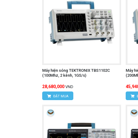
Máy hiện sóng TEKTRONIX TBS1102C
Máy h
(100Mhz, 2 kênh, 1GS/s)
(200Mh
28,680,000
45,94
VND
ĐẶT MUA