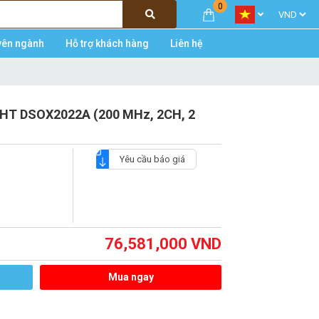
0
yên ngành
Hỗ trợ khách hàng
Liên hệ
GHT DSOX2022A (200 MHz, 2CH, 2
Yêu cầu báo giá
76,581,000
VND
Mua ngay