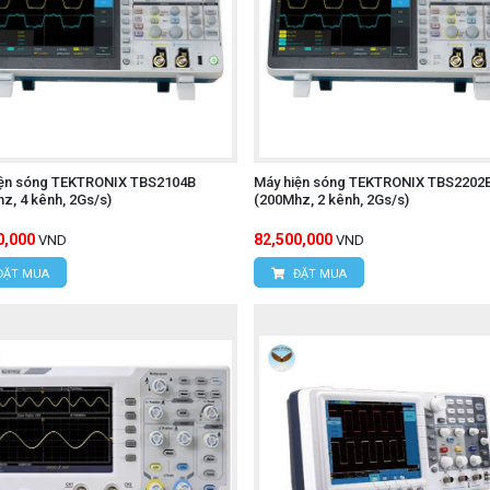
iện sóng TEKTRONIX TBS2104B
Máy hiện sóng TEKTRONIX TBS2202
z, 4 kênh, 2Gs/s)
(200Mhz, 2 kênh, 2Gs/s)
0,000
82,500,000
VND
VND
ĐẶT MUA
ĐẶT MUA