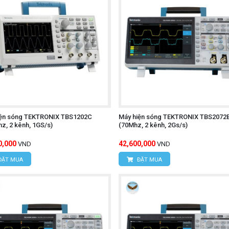
iện sóng TEKTRONIX TBS1202C
Máy hiện sóng TEKTRONIX TBS2072
z, 2 kênh, 1GS/s)
(70Mhz, 2 kênh, 2Gs/s)
0,000
42,600,000
VND
VND
ĐẶT MUA
ĐẶT MUA