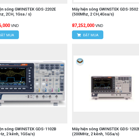
iện sóng GWINSTEK GDS-2202E
Máy hiện sóng GWINSTEK GDS-3502
z, 2CH, 1Gsa / s)
(500Mhz, 2 CH,4Gsa/s)
6,000
87,252,000
VND
VND
ĐẶT MUA
ĐẶT MUA
iện sóng GWINSTEK GDS-1102B
Máy hiện sóng GWINSTEK GDS-1202
z, 2 kênh, 1GSa/s)
(200MHz, 2 kênh, 1GSa/s)