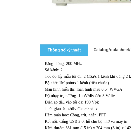
Catalog/datasheet
Thông số kỹ thuật
Băng thông: 200 MHz
Số kênh: 2
Tốc độ lấy mẫu tối đa: 2 GSa/s 1 kênh khi dùng 2 
Bộ nhớ: 1M points 1 kênh (tiêu chuẩn)
Màn hình hiển thị: màn hình màu 8.5” WVGA
Độ nhạy trục đứng: 1 mV/div đến 5 V/div
Điện áp đầu vào tối đa: 190 Vpk
Thời gian: 5 ns/div đến 50 s/div
Hàm toán học: Cộng, trừ, nhân, FFT
Kết nối: Cổng USB 2.0, hỗ chợ bộ nhớ và máy in
Kích thước: 381 mm (15 in) x 204 mm (8 in) x 142