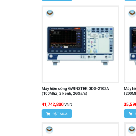
Máy hiện sóng GWINSTEK GDS-2102A
Máy h
(100Mhz, 2 kênh, 2GSa/s)
(200MH
41,742,800
35,59
VND
ĐẶT MUA