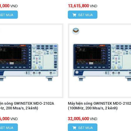
1,000
13,615,800
VND
VND
ĐẶT MUA
ĐẶT MUA
iện sóng GWINSTEK MDO-2102A
Máy hiện sóng GWINSTEK MDO-210
z, 200 Msa/s, 2 kênh)
(100MHz, 200 Msa/s, 2 kênh)
6,000
32,005,600
VND
VND
ĐẶT MUA
ĐẶT MUA