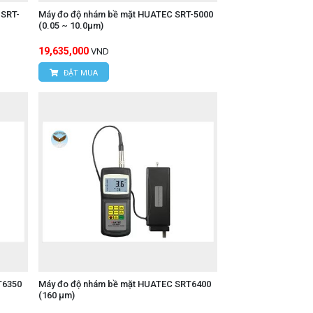
 SRT-
Máy đo độ nhám bề mặt HUATEC SRT-5000
(0.05 ~ 10.0μm)
19,635,000
VND
ĐẶT MUA
T6350
Máy đo độ nhám bề mặt HUATEC SRT6400
(160 μm)