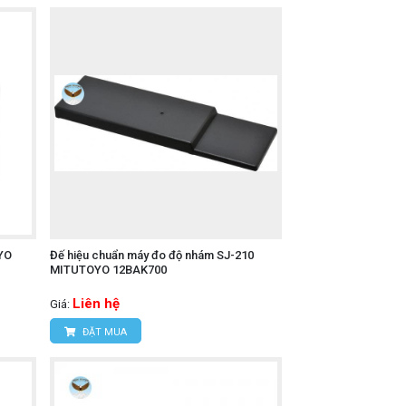
YO
Đế hiệu chuẩn máy đo độ nhám SJ-210
MITUTOYO 12BAK700
Liên hệ
Giá:
ĐẶT MUA