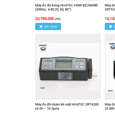
Máy đo độ bóng HUATEC HGM-BZ206085
Máy đ
(300Gs, 4.8V,20, 60, 85°)
SRT520
20,790,000
14,14
VND
ĐẶT MUA
Máy đo độ nhám bề mặt HUATEC SRT6200
Máy đ
(0.05 ~ 10.0μm)
(0.005