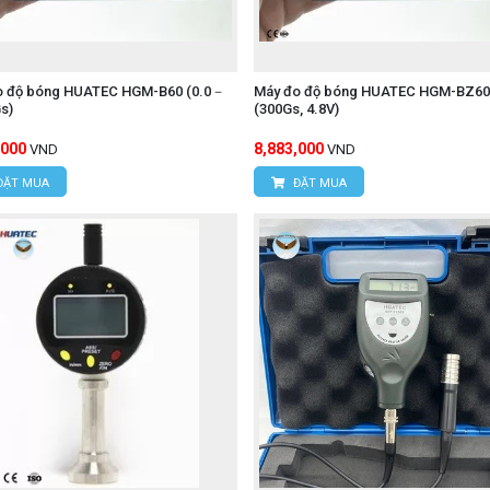
o độ bóng HUATEC HGM-B60 (0.0－
Máy đo độ bóng HUATEC HGM-BZ60
s)
(300Gs, 4.8V)
,000
8,883,000
VND
VND
ĐẶT MUA
ĐẶT MUA