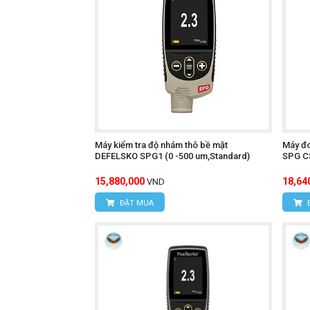
Máy kiểm tra độ nhám thô bề mặt
Máy đ
DEFELSKO SPG1 (0 -500 um,Standard)
SPG CS
15,880,000
18,64
VND
ĐẶT MUA