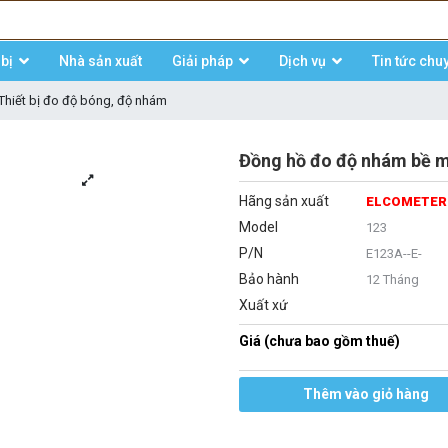
bị
Nhà sản xuất
Giải pháp
Dịch vụ
Tin tức chu
Thiết bị đo độ bóng, độ nhám
Đồng hồ đo độ nhám bề 
Hãng sản xuất
ELCOMETER
Model
123
P/N
E123A--E-
Bảo hành
12 Tháng
Xuất xứ
Giá (chưa bao gồm thuế)
Thêm vào giỏ hàng