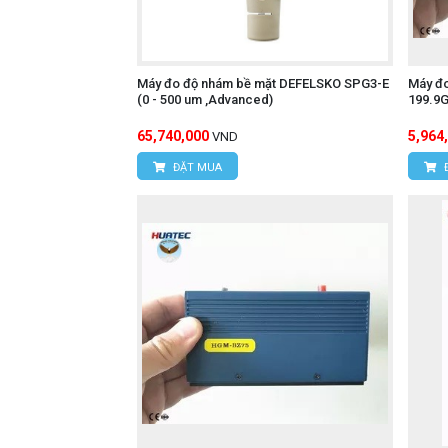
Máy đo độ nhám bề mặt DEFELSKO SPG3-E
Máy đ
(0 - 500 um ,Advanced)
199.9G
65,740,000
5,964
VND
ĐẶT MUA