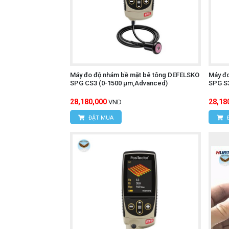
Máy đo độ nhám bề mặt bê tông DEFELSKO
Máy đ
SPG CS3 (0-1500 μm,Advanced)
SPG S
28,180,000
28,18
VND
ĐẶT MUA