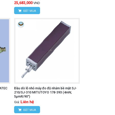
25,683,000
VND
ĐẶT MUA
UATEC
Đầu dò lỗ nhỏ máy đo độ nhám bề mặt SJ-
210/SJ-310 MITUTOYO 178-393 (4mN;
5µmR/90°)
Liên hệ
Giá:
ĐẶT MUA