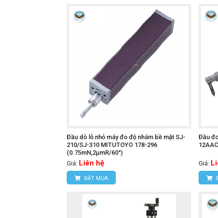
Đầu dò lỗ nhỏ máy đo độ nhám bề mặt SJ-
Đầu đ
210/SJ-310 MITUTOYO 178-296
12AAC7
(0.75mN,2µmR/60°)
Liên hệ
L
Giá:
Giá:
ĐẶT MUA