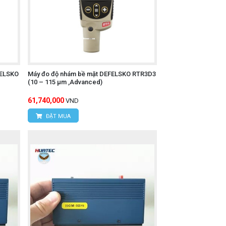
FELSKO
Máy đo độ nhám bề mặt DEFELSKO RTR3D3
(10 – 115 μm ,Advanced)
61,740,000
VND
ĐẶT MUA