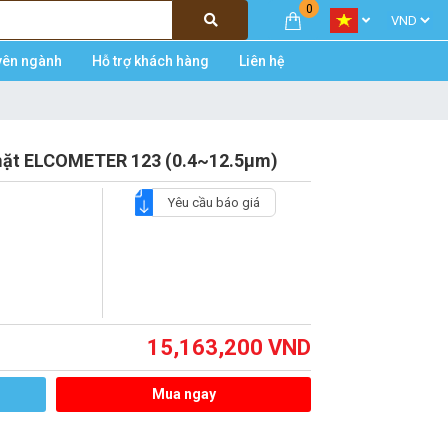
0
yên ngành
Hỗ trợ khách hàng
Liên hệ
mặt ELCOMETER 123 (0.4~12.5μm)
Yêu cầu báo giá
15,163,200
VND
Mua ngay