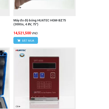
Máy đo độ bóng HUATEC HGM-BZ75
(300Gs, 4.8V, 75°)
14,521,500
VND
ĐẶT MUA