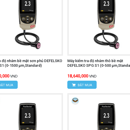
o độ nhám bề mặt sơn phủ DEFELSKO
Máy kiểm tra độ nhám thô bề mặt
1 (0-1500 μm,Standard)
DEFELSKO SPG S1 (0-500 μm,Standa
0,000
18,640,000
VND
VND
ĐẶT MUA
ĐẶT MUA