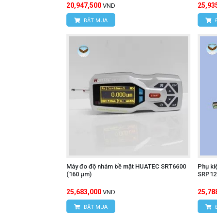
20,947,500
25,93
VND
ĐẶT MUA
Máy đo độ nhám bề mặt HUATEC SRT6600
Phụ ki
(160 μm)
SRP12
25,683,000
25,78
VND
ĐẶT MUA