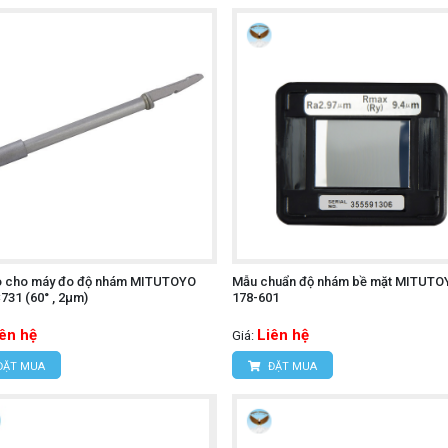
o cho máy đo độ nhám MITUTOYO
Mẫu chuẩn độ nhám bề mặt MITUTO
31 (60° , 2µm)
178-601
iên hệ
Liên hệ
Giá:
ĐẶT MUA
ĐẶT MUA