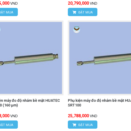
5,000
20,790,000
VND
VND
ĐẶT MUA
ĐẶT MUA
ện máy đo độ nhám bề mặt HUATEC
Phụ kiện máy đo độ nhám bề mặt H
0 (160 μm)
SRT100
8,000
25,788,000
VND
VND
ĐẶT MUA
ĐẶT MUA