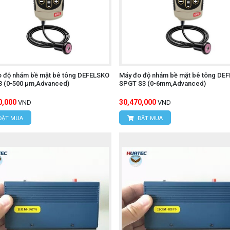
o độ nhám bề mặt bê tông DEFELSKO
Máy đo độ nhám bề mặt bê tông DE
3 (0-500 μm,Advanced)
SPGT S3 (0-6mm,Advanced)
0,000
30,470,000
VND
VND
ĐẶT MUA
ĐẶT MUA