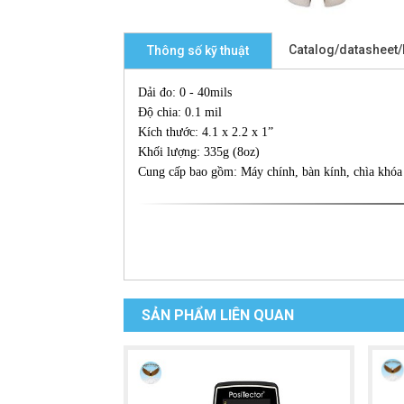
Catalog/datasheet
Thông số kỹ thuật
Dải đo: 0 - 40mils
Độ chia: 0.1 mil
Kích thước: 4.1 x 2.2 x 1”
Khối lượng: 335g (8oz)
Cung cấp bao gồm: Máy chính, bàn kính, chìa khó
SẢN PHẨM LIÊN QUAN