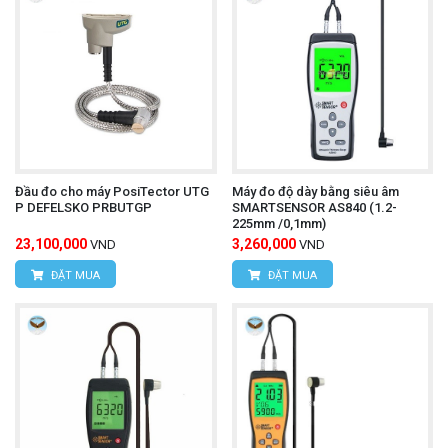
Đầu đo cho máy PosiTector UTG
Máy đo độ dày bằng siêu âm
P DEFELSKO PRBUTGP
SMARTSENSOR AS840 (1.2-
225mm /0,1mm)
23,100,000
3,260,000
VND
VND
ĐẶT MUA
ĐẶT MUA