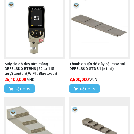
Máy đo độ dày tấm màng
Thanh chuẩn độ dày hệ imperial
DEFELSKO RTRH3 (20 to 115
DEFELSKO STDB1 (±1mil)
μm,Standard,WIFI , Bluetooth)
25,100,000
8,500,000
VND
VND
ĐẶT MUA
ĐẶT MUA