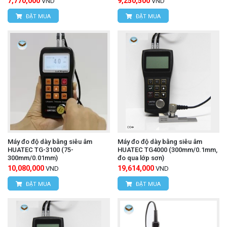
7,770,000
9,250,500
VND
VND
ĐẶT MUA
ĐẶT MUA
Máy đo độ dày bằng siêu âm
Máy đo độ dày bằng siêu âm
HUATEC TG-3100 (75-
HUATEC TG4000 (300mm/0.1mm,
300mm/0.01mm)
đo qua lớp sơn)
10,080,000
19,614,000
VND
VND
ĐẶT MUA
ĐẶT MUA