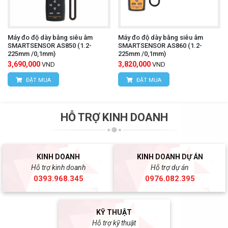
Máy đo độ dày bằng siêu âm
Máy đo độ dày bằng siêu âm
SMARTSENSOR AS850 (1.2-
SMARTSENSOR AS860 (1.2-
225mm /0,1mm)
225mm /0,1mm)
3,690,000
3,820,000
VND
VND
ĐẶT MUA
ĐẶT MUA
HỖ TRỢ KINH DOANH
KINH DOANH
KINH DOANH DỰ ÁN
Hỗ trợ kinh doanh
Hỗ trợ dự án
0393.968.345
0976.082.395
KỸ THUẬT
Hỗ trợ kỹ thuật