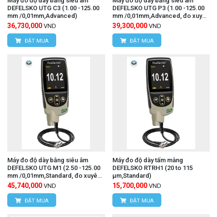
Máy đo độ dày bằng siêu âm
Máy đo độ dày bằng siêu âm
DEFELSKO UTG C3 (1.00 -125.00
DEFELSKO UTG P3 (1.00 -125.00
mm /0,01mm,Advanced)
mm /0,01mm,Advanced, đo xuyên
qua lớp sơn)
36,730,000
39,300,000
VND
VND
ĐẶT MUA
ĐẶT MUA
Máy đo độ dày bằng siêu âm
Máy đo độ dày tấm màng
DEFELSKO UTG M1 (2.50 -125.00
DEFELSKO RTRH1 (20 to 115
mm /0,01mm,Standard, đo xuyên
μm,Standard)
qua lớp sơn)
45,740,000
15,700,000
VND
VND
ĐẶT MUA
ĐẶT MUA