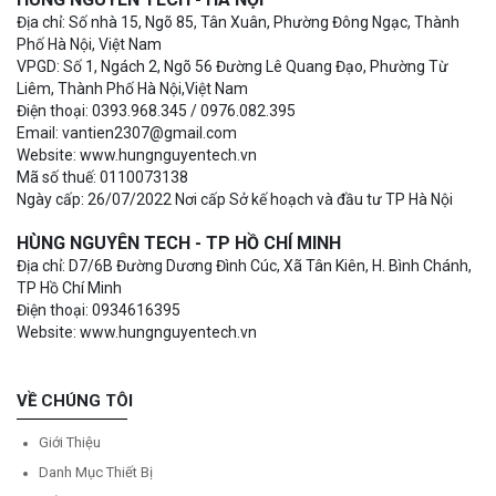
Địa chỉ: Số nhà 15, Ngõ 85, Tân Xuân, Phường Đông Ngạc, Thành
Phố Hà Nội, Việt Nam
VPGD: Số 1, Ngách 2, Ngõ 56 Đường Lê Quang Đạo, Phường Từ
Liêm, Thành Phố Hà Nội,Việt Nam
Điện thoại: 0393.968.345 / 0976.082.395
Email: vantien2307@gmail.com
Website: www.hungnguyentech.vn
Mã số thuế: 0110073138
Ngày cấp: 26/07/2022 Nơi cấp Sở kế hoạch và đầu tư TP Hà Nội
HÙNG NGUYÊN TECH - TP HỒ CHÍ MINH
Địa chỉ: D7/6B Đường Dương Đình Cúc, Xã Tân Kiên, H. Bình Chánh,
TP Hồ Chí Minh
Điện thoại: 0934616395
Website: www.hungnguyentech.vn
VỀ CHÚNG TÔI
Giới Thiệu
Danh Mục Thiết Bị