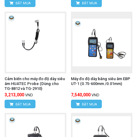
ĐẶT MUA
ĐẶT MUA
Cảm biến cho máy đo độ dày siêu
Máy đo độ dày bằng siêu âm EBP
âm HUATEC Probe (Dùng cho
UT-1 (0.75-600mm /0.01mm)
TG-8812 và TG-2910)
3,213,000
7,540,000
VND
VND
ĐẶT MUA
ĐẶT MUA