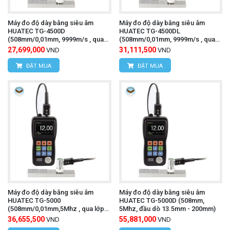
Máy đo độ dày bằng siêu âm
Máy đo độ dày bằng siêu âm
HUATEC TG-4500D
HUATEC TG-4500DL
(508mm/0,01mm, 9999m/s , qua
(508mm/0,01mm, 9999m/s , qua
lớp sơn phủ)
lớp sơn phủ, datalogger)
27,699,000
31,111,500
VND
VND
ĐẶT MUA
ĐẶT MUA
Máy đo độ dày bằng siêu âm
Máy đo độ dày bằng siêu âm
HUATEC TG-5000
HUATEC TG-5000D (508mm,
(508mm/0,01mm,5Mhz , qua lớp
5Mhz, đầu dò 13.5mm - 200mm)
sơn phủ, datalogger)
36,655,500
55,881,000
VND
VND