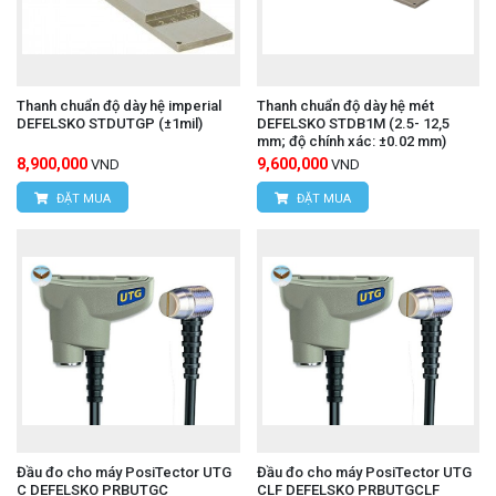
Thanh chuẩn độ dày hệ imperial
Thanh chuẩn độ dày hệ mét
DEFELSKO STDUTGP (±1mil)
DEFELSKO STDB1M (2.5- 12,5
mm; độ chính xác: ±0.02 mm)
8,900,000
9,600,000
VND
VND
ĐẶT MUA
ĐẶT MUA
Đầu đo cho máy PosiTector UTG
Đầu đo cho máy PosiTector UTG
C DEFELSKO PRBUTGC
CLF DEFELSKO PRBUTGCLF