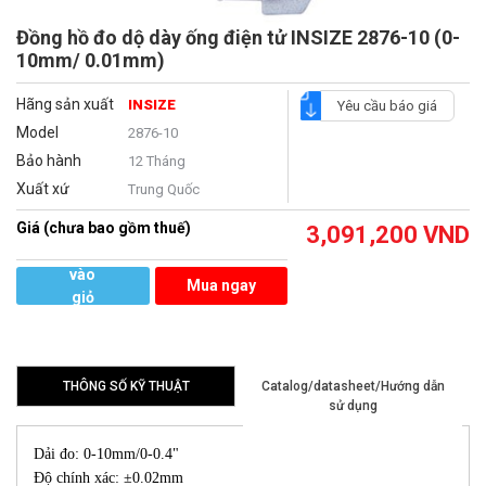
Đồng hồ đo dộ dày ống điện tử INSIZE 2876-10 (0-
10mm/ 0.01mm)
Hãng sản xuất
INSIZE
Yêu cầu báo giá
Model
2876-10
Bảo hành
12 Tháng
Xuất xứ
Trung Quốc
Giá (chưa bao gồm thuế)
3,091,200
VND
Thêm
vào
Mua ngay
giỏ
hàng
THÔNG SỐ KỸ THUẬT
Catalog/datasheet/Hướng dẫn
sử dụng
Dải đo: 0-10mm/0-0.4"
Độ chính xác: ±0.02mm