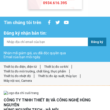
0934.616.395
Tìm chúng tôi trên
Đăng ký nhận bản tin:
Đăng ký
Nhận mã giảm giá, ưu đãi độc quyền qua
Email của bạn mỗi ngày.
Thiết bị đo điện, điện tử
Thiết bị đo cơ khí
Thiết bị đo môi trường, chất lỏng, thực phẩm
Thiết bị đo nhiệt độ
Thiết bị đo áp suất, thủy lực
Máy nội soi, Camera
CÔNG TY TNHH THIẾT BỊ VÀ CÔNG NGHỆ HÙNG
NGUYÊN
HÙNG NGUYÊN TECH - HÀ NỘI