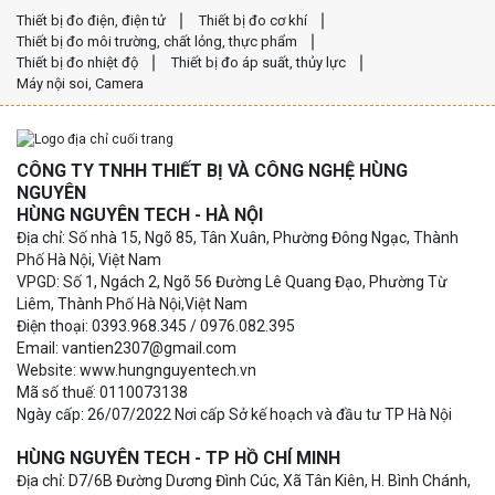
Thiết bị đo điện, điện tử
Thiết bị đo cơ khí
Thiết bị đo môi trường, chất lỏng, thực phẩm
Thiết bị đo nhiệt độ
Thiết bị đo áp suất, thủy lực
Máy nội soi, Camera
CÔNG TY TNHH THIẾT BỊ VÀ CÔNG NGHỆ HÙNG
NGUYÊN
HÙNG NGUYÊN TECH - HÀ NỘI
Địa chỉ: Số nhà 15, Ngõ 85, Tân Xuân, Phường Đông Ngạc, Thành
Phố Hà Nội, Việt Nam
VPGD: Số 1, Ngách 2, Ngõ 56 Đường Lê Quang Đạo, Phường Từ
Liêm, Thành Phố Hà Nội,Việt Nam
Điện thoại: 0393.968.345 / 0976.082.395
Email: vantien2307@gmail.com
Website: www.hungnguyentech.vn
Mã số thuế: 0110073138
Ngày cấp: 26/07/2022 Nơi cấp Sở kế hoạch và đầu tư TP Hà Nội
HÙNG NGUYÊN TECH - TP HỒ CHÍ MINH
Địa chỉ: D7/6B Đường Dương Đình Cúc, Xã Tân Kiên, H. Bình Chánh,