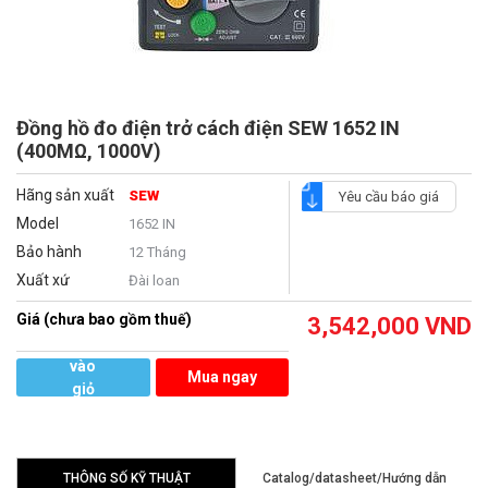
Đồng hồ đo điện trở cách điện SEW 1652 IN
(400MΩ, 1000V)
Hãng sản xuất
SEW
Yêu cầu báo giá
Model
1652 IN
Bảo hành
12 Tháng
Xuất xứ
Đài loan
Giá (chưa bao gồm thuế)
3,542,000
VND
Thêm
vào
Mua ngay
giỏ
hàng
THÔNG SỐ KỸ THUẬT
Catalog/datasheet/Hướng dẫn