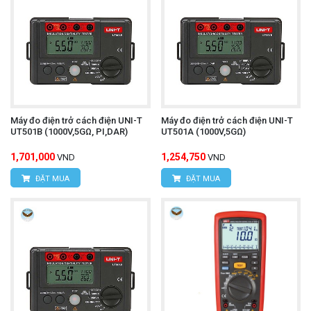
Máy đo điện trở cách điện UNI-T
Máy đo điện trở cách điện UNI-T
UT501B (1000V,5GΩ, PI,DAR)
UT501A (1000V,5GΩ)
1,701,000
1,254,750
VND
VND
ĐẶT MUA
ĐẶT MUA