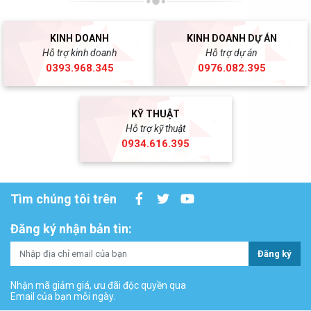
KINH DOANH
KINH DOANH DỰ ÁN
Hỗ trợ kinh doanh
Hỗ trợ dự án
0393.968.345
0976.082.395
KỸ THUẬT
Hỗ trợ kỹ thuật
0934.616.395
Tìm chúng tôi trên
Đăng ký nhận bản tin:
Đăng ký
Nhận mã giảm giá, ưu đãi độc quyền qua
Email của bạn mỗi ngày.