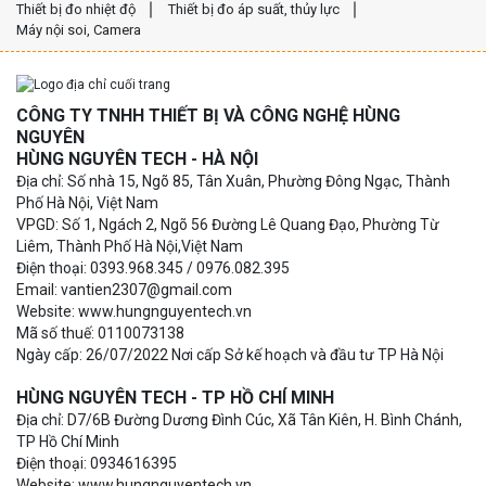
Thiết bị đo nhiệt độ
Thiết bị đo áp suất, thủy lực
Máy nội soi, Camera
CÔNG TY TNHH THIẾT BỊ VÀ CÔNG NGHỆ HÙNG
NGUYÊN
HÙNG NGUYÊN TECH - HÀ NỘI
Địa chỉ: Số nhà 15, Ngõ 85, Tân Xuân, Phường Đông Ngạc, Thành
Phố Hà Nội, Việt Nam
VPGD: Số 1, Ngách 2, Ngõ 56 Đường Lê Quang Đạo, Phường Từ
Liêm, Thành Phố Hà Nội,Việt Nam
Điện thoại: 0393.968.345 / 0976.082.395
Email: vantien2307@gmail.com
Website: www.hungnguyentech.vn
Mã số thuế: 0110073138
Ngày cấp: 26/07/2022 Nơi cấp Sở kế hoạch và đầu tư TP Hà Nội
HÙNG NGUYÊN TECH - TP HỒ CHÍ MINH
Địa chỉ: D7/6B Đường Dương Đình Cúc, Xã Tân Kiên, H. Bình Chánh,
TP Hồ Chí Minh
Điện thoại: 0934616395
Website: www.hungnguyentech.vn