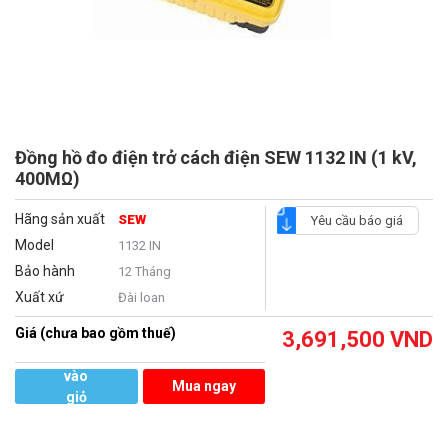
Đồng hồ đo điện trở cách điện SEW 1132 IN (1 kV,
400MΩ)
Hãng sản xuất
SEW
Yêu cầu báo giá
Model
1132 IN
Bảo hành
12 Tháng
Xuất xứ
Đài loan
Giá (chưa bao gồm thuế)
3,691,500
VND
Thêm
vào
Mua ngay
giỏ
hàng