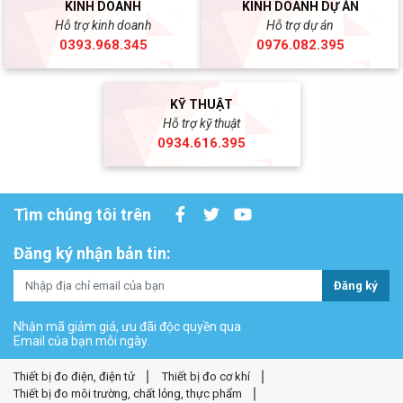
KINH DOANH
KINH DOANH DỰ ÁN
Hỗ trợ kinh doanh
Hỗ trợ dự án
0393.968.345
0976.082.395
KỸ THUẬT
Hỗ trợ kỹ thuật
0934.616.395
Tìm chúng tôi trên
Đăng ký nhận bản tin:
Đăng ký
Nhận mã giảm giá, ưu đãi độc quyền qua
Email của bạn mỗi ngày.
Thiết bị đo điện, điện tử
Thiết bị đo cơ khí
Thiết bị đo môi trường, chất lỏng, thực phẩm