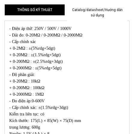
THÔNG SỐ KỸ THUẬT
Catalog/datasheet/Hướng dẫn
sử dụng
- Điện áp thử: 250V / 500V / 1000V
- Dải đo: 0-20MΩ / 0-200MΩ / 0-2000MΩ
- Cấp chính xác
+ 0-2MΩ : ±(5%rdg+5dgt)
+ 0-20MΩ : ±(1.5%rdg+5dgt)
+ 0-200MΩ : ±(2.5%rdg+3dgt)
+ 0-2000MΩ : ±(5%rdg+5dgt)
- Độ phân giải:
+ 0-20MΩ : 10kΩ
+ 0-200MΩ : 100kΩ
+ 0-2000MΩ : 1MΩ
- Đo điện áp:0-600V
- Cấp chính xác: ±(1.5%rdg+3dgt)
Kiểm tra liên tục: có
Kích thước: 175(L) × 85(W) × 75(D) mm
trọng lượng: 600g
Nguồn: 1.5V (AA ) × 8