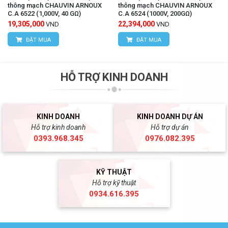
thông mạch CHAUVIN ARNOUX
thông mạch CHAUVIN ARNOUX
C.A 6522 (1,000V, 40 GΩ)
C.A 6524 (1000V, 200GΩ)
19,305,000
22,394,000
VND
VND
ĐẶT MUA
ĐẶT MUA
HỖ TRỢ KINH DOANH
KINH DOANH
KINH DOANH DỰ ÁN
Hỗ trợ kinh doanh
Hỗ trợ dự án
0393.968.345
0976.082.395
KỸ THUẬT
Hỗ trợ kỹ thuật
0934.616.395