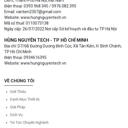
Liêm, Thành Phố Hà Nội,Việt Nam
Điện thoại: 0393.968.345 / 0976.082.395
Email: vantien2307@gmail.com
Website: www.hungnguyentech.vn
Mã số thuế: 0110073138
Ngày cấp: 26/07/2022 Nơi cấp Sở kế hoạch và đầu tư TP Hà Nội
HÙNG NGUYÊN TECH - TP HỒ CHÍ MINH
Địa chỉ: D7/6B Đường Dương Đình Cúc, Xã Tân Kiên, H. Bình Chánh,
TP Hồ Chí Minh
Điện thoại: 0934616395
Website: www.hungnguyentech.vn
VỀ CHÚNG TÔI
Giới Thiệu
Danh Mục Thiết Bị
Giải Pháp
Dịch Vụ
Tin Tức Chuyên Nghành