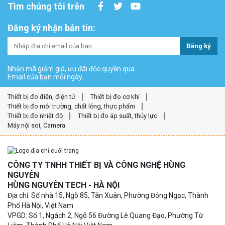
Tìm chúng tôi trên
Đăng ký nhận bản tin:
Đăng ký
Nhận mã giảm giá, ưu đãi độc quyền qua
Email của bạn mỗi ngày.
Thiết bị đo điện, điện tử
Thiết bị đo cơ khí
Thiết bị đo môi trường, chất lỏng, thực phẩm
Thiết bị đo nhiệt độ
Thiết bị đo áp suất, thủy lực
Máy nội soi, Camera
CÔNG TY TNHH THIẾT BỊ VÀ CÔNG NGHỆ HÙNG
NGUYÊN
HÙNG NGUYÊN TECH - HÀ NỘI
Địa chỉ: Số nhà 15, Ngõ 85, Tân Xuân, Phường Đông Ngạc, Thành
Phố Hà Nội, Việt Nam
VPGD: Số 1, Ngách 2, Ngõ 56 Đường Lê Quang Đạo, Phường Từ