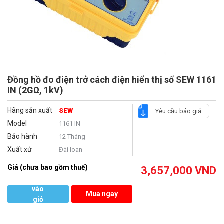
Đồng hồ đo điện trở cách điện hiển thị số SEW 1161
IN (2GΩ, 1kV)
Hãng sản xuất
SEW
Yêu cầu báo giá
Model
1161 IN
Bảo hành
12 Tháng
Xuất xứ
Đài loan
Giá (chưa bao gồm thuế)
3,657,000
VND
Thêm
vào
Mua ngay
giỏ
hàng