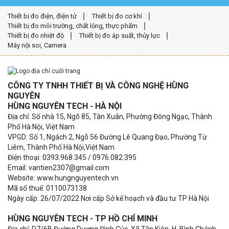
Thiết bị đo điện, điện tử
Thiết bị đo cơ khí
Thiết bị đo môi trường, chất lỏng, thực phẩm
Thiết bị đo nhiệt độ
Thiết bị đo áp suất, thủy lực
Máy nội soi, Camera
CÔNG TY TNHH THIẾT BỊ VÀ CÔNG NGHỆ HÙNG
NGUYÊN
HÙNG NGUYÊN TECH - HÀ NỘI
Địa chỉ: Số nhà 15, Ngõ 85, Tân Xuân, Phường Đông Ngạc, Thành
Phố Hà Nội, Việt Nam
VPGD: Số 1, Ngách 2, Ngõ 56 Đường Lê Quang Đạo, Phường Từ
Liêm, Thành Phố Hà Nội,Việt Nam
Điện thoại: 0393.968.345 / 0976.082.395
Email: vantien2307@gmail.com
Website: www.hungnguyentech.vn
Mã số thuế: 0110073138
Ngày cấp: 26/07/2022 Nơi cấp Sở kế hoạch và đầu tư TP Hà Nội
HÙNG NGUYÊN TECH - TP HỒ CHÍ MINH
Địa chỉ: D7/6B Đường Dương Đình Cúc, Xã Tân Kiên, H. Bình Chánh,