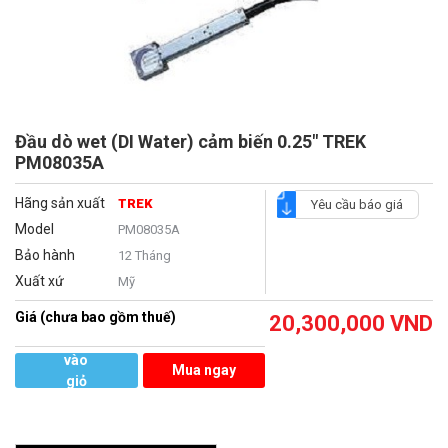
Đầu dò wet (DI Water) cảm biến 0.25" TREK
PM08035A
Hãng sản xuất
TREK
Yêu cầu báo giá
Model
PM08035A
Bảo hành
12 Tháng
Xuất xứ
Mỹ
Giá (chưa bao gồm thuế)
20,300,000
VND
Thêm
vào
Mua ngay
giỏ
hàng