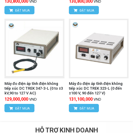
130,800,000
130,800,000
VND
VND
ĐẶT MUA
ĐẶT MUA
Máy đo điện áp tĩnh điện không
Máy đo điện áp tĩnh điện không
tiếp xúc DC TREK 347-3-L (0 to ±3
tiếp xúc DC TREK 323-L (0 đến
kV,90 to 127 V AC)
±100 V, 90 đến 127 V)
129,000,000
131,100,000
VND
VND
ĐẶT MUA
ĐẶT MUA
HỖ TRỢ KINH DOANH