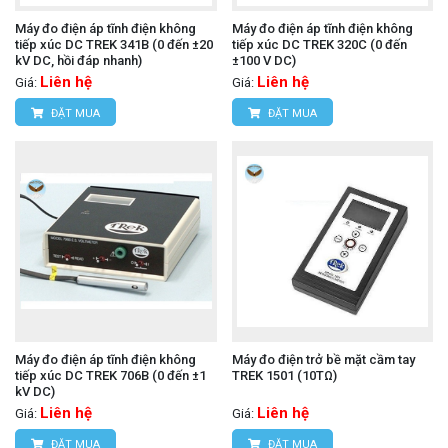
Máy đo điện áp tĩnh điện không
Máy đo điện áp tĩnh điện không
tiếp xúc DC TREK 341B (0 đến ±20
tiếp xúc DC TREK 320C (0 đến
kV DC, hồi đáp nhanh)
±100 V DC)
Liên hệ
Liên hệ
Giá:
Giá:
ĐẶT MUA
ĐẶT MUA
Máy đo điện áp tĩnh điện không
Máy đo điện trở bề mặt cầm tay
tiếp xúc DC TREK 706B (0 đến ±1
TREK 1501 (10TΩ)
kV DC)
Liên hệ
Liên hệ
Giá:
Giá:
ĐẶT MUA
ĐẶT MUA