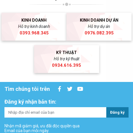
KINH DOANH
KINH DOANH DỰ ÁN
Hỗ trợ kinh doanh
Hỗ trợ dự án
0393.968.345
0976.082.395
KỸ THUẬT
Hỗ trợ kỹ thuật
0934.616.395
Tìm chúng tôi trên
Đăng ký nhận bản tin:
Đăng ký
Nhận mã giảm giá, ưu đãi độc quyền qua
Email của bạn mỗi ngày.