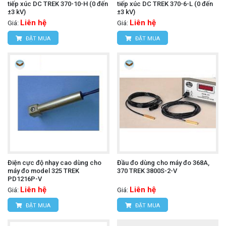
tiếp xúc DC TREK 370-10-H (0 đến
tiếp xúc DC TREK 370-6-L (0 đến
±3 kV)
±3 kV)
Liên hệ
Liên hệ
Giá:
Giá:
ĐẶT MUA
ĐẶT MUA
Điện cực độ nhạy cao dùng cho
Đầu đo dùng cho máy đo 368A,
máy đo model 325 TREK
370 TREK 3800S-2-V
PD1216P-V
Liên hệ
Liên hệ
Giá:
Giá:
ĐẶT MUA
ĐẶT MUA