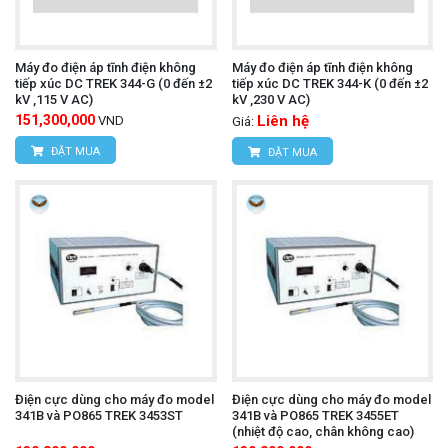
Máy đo điện áp tĩnh điện không
Máy đo điện áp tĩnh điện không
tiếp xúc DC TREK 344-G (0 đến ±2
tiếp xúc DC TREK 344-K (0 đến ±2
kV ,115 V AC)
kV ,230 V AC)
151,300,000
Liên hệ
VND
Giá:
ĐẶT MUA
ĐẶT MUA
Điện cực dùng cho máy đo model
Điện cực dùng cho máy đo model
341B và PO865 TREK 3453ST
341B và PO865 TREK 3455ET
(nhiệt độ cao, chân không cao)