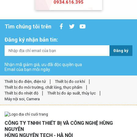
0934.616.395
Tìm chúng tôi trên
Đăng ký nhận bản tin:
Đăng ký
Nhận mã giảm giá, ưu đãi độc quyền qua
Email của bạn mỗi ngày.
Thiết bị đo điện, điện tử
Thiết bị đo cơ khí
Thiết bị đo môi trường, chất lỏng, thực phẩm
Thiết bị đo nhiệt độ
Thiết bị đo áp suất, thủy lực
Máy nội soi, Camera
CÔNG TY TNHH THIẾT BỊ VÀ CÔNG NGHỆ HÙNG
NGUYÊN
HÙNG NGUYÊN TECH - HÀ NỘI