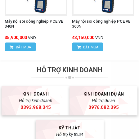
Máy nội soi công nghiệp PCE VE
Máy nội soi công nghiệp PCE VE
340N
360N
35,900,000
43,150,000
VND
VND
ĐẶT MUA
ĐẶT MUA
HỖ TRỢ KINH DOANH
KINH DOANH
KINH DOANH DỰ ÁN
Hỗ trợ kinh doanh
Hỗ trợ dự án
0393.968.345
0976.082.395
KỸ THUẬT
Hỗ trợ kỹ thuật