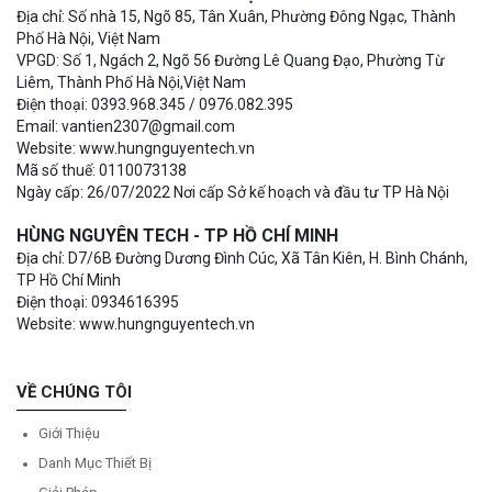
Địa chỉ: Số nhà 15, Ngõ 85, Tân Xuân, Phường Đông Ngạc, Thành
Phố Hà Nội, Việt Nam
VPGD: Số 1, Ngách 2, Ngõ 56 Đường Lê Quang Đạo, Phường Từ
Liêm, Thành Phố Hà Nội,Việt Nam
Điện thoại: 0393.968.345 / 0976.082.395
Email: vantien2307@gmail.com
Website: www.hungnguyentech.vn
Mã số thuế: 0110073138
Ngày cấp: 26/07/2022 Nơi cấp Sở kế hoạch và đầu tư TP Hà Nội
HÙNG NGUYÊN TECH - TP HỒ CHÍ MINH
Địa chỉ: D7/6B Đường Dương Đình Cúc, Xã Tân Kiên, H. Bình Chánh,
TP Hồ Chí Minh
Điện thoại: 0934616395
Website: www.hungnguyentech.vn
VỀ CHÚNG TÔI
Giới Thiệu
Danh Mục Thiết Bị