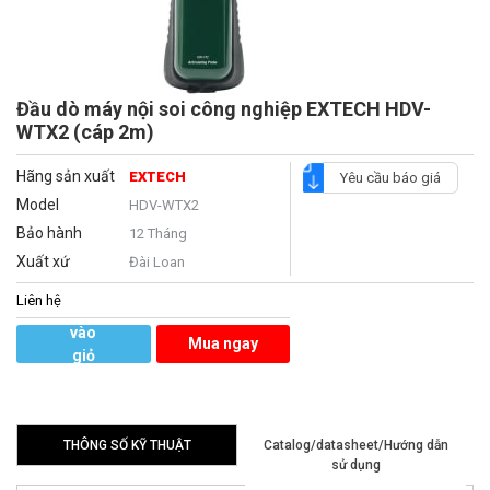
Đầu dò máy nội soi công nghiệp EXTECH HDV-
WTX2 (cáp 2m)
Hãng sản xuất
EXTECH
Yêu cầu báo giá
Model
HDV-WTX2
Bảo hành
12 Tháng
Xuất xứ
Đài Loan
Liên hệ
Thêm
vào
Mua ngay
giỏ
hàng
THÔNG SỐ KỸ THUẬT
Catalog/datasheet/Hướng dẫn
sử dụng