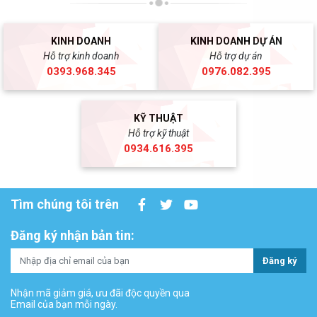
KINH DOANH
KINH DOANH DỰ ÁN
Hỗ trợ kinh doanh
Hỗ trợ dự án
0393.968.345
0976.082.395
KỸ THUẬT
Hỗ trợ kỹ thuật
0934.616.395
Tìm chúng tôi trên
Đăng ký nhận bản tin:
Đăng ký
Nhận mã giảm giá, ưu đãi độc quyền qua
Email của bạn mỗi ngày.