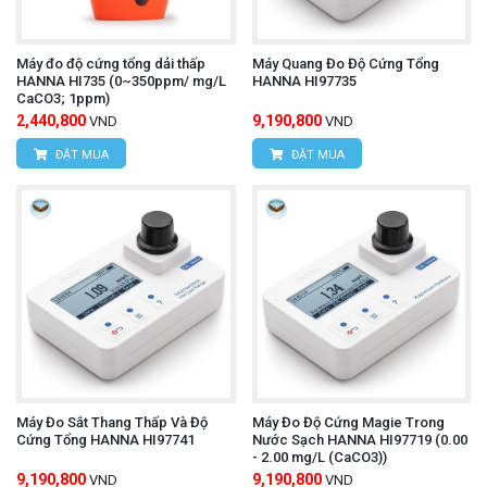
Máy đo độ cứng tổng dải thấp
Máy Quang Đo Độ Cứng Tổng
HANNA HI735 (0~350ppm/ mg/L
HANNA HI97735
CaCO3; 1ppm)
2,440,800
9,190,800
VND
VND
ĐẶT MUA
ĐẶT MUA
Máy Đo Sắt Thang Thấp Và Độ
Máy Đo Độ Cứng Magie Trong
Cứng Tổng HANNA HI97741
Nước Sạch HANNA HI97719 (0.00
- 2.00 mg/L (CaCO3))
9,190,800
9,190,800
VND
VND