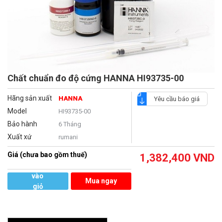
Chất chuẩn đo độ cứng HANNA HI93735-00
Hãng sản xuất
HANNA
Yêu cầu báo giá
Model
HI93735-00
Bảo hành
6 Tháng
Xuất xứ
rumani
Giá (chưa bao gồm thuế)
1,382,400
VND
Thêm
vào
Mua ngay
giỏ
hàng