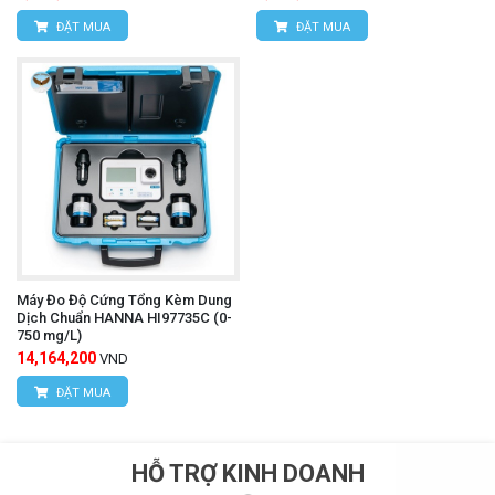
ĐẶT MUA
ĐẶT MUA
Máy Đo Độ Cứng Tổng Kèm Dung
Dịch Chuẩn HANNA HI97735C (0-
750 mg/L)
14,164,200
VND
ĐẶT MUA
HỖ TRỢ KINH DOANH