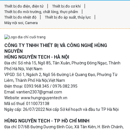
Thiết bị đo điện, điện tử
Thiết bị đo cơ khí
Thiết bị đo môi trường, chất lỏng, thực phẩm
Thiết bị đo nhiệt độ
Thiết bị đo áp suất, thủy lực
Máy nội soi, Camera
CÔNG TY TNHH THIẾT BỊ VÀ CÔNG NGHỆ HÙNG
NGUYÊN
HÙNG NGUYÊN TECH - HÀ NỘI
Địa chỉ: Số nhà 15, Ngõ 85, Tân Xuân, Phường Đông Ngạc, Thành
Phố Hà Nội, Việt Nam
VPGD: Số 1, Ngách 2, Ngõ 56 Đường Lê Quang Đạo, Phường Từ
Liêm, Thành Phố Hà Nội,Việt Nam
Điện thoại: 0393.968.345 / 0976.082.395
Email: vantien2307@gmail.com
Website: www.hungnguyentech.vn
Mã số thuế: 0110073138
Ngày cấp: 26/07/2022 Nơi cấp Sở kế hoạch và đầu tư TP Hà Nội
HÙNG NGUYÊN TECH - TP HỒ CHÍ MINH
Địa chỉ: D7/6B Đường Dương Đình Cúc, Xã Tân Kiên, H. Bình Chánh,