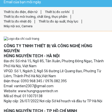
Email của bạn mỗi ngày.
Thiết bị đo điện, điện tử
Thiết bị đo cơ khí
Thiết bị đo môi trường, chất lỏng, thực phẩm
Thiết bị đo nhiệt độ
Thiết bị đo áp suất, thủy lực
Máy nội soi, Camera
CÔNG TY TNHH THIẾT BỊ VÀ CÔNG NGHỆ HÙNG
NGUYÊN
HÙNG NGUYÊN TECH - HÀ NỘI
Địa chỉ: Số nhà 15, Ngõ 85, Tân Xuân, Phường Đông Ngạc, Thành
Phố Hà Nội, Việt Nam
VPGD: Số 1, Ngách 2, Ngõ 56 Đường Lê Quang Đạo, Phường Từ
Liêm, Thành Phố Hà Nội,Việt Nam
Điện thoại: 0393.968.345 / 0976.082.395
Email: vantien2307@gmail.com
Website: www.hungnguyentech.vn
Mã số thuế: 0110073138
Ngày cấp: 26/07/2022 Nơi cấp Sở kế hoạch và đầu tư TP Hà Nội
HÙNG NGUYÊN TECH - TP HỒ CHÍ MINH