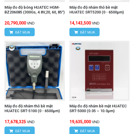
Máy đo độ bóng HUATEC HGM-
Máy đo độ nhám thô bề mặt
BZ206085 (300Gs, 4.8V,20, 60, 85°)
HUATEC SRT5200 (0 - 6500μm)
20,790,000
14,143,500
VND
VND
ĐẶT MUA
ĐẶT MUA
Máy đo độ nhám thô bề mặt
Máy đo độ nhám bề mặt HUATEC
HUATEC SRT-5100 (0 - 6500μm)
SRT-5000 (0.05 ~ 10.0μm)
17,678,325
19,635,000
VND
VND
ĐẶT MUA
ĐẶT MUA