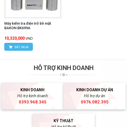
Máy kiểm tra điện trở bề mặt
BAKON BK699A
10,320,000
VND
ĐẶT MUA
HỖ TRỢ KINH DOANH
KINH DOANH
KINH DOANH DỰ ÁN
Hỗ trợ kinh doanh
Hỗ trợ dự án
0393.968.345
0976.082.395
KỸ THUẬT
Hỗ trợ kỹ thuật