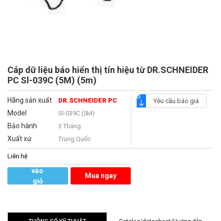
Cáp dữ liệu báo hiển thị tín hiệu từ DR.SCHNEIDER
PC Sl-039C (5M) (5m)
Hãng sản xuất
DR.SCHNEIDER PC
Yêu cầu báo giá
Model
Sl-039C (5M)
Bảo hành
3 Tháng
Xuất xứ
Trung Quốc
Liên hệ
Thêm
vào
Mua ngay
giỏ
hàng