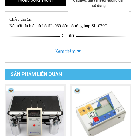
THÔNG SỐ KỸ THUẬT
Catalog/datasheet/Hướng dẫn
sử dụng
Chiều dài 5m
Kết nối tín hiệu từ bộ SL-039 đến bộ tổng hợp SL-039C
Chi tiết
Xem thêm
SẢN PHẨM LIÊN QUAN