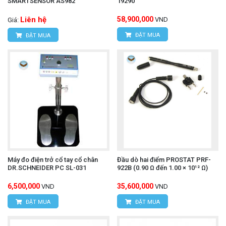
SMARTSENSOR AS982
19290
Liên hệ
58,900,000
VND
Giá:
ĐẶT MUA
ĐẶT MUA
Máy đo điện trở cổ tay cổ chân
Đầu dò hai điểm PROSTAT PRF-
DR.SCHNEIDER PC SL-031
922B (0.90 Ω đến 1.00 × 10¹² Ω)
6,500,000
35,600,000
VND
VND
ĐẶT MUA
ĐẶT MUA