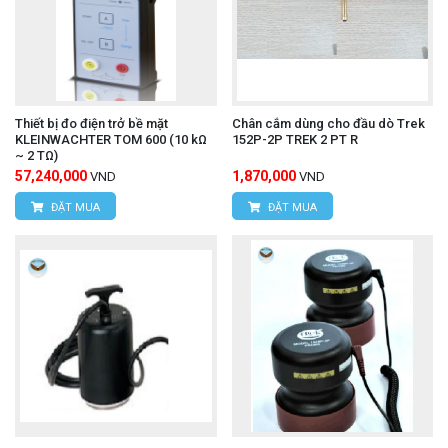
Thiết bị đo điện trở bề mặt
Chân cắm dùng cho đầu dò Trek
KLEINWACHTER TOM 600 (10 kΩ
152P-2P TREK 2 PT R
~ 2 TΩ)
57,240,000
1,870,000
VND
VND
ĐẶT MUA
ĐẶT MUA