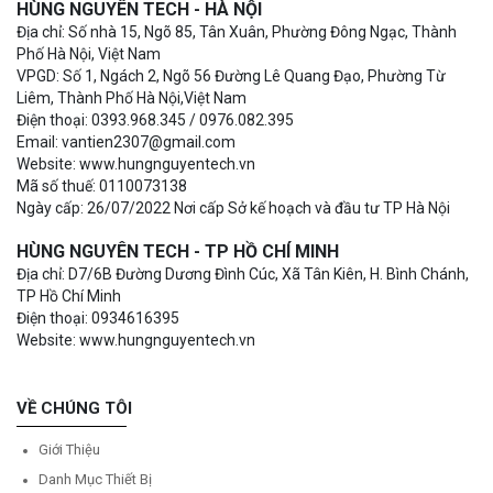
HÙNG NGUYÊN TECH - HÀ NỘI
Địa chỉ: Số nhà 15, Ngõ 85, Tân Xuân, Phường Đông Ngạc, Thành
Phố Hà Nội, Việt Nam
VPGD: Số 1, Ngách 2, Ngõ 56 Đường Lê Quang Đạo, Phường Từ
Liêm, Thành Phố Hà Nội,Việt Nam
Điện thoại: 0393.968.345 / 0976.082.395
Email: vantien2307@gmail.com
Website: www.hungnguyentech.vn
Mã số thuế: 0110073138
Ngày cấp: 26/07/2022 Nơi cấp Sở kế hoạch và đầu tư TP Hà Nội
HÙNG NGUYÊN TECH - TP HỒ CHÍ MINH
Địa chỉ: D7/6B Đường Dương Đình Cúc, Xã Tân Kiên, H. Bình Chánh,
TP Hồ Chí Minh
Điện thoại: 0934616395
Website: www.hungnguyentech.vn
VỀ CHÚNG TÔI
Giới Thiệu
Danh Mục Thiết Bị