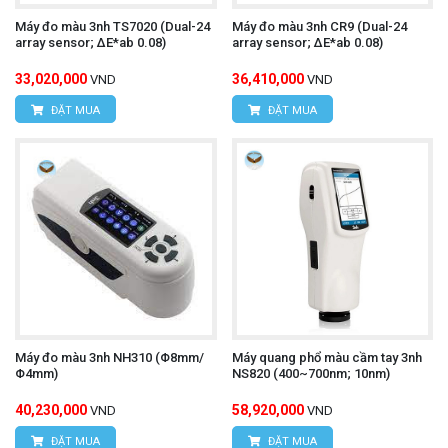
Máy đo màu 3nh TS7020 (Dual-24
Máy đo màu 3nh CR9 (Dual-24
array sensor; ΔE*ab 0.08)
array sensor; ΔE*ab 0.08)
33,020,000
36,410,000
VND
VND
ĐẶT MUA
ĐẶT MUA
Máy đo màu 3nh NH310 (Φ8mm/
Máy quang phổ màu cầm tay 3nh
Φ4mm)
NS820 (400~700nm; 10nm)
40,230,000
58,920,000
VND
VND
ĐẶT MUA
ĐẶT MUA