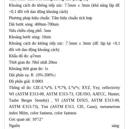
Khoảng cách đo không tiếp xúc: 7.5mm ± 3mm (khả năng lặp dE
<0,1 đối với dao động khoảng cách)
Phương pháp hiệu chuẩn: Tấm hiệu chuẩn tích hợp
Dải bước sóng: 400nm-700nm
Nửa chiều rộng phổ: 5nm
Khoảng bước sóng: 10nm
Khoảng cách đo không tiếp xúc: 7.5mm ± 3mm (dE lặp lại <0,1
đối với dao động khoảng cách)
Khẩu độ đo: φ7mm
Thời gian đo: Nhỏ nhất 20ms
Khoảng thời gian đo: 1s
Dải phản xạ: R（0%-200%）
Độ phân giải: 0.0001
Thông số đo: CIE-L*a*b, L*C*h, L*u*v, XYZ, Yxy, reflectivity
WI (ASTM E313-00, ASTM E313-73, CIE/ISO, AATCC, Hunter,
Taube Berger Stensby) , YI (ASTM D1925, ASTM E313-00,
ASTM E313-73), Tint (ASTM E313, CIE, Ganz), metamerism
index Milm, color fastness, color fastness
Góc quan sát: 10°/2°
Nguồn sáng: