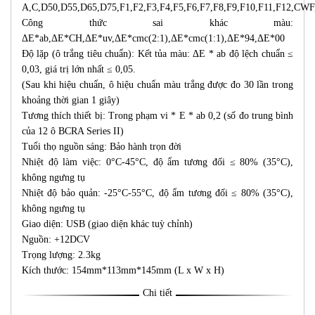
A,C,D50,D55,D65,D75,F1,F2,F3,F4,F5,F6,F7,F8,F9,F10,F11,F12,C
Công thức sai khác màu:
ΔE*ab,ΔE*CH,ΔE*uv,ΔE*cmc(2:1),ΔE*cmc(1:1),ΔE*94,ΔE*00
Độ lặp (ô trắng tiêu chuẩn): Kết tủa màu: ΔE * ab độ lệch chuẩn ≤
0,03, giá trị lớn nhất ≤ 0,05.
(Sau khi hiệu chuẩn, ô hiệu chuẩn màu trắng được đo 30 lần trong
khoảng thời gian 1 giây)
Tương thích thiết bị: Trong phạm vi * E * ab 0,2 (số đo trung bình
của 12 ô BCRA Series II)
Tuổi thọ nguồn sáng: Bảo hành trọn đời
Nhiệt độ làm việc: 0°C-45°C, độ ẩm tương đối ≤ 80% (35°C),
không ngưng tụ
Nhiệt độ bảo quản: -25°C-55°C, độ ẩm tương đối ≤ 80% (35°C),
không ngưng tụ
Giao diện: USB (giao diện khác tuỳ chỉnh)
Nguồn: +12DCV
Trọng lượng: 2.3kg
Kích thước: 154mm*113mm*145mm (L x W x H)
Chi tiết