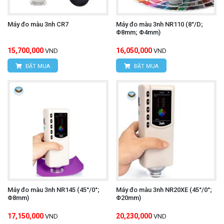
Máy đo màu 3nh CR7
Máy đo màu 3nh NR110 (8°/D;
Φ8mm; Φ4mm)
15,700,000
16,050,000
VND
VND
ĐẶT MUA
ĐẶT MUA
Máy đo màu 3nh NR145 (45°/0°;
Máy đo màu 3nh NR20XE (45°/0°;
Φ8mm)
Φ20mm)
17,150,000
20,230,000
VND
VND