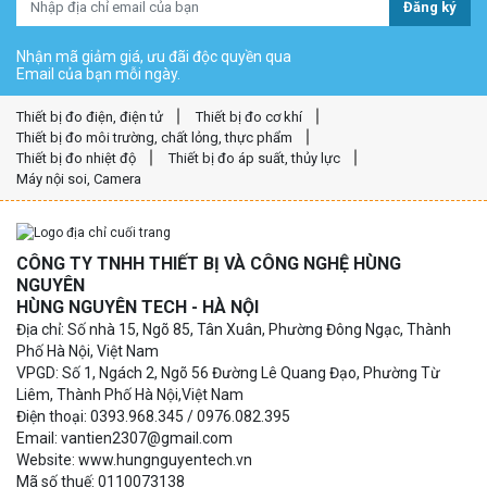
Đăng ký
Nhận mã giảm giá, ưu đãi độc quyền qua
Email của bạn mỗi ngày.
Thiết bị đo điện, điện tử
Thiết bị đo cơ khí
Thiết bị đo môi trường, chất lỏng, thực phẩm
Thiết bị đo nhiệt độ
Thiết bị đo áp suất, thủy lực
Máy nội soi, Camera
CÔNG TY TNHH THIẾT BỊ VÀ CÔNG NGHỆ HÙNG
NGUYÊN
HÙNG NGUYÊN TECH - HÀ NỘI
Địa chỉ: Số nhà 15, Ngõ 85, Tân Xuân, Phường Đông Ngạc, Thành
Phố Hà Nội, Việt Nam
VPGD: Số 1, Ngách 2, Ngõ 56 Đường Lê Quang Đạo, Phường Từ
Liêm, Thành Phố Hà Nội,Việt Nam
Điện thoại: 0393.968.345 / 0976.082.395
Email: vantien2307@gmail.com
Website: www.hungnguyentech.vn
Mã số thuế: 0110073138