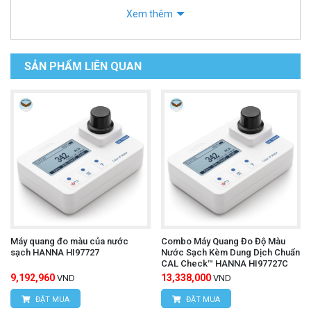
Xem thêm
SẢN PHẨM LIÊN QUAN
Máy quang đo màu của nước
Combo Máy Quang Đo Độ Màu
sạch HANNA HI97727
Nước Sạch Kèm Dung Dịch Chuẩn
CAL Check™ HANNA HI97727C
9,192,960
13,338,000
VND
VND
ĐẶT MUA
ĐẶT MUA