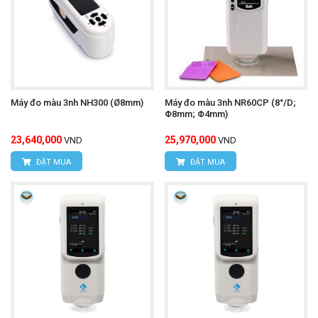
Máy đo màu 3nh NH300 (Ø8mm)
Máy đo màu 3nh NR60CP (8°/D;
Φ8mm; Φ4mm)
23,640,000
25,970,000
VND
VND
ĐẶT MUA
ĐẶT MUA