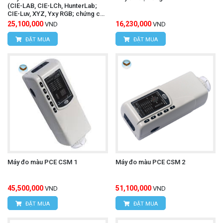
(CIE-LAB, CIE-LCh, HunterLab;
CIE-Luv, XYZ, Yxy RGB; chứng chỉ
ISO)
25,100,000
16,230,000
VND
VND
ĐẶT MUA
ĐẶT MUA
Máy đo màu PCE CSM 1
Máy đo màu PCE CSM 2
45,500,000
51,100,000
VND
VND
ĐẶT MUA
ĐẶT MUA