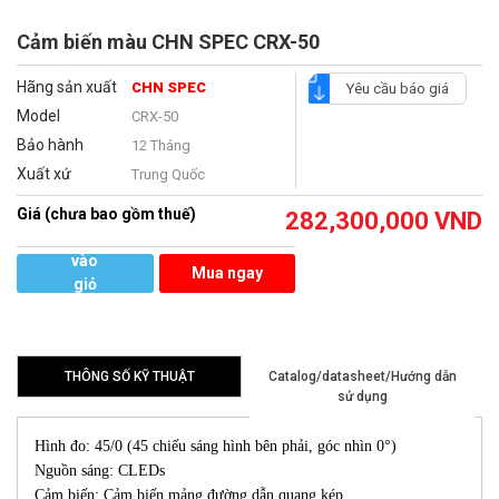
Cảm biến màu CHN SPEC CRX-50
Hãng sản xuất
CHN SPEC
Yêu cầu báo giá
Model
CRX-50
Bảo hành
12 Tháng
Xuất xứ
Trung Quốc
Giá (chưa bao gồm thuế)
282,300,000
VND
Thêm
vào
Mua ngay
giỏ
hàng
THÔNG SỐ KỸ THUẬT
Catalog/datasheet/Hướng dẫn
sử dụng
Hình đo: 45/0 (45 chiếu sáng hình bên phải, góc nhìn 0°)
Nguồn sáng: CLEDs
Cảm biến: Cảm biến mảng đường dẫn quang kép