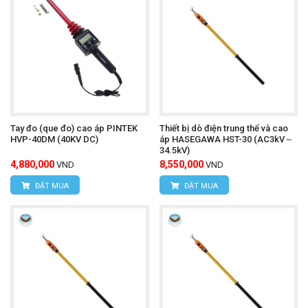
Tay đo (que đo) cao áp PINTEK
Thiết bị dò điện trung thế và cao
HVP-40DM (40KV DC)
áp HASEGAWA HST-30 (AC3kV～
34.5kV)
4,880,000
8,550,000
VND
VND
ĐẶT MUA
ĐẶT MUA