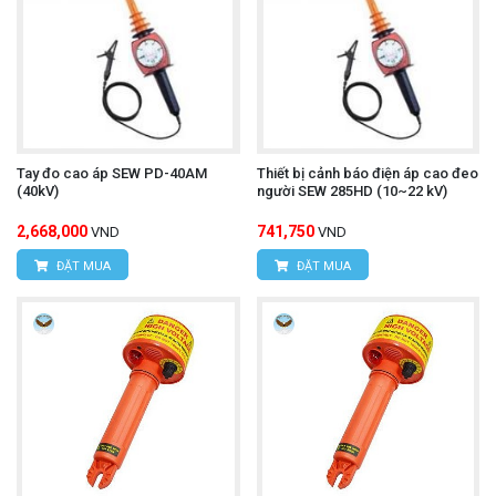
Tay đo cao áp SEW PD-40AM
Thiết bị cảnh báo điện áp cao đeo
(40kV)
người SEW 285HD (10~22 kV)
2,668,000
741,750
VND
VND
ĐẶT MUA
ĐẶT MUA