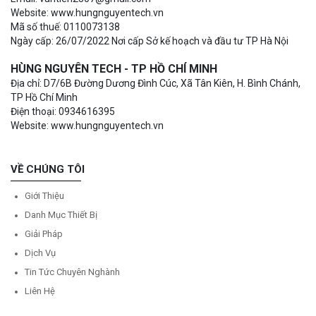
Website: www.hungnguyentech.vn
Mã số thuế: 0110073138
Ngày cấp: 26/07/2022 Nơi cấp Sở kế hoạch và đầu tư TP Hà Nội
HÙNG NGUYÊN TECH - TP HỒ CHÍ MINH
Địa chỉ: D7/6B Đường Dương Đình Cúc, Xã Tân Kiên, H. Bình Chánh,
TP Hồ Chí Minh
Điện thoại: 0934616395
Website: www.hungnguyentech.vn
VỀ CHÚNG TÔI
Giới Thiệu
Danh Mục Thiết Bị
Giải Pháp
Dịch Vụ
Tin Tức Chuyên Nghành
Liên Hệ