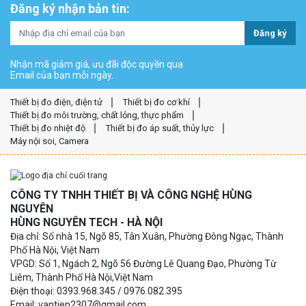
Đăng ký nhận bản tin:
Đăng ký
Nhận mã giảm giá, ưu đãi độc quyền qua
Email của bạn mỗi ngày.
Thiết bị đo điện, điện tử
Thiết bị đo cơ khí
Thiết bị đo môi trường, chất lỏng, thực phẩm
Thiết bị đo nhiệt độ
Thiết bị đo áp suất, thủy lực
Máy nội soi, Camera
CÔNG TY TNHH THIẾT BỊ VÀ CÔNG NGHỆ HÙNG
NGUYÊN
HÙNG NGUYÊN TECH - HÀ NỘI
Địa chỉ: Số nhà 15, Ngõ 85, Tân Xuân, Phường Đông Ngạc, Thành
Phố Hà Nội, Việt Nam
VPGD: Số 1, Ngách 2, Ngõ 56 Đường Lê Quang Đạo, Phường Từ
Liêm, Thành Phố Hà Nội,Việt Nam
Điện thoại: 0393.968.345 / 0976.082.395
Email: vantien2307@gmail.com