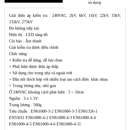
sử dụng
Giải điện áp kiểm tra : 240VAC, 2kV, 6kV, 11kV, 22kV, 33kV,
132kV, 275kV
Đo không tiếp xúc
Hiện thị : LED sáng đỏ
Còi báo : Âm thanh
Giải kiểm tra được điều chỉnh
Chức năng :
+ Kiểm tra dễ dàng, dễ lựa chọn
+ Phát hiện được điện áp thấp
+ Sử dụng cho trong nhà và ngoài trời
+ Đầu nối thích hợp với nhiều loại sào cách điện khác nhau
+ Trọng lượng nhẹ, nhỏ gọn
Ở 240VAC khoảng cách phát hiện : 5 ~ 10cm
Nguồn : 3 x 1.5V
Trọng lượng : 560g
Tiêu chuẩn : EN61000-3-2 EN61000-3-3 EN61326-1
EN55011 EN61000-4-2 EN61000-4-3 EN61000-4-4
EN61000-4-5 EN61000-4-6 EN61000-4-11