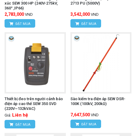
xúc SEW 300 HP (240V-275kV,
2713 PU (5000V)
360° ,IP66)
2,783,000
3,542,000
VND
VND
ĐẶT MUA
ĐẶT MUA
Thiết bị đeo trên người cảnh báo
Sào kiểm tra điện áp SEW DSR-
điện áp cao thế SEW 350 SVD
100K (100kV, 200kΩ)
(220V~132kVAC)
Liên hệ
7,647,500
VND
Giá:
ĐẶT MUA
ĐẶT MUA