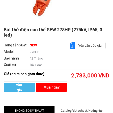
Bút thử điện cao thế SEW 278HP (275kV, IP65, 3
led)
Hãng sản xuất
SEW
Yêu cầu báo giá
Model
278HP
Bảo hành
12 Tháng
Xuất xứ
Đài Loan
Giá (chưa bao gồm thuế)
2,783,000
VND
Thêm
vào
Mua ngay
giỏ
hàng
THÔNG SỐ KỸ THUẬT
Catalog/datasheet/Hướng dẫn