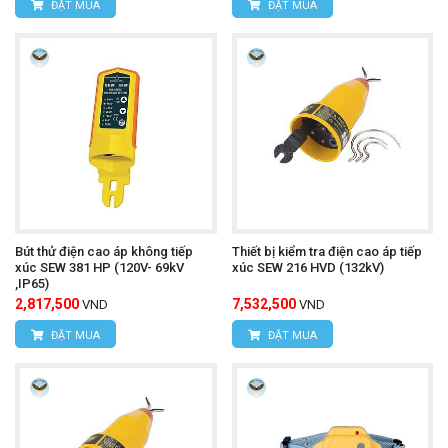
ĐẶT MUA
ĐẶT MUA
Bút thử điện cao áp không tiếp
Thiết bị kiểm tra điện cao áp tiếp
xúc SEW 381 HP (120V- 69kV
xúc SEW 216 HVD (132kV)
,IP65)
2,817,500
7,532,500
VND
VND
ĐẶT MUA
ĐẶT MUA