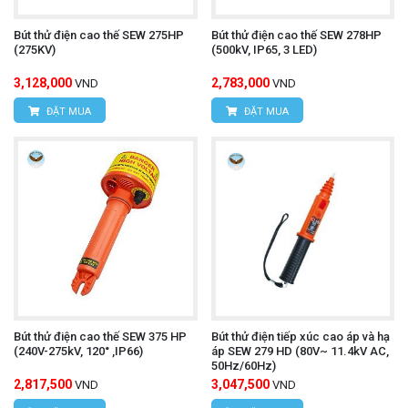
Bút thử điện cao thế SEW 275HP
Bút thử điện cao thế SEW 278HP
(275KV)
(500kV, IP65, 3 LED)
3,128,000
2,783,000
VND
VND
ĐẶT MUA
ĐẶT MUA
Bút thử điện cao thế SEW 375 HP
Bút thử điện tiếp xúc cao áp và hạ
(240V-275kV, 120° ,IP66)
áp SEW 279 HD (80V~ 11.4kV AC,
50Hz/60Hz)
2,817,500
3,047,500
VND
VND