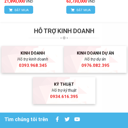
21,890,000
63,730,000
VND
VND
ĐẶT MUA
ĐẶT MUA
HỖ TRỢ KINH DOANH
KINH DOANH
KINH DOANH DỰ ÁN
Hỗ trợ kinh doanh
Hỗ trợ dự án
0393.968.345
0976.082.395
KỸ THUẬT
Hỗ trợ kỹ thuật
0934.616.395
Tìm chúng tôi trên