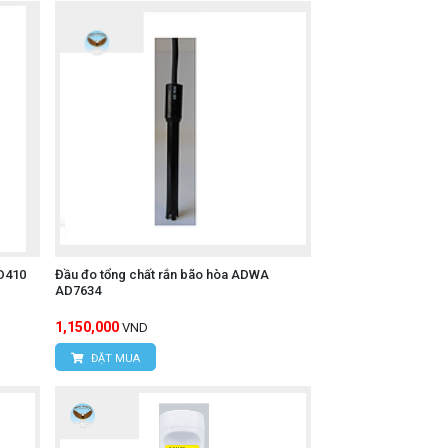
D410
Đầu đo tổng chất rắn bão hòa ADWA
AD7634
1,150,000
VND
ĐẶT MUA