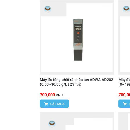
Máy đo tổng chất rắn hòa tan ADWA AD202
Máy đo
(0.00~10.00 g/l, ±2% f.s)
(0~199
700,000
700,0
VND
ĐẶT MUA