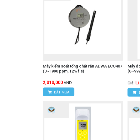
Máy kiểm soát tổng chất rắn ADWA ECO407
Máy đo
(0~1990 ppm, ±2% f.s)
(0~99
2,010,000
L
VND
Giá:
ĐẶT MUA