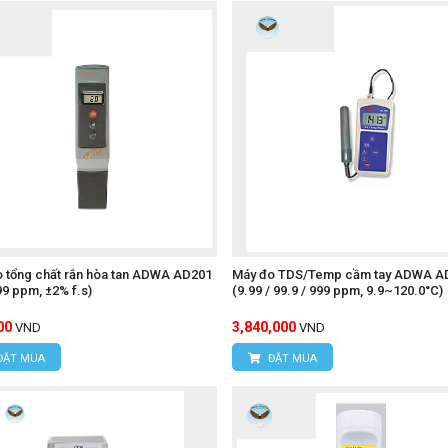
 tổng chất rắn hòa tan ADWA AD201
Máy đo TDS/Temp cầm tay ADWA A
9 ppm, ±2% f.s)
(9.99 / 99.9 / 999 ppm, 9.9~120.0°C)
00
3,840,000
VND
VND
ĐẶT MUA
ĐẶT MUA