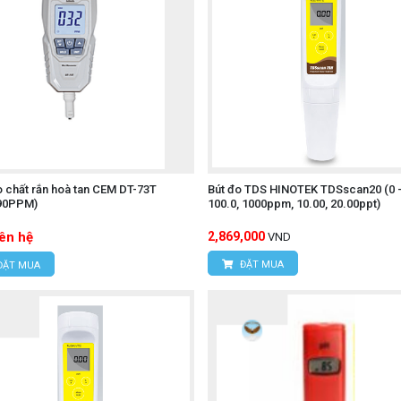
 chất rắn hoà tan CEM DT-73T
Bút đo TDS HINOTEK TDSscan20 (0 -
90PPM)
100.0, 1000ppm, 10.00, 20.00ppt)
iên hệ
2,869,000
VND
ĐẶT MUA
ĐẶT MUA