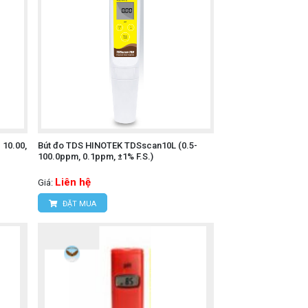
 10.00,
Bút đo TDS HINOTEK TDSscan10L (0.5-
100.0ppm, 0.1ppm, ±1% F.S.)
Liên hệ
Giá:
ĐẶT MUA