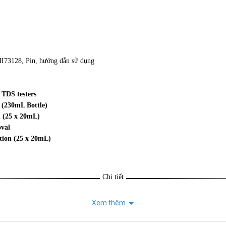
I73128, Pin, hướng dẫn sử dụng
 TDS testers
 (230mL Bottle)
 (25 x 20mL)
oval
tion (25 x 20mL)
Chi tiết
Xem thêm