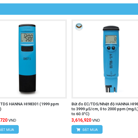
o TDS HANNA HI98301 (1999 ppm
Bút đo EC/TDS/Nhiệt độ HANNA HI98
)
to 3999 µS/cm, 0 to 2000 ppm (mg/L)
to 60.0°C)
,720
3,616,920
VND
VND
ĐẶT MUA
ĐẶT MUA