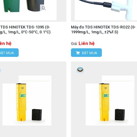
o TDS HINOTEK TDS-1395 (0-
Máy đo TDS HINOTEK TDS-RO22 (0-
/L, 1mg/L, 0°C-50°C, 0.1°C)
1999mg/L, 1mg/L, ±2%F.S)
iên hệ
Liên hệ
Giá:
ĐẶT MUA
ĐẶT MUA