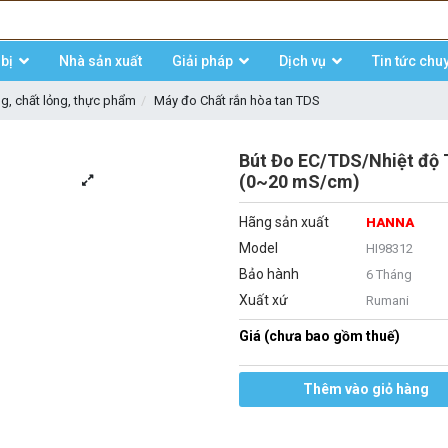
bị
Nhà sản xuất
Giải pháp
Dịch vụ
Tin tức chu
ng, chất lỏng, thực phẩm
Máy đo Chất rắn hòa tan TDS
Bút Đo EC/TDS/Nhiệt độ
(0~20 mS/cm)
Hãng sản xuất
HANNA
Model
HI98312
Bảo hành
6 Tháng
Xuất xứ
Rumani
Giá (chưa bao gồm thuế)
Thêm vào giỏ hàng