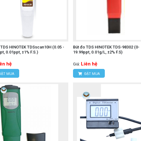
o TDS HINOTEK TDSscan10H (0.05 -
Bút đo TDS HINOTEK TDS-98302 (0-
pt, 0.01ppt, ±1% F.S.)
19.99ppt, 0.01g/L, ±2% F.S)
iên hệ
Liên hệ
Giá:
ĐẶT MUA
ĐẶT MUA