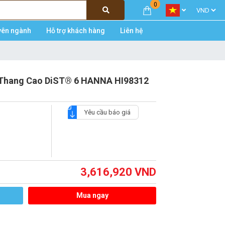
0
yên ngành
Hỗ trợ khách hàng
Liên hệ
 Thang Cao DiST® 6 HANNA HI98312
Yêu cầu báo giá
3,616,920
VND
Mua ngay