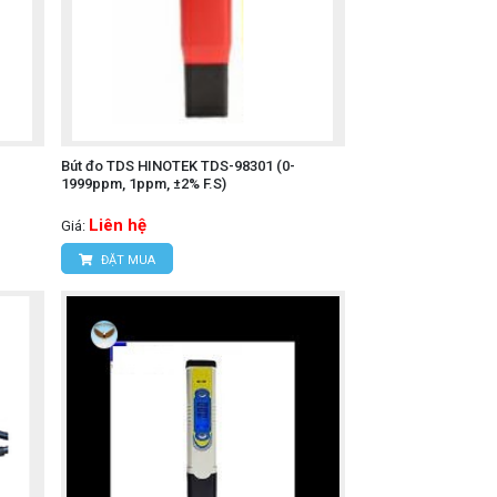
Bút đo TDS HINOTEK TDS-98301 (0-
1999ppm, 1ppm, ±2% F.S)
Liên hệ
Giá:
ĐẶT MUA