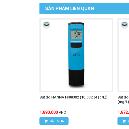
SẢN PHẨM LIÊN QUAN
Bút đo HANNA HI98302 (10.00 ppt (g/L))
Bút đ
(mg/L)
1,890,000
1,872
VND
ĐẶT MUA