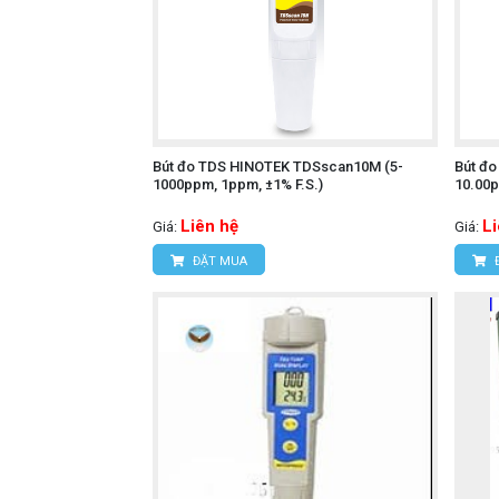
Bút đo TDS HINOTEK TDSscan10M (5-
Bút đ
1000ppm, 1ppm, ±1% F.S.)
10.00p
Liên hệ
L
Giá:
Giá:
ĐẶT MUA