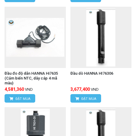
Đầu đo độ dẫn HANNA Hi7635
Đầu dò HANNA HI76306
(Cảm biến NTC, dây cáp 4 mã
màu)
4,581,360
3,677,400
VND
VND
ĐẶT MUA
ĐẶT MUA