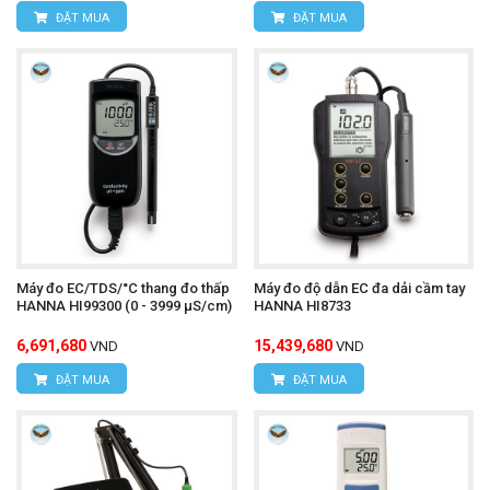
ĐẶT MUA
ĐẶT MUA
Máy đo EC/TDS/°C thang đo thấp
Máy đo độ dẫn EC đa dải cầm tay
HANNA HI99300 (0 - 3999 μS/cm)
HANNA HI8733
6,691,680
15,439,680
VND
VND
ĐẶT MUA
ĐẶT MUA