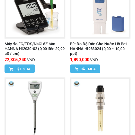
Máy đo EC/TDS/NaCl để bàn
Bút Đo Độ Dẫn Cho Nước Hồ Bơi
HANNA HI2030-02 (0,00 đến 29,99
HANNA HI983024 (0,00 ~ 10,00
uS / cm)
ppt)
22,305,240
1,890,000
VND
VND
ĐẶT MUA
ĐẶT MUA