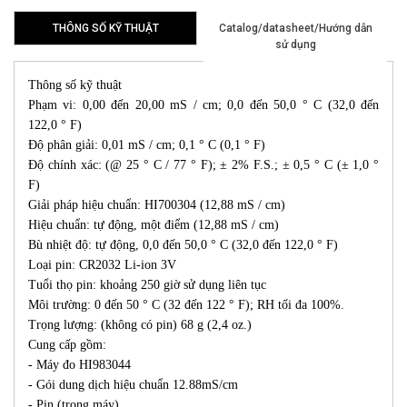
THÔNG SỐ KỸ THUẬT
Catalog/datasheet/Hướng dẫn
sử dụng
Thông số kỹ thuật
Phạm vi: 0,00 đến 20,00 mS / cm; 0,0 đến 50,0 ° C (32,0 đến
122,0 ° F)
Độ phân giải: 0,01 mS / cm; 0,1 ° C (0,1 ° F)
Độ chính xác: (@ 25 ° C / 77 ° F); ± 2% F.S.; ± 0,5 ° C (± 1,0 °
F)
Giải pháp hiệu chuẩn: HI700304 (12,88 mS / cm)
Hiệu chuẩn: tự động, một điểm (12,88 mS / cm)
Bù nhiệt độ: tự động, 0,0 đến 50,0 ° C (32,0 đến 122,0 ° F)
Loại pin: CR2032 Li-ion 3V
Tuổi thọ pin: khoảng 250 giờ sử dụng liên tục
Môi trường: 0 đến 50 ° C (32 đến 122 ° F); RH tối đa 100%.
Trọng lượng: (không có pin) 68 g (2,4 oz.)
Cung cấp gồm:
- Máy đo HI983044
- Gói dung dịch hiệu chuẩn 12.88mS/cm
- Pin (trong máy)