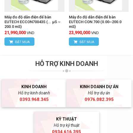
Máy đo độ dẫn điện để bàn
Máy đo độ dẫn điện để bàn
EUTECH ECCON70043S (... μS ~
EUTECH CON 700 (0.00~200.0
200.0 mS)
mS)
21,990,000
23,990,000
VND
VND
ĐẶT MUA
ĐẶT MUA
HỖ TRỢ KINH DOANH
KINH DOANH
KINH DOANH DỰ ÁN
Hỗ trợ kinh doanh
Hỗ trợ dự án
0393.968.345
0976.082.395
KỸ THUẬT
Hỗ trợ kỹ thuật
0934.616.395