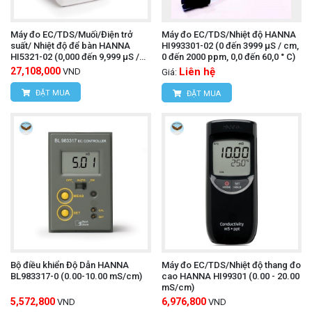
Máy đo EC/TDS/Muối/Điện trở
Máy đo EC/TDS/Nhiệt độ HANNA
suất/ Nhiệt độ để bàn HANNA
HI993301-02 (0 đến 3999 µS / cm,
HI5321-02 (0,000 đến 9,999 μS /
0 đến 2000 ppm, 0,0 đến 60,0 ° C)
cm, 0,000 đến 9,999 ppm, 1,0 đến
27,108,000
Liên hệ
VND
Giá:
99,9 Ω • cm)
ĐẶT MUA
ĐẶT MUA
Bộ điều khiển Độ Dẫn HANNA
Máy đo EC/TDS/Nhiệt độ thang đo
BL983317-0 (0.00-10.00 mS/cm)
cao HANNA HI99301 (0.00 - 20.00
mS/cm)
5,572,800
6,976,800
VND
VND