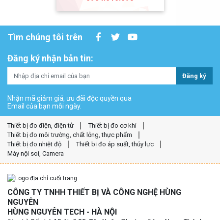
Tìm chúng tôi trên
Đăng ký nhận bản tin:
Đăng ký
Nhận mã giảm giá, ưu đãi độc quyền qua
Email của bạn mỗi ngày.
Thiết bị đo điện, điện tử
Thiết bị đo cơ khí
Thiết bị đo môi trường, chất lỏng, thực phẩm
Thiết bị đo nhiệt độ
Thiết bị đo áp suất, thủy lực
Máy nội soi, Camera
CÔNG TY TNHH THIẾT BỊ VÀ CÔNG NGHỆ HÙNG
NGUYÊN
HÙNG NGUYÊN TECH - HÀ NỘI