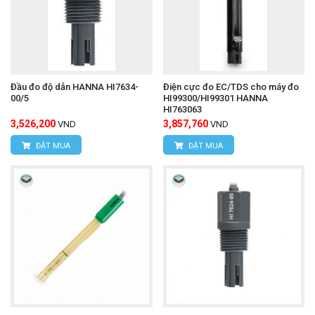
Đầu đo độ dẫn HANNA HI7634-
Điện cực đo EC/TDS cho máy đo
00/5
HI99300/HI99301 HANNA
HI763063
3,526,200
3,857,760
VND
VND
ĐẶT MUA
ĐẶT MUA