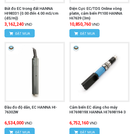
Bút đo EC trong đất HANNA
Điện Cực EC/TDS Online vòng
HI98331 (0.00 đến 4.00 mS/cm
platin, cảm biến Pt100 HANNA
(dS/m))
Hi7639 (3m)
3,162,240
10,850,760
VND
VND
ĐẶT MUA
ĐẶT MUA
Đầu đo độ dẫn, EC HANNA HI-
Cảm biến EC dùng cho máy
76302W
HI769819X HANNA HI7698194-3
6,534,000
6,752,160
VND
VND
ĐẶT MUA
ĐẶT MUA