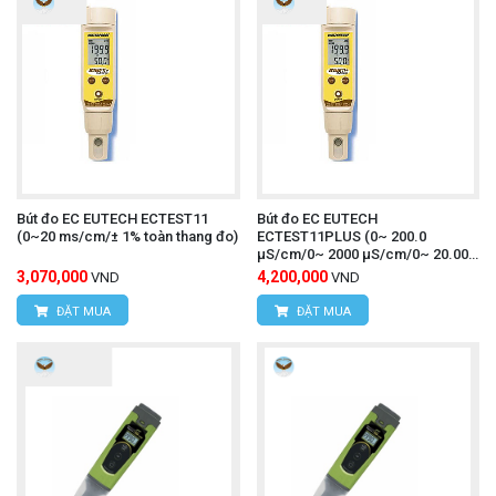
Bút đo EC EUTECH ECTEST11
Bút đo EC EUTECH
(0~20 ms/cm/± 1% toàn thang đo)
ECTEST11PLUS (0~ 200.0
µS/cm/0~ 2000 µS/cm/0~ 20.00
mS/cm)
3,070,000
4,200,000
VND
VND
ĐẶT MUA
ĐẶT MUA