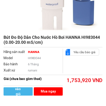
Bút Đo Độ Dẫn Cho Nước Hồ Bơi HANNA HI983044
(0.00-20.00 mS/cm)
Hãng sản xuất
HANNA
Yêu cầu báo giá
Model
HI983044
Bảo hành
6 Tháng
Xuất xứ
rumani
Giá (chưa bao gồm thuế)
1,753,920
VND
Thêm
vào
Mua ngay
giỏ
hàng