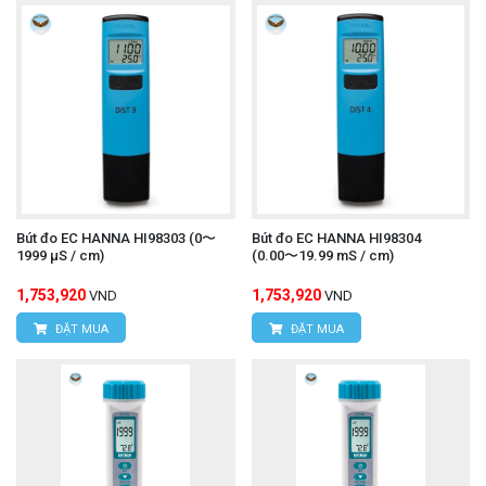
Bút đo EC HANNA HI98303 (0〜
Bút đo EC HANNA HI98304
1999 µS / cm)
(0.00〜19.99 mS / cm)
1,753,920
1,753,920
VND
VND
ĐẶT MUA
ĐẶT MUA