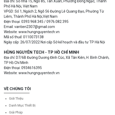
Địa chỉ: Số nhà 15, Ngõ 85, Tân Xuân, Phường Đông Ngạc, Thành
Phố Hà Nội, Việt Nam
VPGD: Số 1, Ngách 2, Ngõ 56 Đường Lê Quang Đạo, Phường Từ
Liêm, Thành Phố Hà Nội,Việt Nam
Điện thoại: 0393.968.345 / 0976.082.395
Email: vantien2307@gmail.com
Website: www.hungnguyentech.vn
Mã số thuế: 0110073138
Ngày cấp: 26/07/2022 Nơi cấp Sở kế hoạch và đầu tư TP Hà Nội
HÙNG NGUYÊN TECH - TP HỒ CHÍ MINH
Địa chỉ: D7/6B Đường Dương Đình Cúc, Xã Tân Kiên, H. Bình Chánh,
TP Hồ Chí Minh
Điện thoại: 0934616395
Website: www.hungnguyentech.vn
VỀ CHÚNG TÔI
Giới Thiệu
Danh Mục Thiết Bị
Giải Pháp