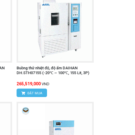
HAN
Buồng thử nhiệt độ, độ ẩm DAIHAN
DH.STH07155 (-20℃ ~ 100℃, 155 Lit, 3P)
265,519,000
VND
ĐẶT MUA