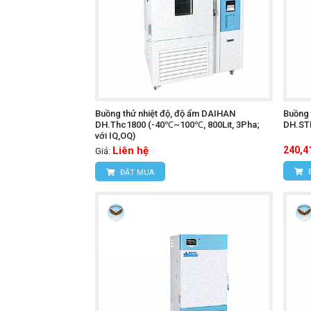
Buồng thử nhiệt độ, độ ẩm DAIHAN
Buồng 
DH.Thc1800 (-40℃~100℃, 800Lit, 3Pha;
DH.STH
với IQ,OQ)
Liên hệ
240,4
Giá:
ĐẶT MUA