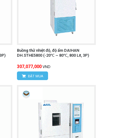
Buồng thử nhiệt độ, độ ẩm DAIHAN
3P)
DH.STHE5800 (-20℃ ~ 80℃, 800 Lit, 3P)
307,077,000
VND
ĐẶT MUA