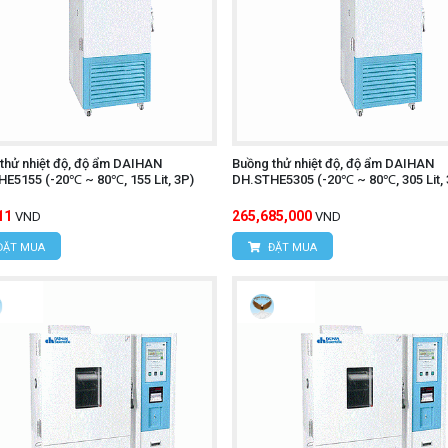
thử nhiệt độ, độ ẩm DAIHAN
Buồng thử nhiệt độ, độ ẩm DAIHAN
E5155 (-20℃ ~ 80℃, 155 Lit, 3P)
DH.STHE5305 (-20℃ ~ 80℃, 305 Lit, 
11
265,685,000
VND
VND
ĐẶT MUA
ĐẶT MUA