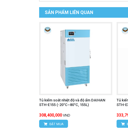
SẢN PHẨM LIÊN QUAN
Tủ kiểm soát nhiệt độ và độ ẩm DAIHAN
Tủ kiể
STH-E155 (-20°C~80°C, 155L)
STH-E3
308,400,000
333,7
VND
ĐẶT MUA