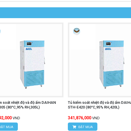
m soát nhiệt độ và độ ẩm DAIHAN
Tủ kiểm soát nhiệt độ và độ ẩm DAI
05 (80°C,95% RH,305L)
STH-E420 (80°C,95% RH,420L)
92,000
341,876,000
VND
VND
ĐẶT MUA
ĐẶT MUA