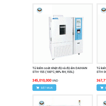
Tủ kiểm soát nhiệt độ và độ ẩm DAIHAN
Tủ kiể
STH-155 (100°C,98% RH,155L)
STH-30
345,010,000
367,7
VND
ĐẶT MUA