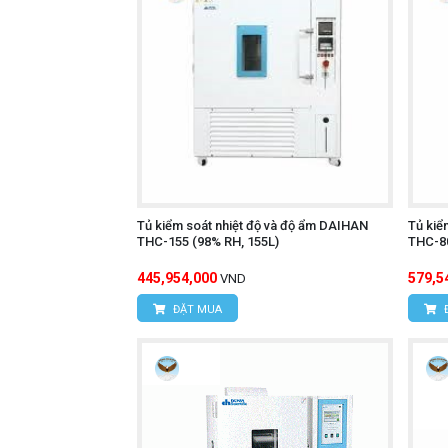
Tủ kiểm soát nhiệt độ và độ ẩm DAIHAN
Tủ kiể
THC-155 (98% RH, 155L)
THC-80
445,954,000
579,5
VND
ĐẶT MUA