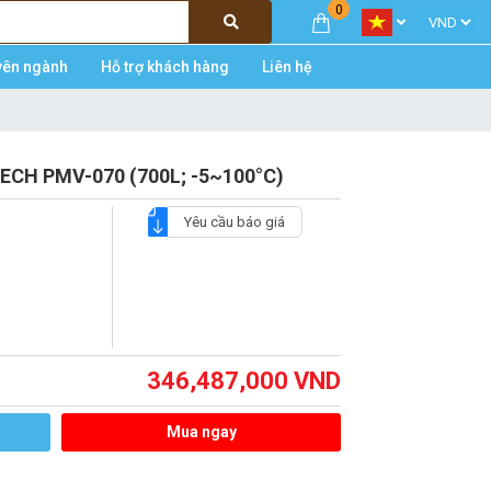
0
yên ngành
Hỗ trợ khách hàng
Liên hệ
TECH PMV-070 (700L; -5~100°C)
Yêu cầu báo giá
346,487,000
VND
Mua ngay