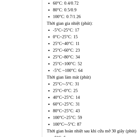
60°C: 0.4/0.72
80°C: 0.5/0.9
100°C: 0.7/1.26
Thời gian gia nhiệt (phút):
-5°C~25°C: 17
0°C~25°C: 15
25°C~40°C: 11
25°C~60°C: 23
25°C~80°C: 34
25°C~100°C: 52
-5°C ~100°C: 64
Thời gian làm mát (phút)
25°C~-5°C: 31
25°C~0°C: 25
40°C~25°C: 14
60°C~25°C: 31
80°C~25°C: 43
100°C~25°C: 59
100°C~-5°C: 87
Thời gian hoàn nhiệt sau khi cửa mở 30 giây (phút) 