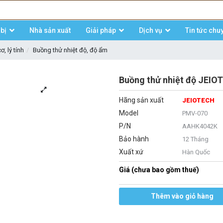
bị
Nhà sản xuất
Giải pháp
Dịch vụ
Tin tức chu
, lý tính
Buồng thử nhiệt độ, độ ẩm
Buồng thử nhiệt độ JEIO
Hãng sản xuất
JEIOTECH
Model
PMV-070
P/N
AAHK4042K
Bảo hành
12 Tháng
Xuất xứ
Hàn Quốc
Giá (chưa bao gồm thuế)
Thêm vào giỏ hàng