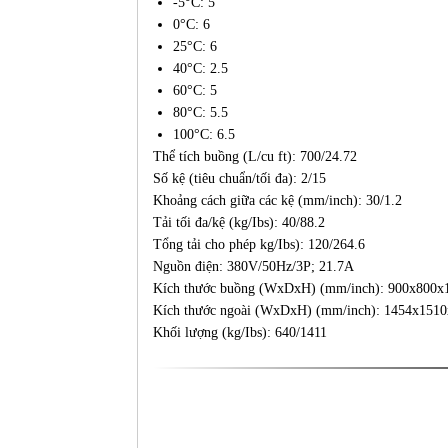
-5°C: 5
0°C: 6
25°C: 6
40°C: 2.5
60°C: 5
80°C: 5.5
100°C: 6.5
Thể tích buồng (L/cu ft): 700/24.72
Số kệ (tiêu chuẩn/tối đa): 2/15
Khoảng cách giữa các kệ (mm/inch): 30/1.2
Tải tối đa/kệ (kg/Ibs): 40/88.2
Tổng tải cho phép kg/Ibs): 120/264.6
Nguồn điện: 380V/50Hz/3P; 21.7A
Kích thước buồng (WxDxH) (mm/inch): 900x800x1
Kích thước ngoài (WxDxH) (mm/inch): 1454x1510
Khối lượng (kg/Ibs): 640/1411