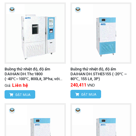
Buồng thử nhiệt độ, độ ẩm
Buồng thử nhiệt độ, độ ẩm
DAIHAN DH.Thc1800
DAIHAN DH.STHE5155 (-20℃ ~
(-40℃~100℃, 800Lit, 3Pha; với
80℃, 155 Lit, 3P)
IQ,OQ)
Liên hệ
240,411
VND
Giá:
ĐẶT MUA
ĐẶT MUA