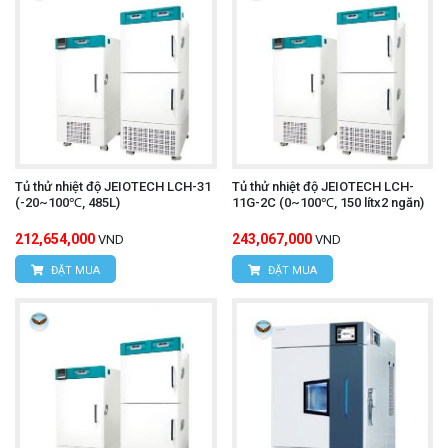
Tủ thử nhiệt độ JEIOTECH LCH-31
Tủ thử nhiệt độ JEIOTECH LCH-
(-20~100℃, 485L)
11G-2C (0~100℃, 150 lítx2 ngăn)
212,654,000
243,067,000
VND
VND
ĐẶT MUA
ĐẶT MUA