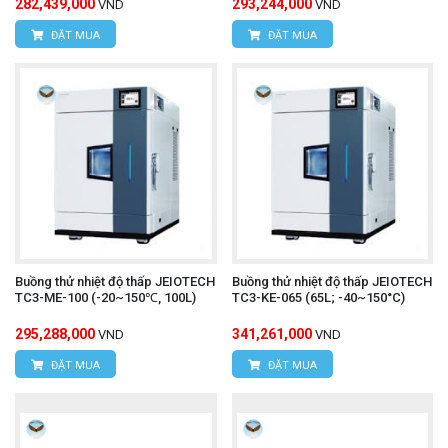
282,439,000
293,244,000
VND
VND
ĐẶT MUA
ĐẶT MUA
Buồng thử nhiệt độ thấp JEIOTECH
Buồng thử nhiệt độ thấp JEIOTECH
TC3-ME-100 (-20~150℃, 100L)
TC3-KE-065 (65L; -40~150°C)
295,288,000
341,261,000
VND
VND
ĐẶT MUA
ĐẶT MUA