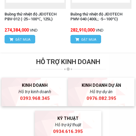
Buồng thử nhiệt độ JEIOTECH
Buồng thử nhiệt độ JEIOTECH
PBV-012 (-25~100℃, 125L)
PMV-040 (400L; -5~100°C)
274,384,000
282,910,000
VND
VND
ĐẶT MUA
ĐẶT MUA
HỖ TRỢ KINH DOANH
KINH DOANH
KINH DOANH DỰ ÁN
Hỗ trợ kinh doanh
Hỗ trợ dự án
0393.968.345
0976.082.395
KỸ THUẬT
Hỗ trợ kỹ thuật
0934.616.395