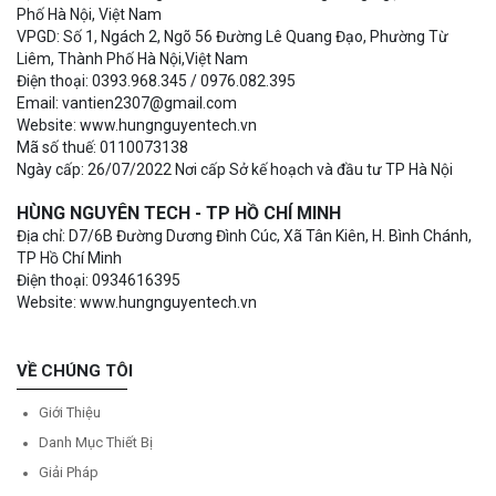
Phố Hà Nội, Việt Nam
VPGD: Số 1, Ngách 2, Ngõ 56 Đường Lê Quang Đạo, Phường Từ
Liêm, Thành Phố Hà Nội,Việt Nam
Điện thoại: 0393.968.345 / 0976.082.395
Email: vantien2307@gmail.com
Website: www.hungnguyentech.vn
Mã số thuế: 0110073138
Ngày cấp: 26/07/2022 Nơi cấp Sở kế hoạch và đầu tư TP Hà Nội
HÙNG NGUYÊN TECH - TP HỒ CHÍ MINH
Địa chỉ: D7/6B Đường Dương Đình Cúc, Xã Tân Kiên, H. Bình Chánh,
TP Hồ Chí Minh
Điện thoại: 0934616395
Website: www.hungnguyentech.vn
VỀ CHÚNG TÔI
Giới Thiệu
Danh Mục Thiết Bị
Giải Pháp