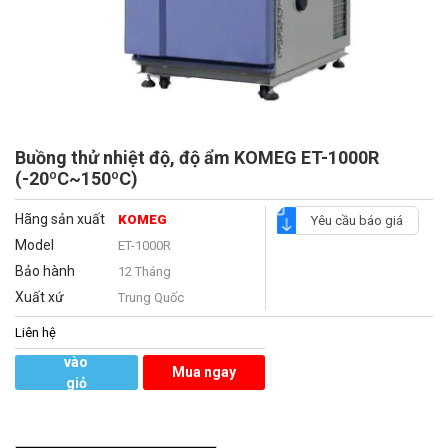
Buồng thử nhiệt độ, độ ẩm KOMEG ET-1000R
(-20ºC~150ºC)
Hãng sản xuất
KOMEG
Yêu cầu báo giá
Model
ET-1000R
Bảo hành
12 Tháng
Xuất xứ
Trung Quốc
Liên hệ
Thêm
vào
Mua ngay
giỏ
hàng