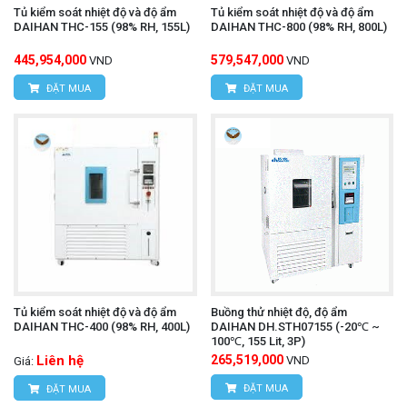
Tủ kiểm soát nhiệt độ và độ ẩm
Tủ kiểm soát nhiệt độ và độ ẩm
DAIHAN THC-155 (98% RH, 155L)
DAIHAN THC-800 (98% RH, 800L)
445,954,000
579,547,000
VND
VND
ĐẶT MUA
ĐẶT MUA
Tủ kiểm soát nhiệt độ và độ ẩm
Buồng thử nhiệt độ, độ ẩm
DAIHAN THC-400 (98% RH, 400L)
DAIHAN DH.STH07155 (-20℃ ~
100℃, 155 Lit, 3P)
Liên hệ
265,519,000
VND
Giá:
ĐẶT MUA
ĐẶT MUA