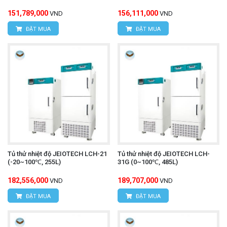
151,789,000
156,111,000
VND
VND
ĐẶT MUA
ĐẶT MUA
Tủ thử nhiệt độ JEIOTECH LCH-21
Tủ thử nhiệt độ JEIOTECH LCH-
(-20~100℃, 255L)
31G (0~100℃, 485L)
182,556,000
189,707,000
VND
VND
ĐẶT MUA
ĐẶT MUA