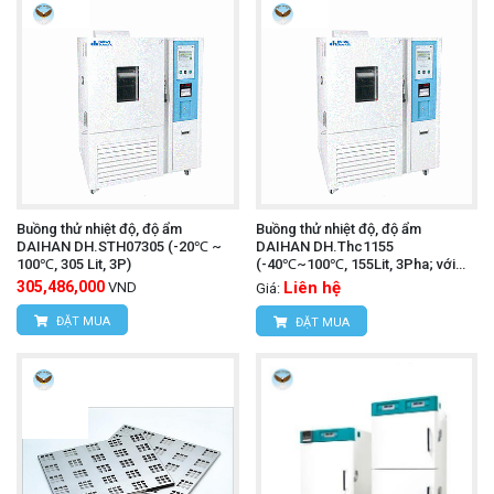
Buồng thử nhiệt độ, độ ẩm
Buồng thử nhiệt độ, độ ẩm
DAIHAN DH.STH07305 (-20℃ ~
DAIHAN DH.Thc1155
100℃, 305 Lit, 3P)
(-40℃~100℃, 155Lit, 3Pha; với
IQ,OQ)
305,486,000
Liên hệ
VND
Giá:
ĐẶT MUA
ĐẶT MUA