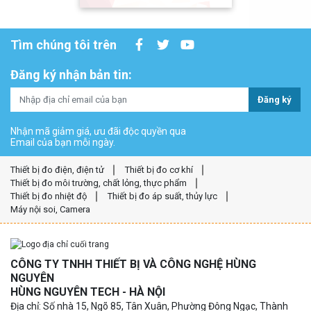
Tìm chúng tôi trên
Đăng ký nhận bản tin:
Đăng ký
Nhận mã giảm giá, ưu đãi độc quyền qua
Email của bạn mỗi ngày.
Thiết bị đo điện, điện tử
Thiết bị đo cơ khí
Thiết bị đo môi trường, chất lỏng, thực phẩm
Thiết bị đo nhiệt độ
Thiết bị đo áp suất, thủy lực
Máy nội soi, Camera
CÔNG TY TNHH THIẾT BỊ VÀ CÔNG NGHỆ HÙNG
NGUYÊN
HÙNG NGUYÊN TECH - HÀ NỘI
Địa chỉ: Số nhà 15, Ngõ 85, Tân Xuân, Phường Đông Ngạc, Thành