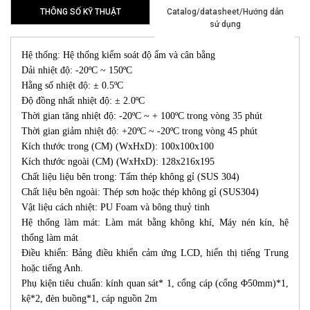
THÔNG SỐ KỸ THUẬT
Catalog/datasheet/Hướng dẫn
sử dụng
Hệ thống: Hệ thống kiểm soát độ ẩm và cân bằng
Dải nhiệt độ: -20ºC ~ 150ºC
Hằng số nhiệt độ: ± 0.5ºC
Độ đồng nhất nhiệt độ: ± 2.0ºC
Thời gian tăng nhiệt độ: -20ºC ~ + 100ºC trong vòng 35 phút
Thời gian giảm nhiệt độ: +20ºC ~ -20ºC trong vòng 45 phút
Kích thước trong (CM) (WxHxD): 100x100x100
Kích thước ngoài (CM) (WxHxD): 128x216x195
Chất liệu liệu bên trong: Tấm thép không gỉ (SUS 304)
Chất liệu bên ngoài: Thép sơn hoặc thép không gỉ (SUS304)
Vật liệu cách nhiệt: PU Foam và bông thuỷ tinh
Hệ thống làm mát: Làm mát bằng không khí, Máy nén kín, hệ
thống làm mát
Điều khiển: Bảng điều khiển cảm ứng LCD, hiển thị tiếng Trung
hoặc tiếng Anh.
Phụ kiện tiêu chuẩn: kính quan sát* 1, cổng cáp (cổng Φ50mm)*1,
kệ*2, đèn buồng*1, cáp nguồn 2m