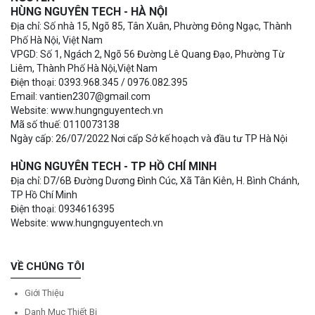
HÙNG NGUYÊN TECH - HÀ NỘI
Địa chỉ: Số nhà 15, Ngõ 85, Tân Xuân, Phường Đông Ngạc, Thành
Phố Hà Nội, Việt Nam
VPGD: Số 1, Ngách 2, Ngõ 56 Đường Lê Quang Đạo, Phường Từ
Liêm, Thành Phố Hà Nội,Việt Nam
Điện thoại: 0393.968.345 / 0976.082.395
Email: vantien2307@gmail.com
Website: www.hungnguyentech.vn
Mã số thuế: 0110073138
Ngày cấp: 26/07/2022 Nơi cấp Sở kế hoạch và đầu tư TP Hà Nội
HÙNG NGUYÊN TECH - TP HỒ CHÍ MINH
Địa chỉ: D7/6B Đường Dương Đình Cúc, Xã Tân Kiên, H. Bình Chánh,
TP Hồ Chí Minh
Điện thoại: 0934616395
Website: www.hungnguyentech.vn
VỀ CHÚNG TÔI
Giới Thiệu
Danh Mục Thiết Bị