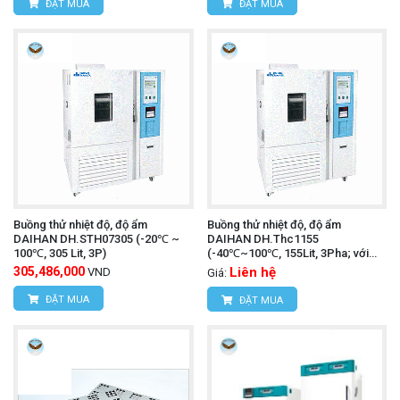
ĐẶT MUA
ĐẶT MUA
Buồng thử nhiệt độ, độ ẩm
Buồng thử nhiệt độ, độ ẩm
DAIHAN DH.STH07305 (-20℃ ~
DAIHAN DH.Thc1155
100℃, 305 Lit, 3P)
(-40℃~100℃, 155Lit, 3Pha; với
IQ,OQ)
305,486,000
Liên hệ
VND
Giá:
ĐẶT MUA
ĐẶT MUA