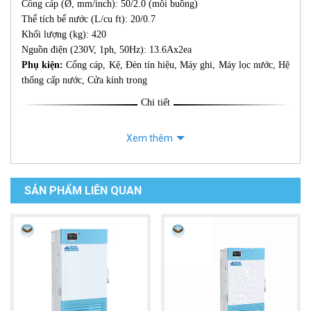
Cổng cáp (Ø, mm/inch): 50/2.0 (mỗi buồng)
Thể tích bể nước (L/cu ft): 20/0.7
Khối lượng (kg): 420
Nguồn điện (230V, 1ph, 50Hz): 13.6Ax2ea
Phụ kiện:
Cổng cáp, Kệ, Đèn tín hiệu, Máy ghi, Máy lọc nước, Hệ
thống cấp nước, Cửa kính trong
Chi tiết
Xem thêm
SẢN PHẨM LIÊN QUAN