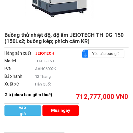
Buồng thử nhiệt độ, độ ẩm JEIOTECH TH-DG-150
(150Lx2; buồng kép; phích cắm KR)
Hãng sản xuất
JEIOTECH
Yêu cầu báo giá
Model
TH-DG-150
P/N
AAHC6002K
Bảo hành
12 Tháng
Xuất xứ
Hàn Quốc
Giá (chưa bao gồm thuế)
712,777,000
VND
Thêm
vào
Mua ngay
giỏ
hàng