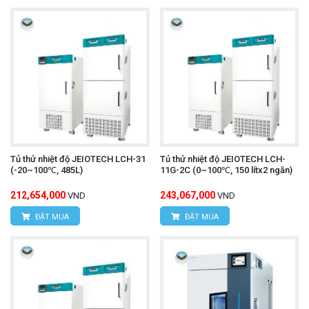
Tủ thử nhiệt độ JEIOTECH LCH-31
Tủ thử nhiệt độ JEIOTECH LCH-
(-20~100℃, 485L)
11G-2C (0~100℃, 150 lítx2 ngăn)
212,654,000
243,067,000
VND
VND
ĐẶT MUA
ĐẶT MUA