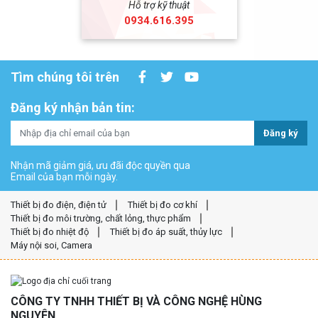
Hỗ trợ kỹ thuật
0934.616.395
Tìm chúng tôi trên
Đăng ký nhận bản tin:
Đăng ký
Nhận mã giảm giá, ưu đãi độc quyền qua
Email của bạn mỗi ngày.
Thiết bị đo điện, điện tử
Thiết bị đo cơ khí
Thiết bị đo môi trường, chất lỏng, thực phẩm
Thiết bị đo nhiệt độ
Thiết bị đo áp suất, thủy lực
Máy nội soi, Camera
CÔNG TY TNHH THIẾT BỊ VÀ CÔNG NGHỆ HÙNG
NGUYÊN