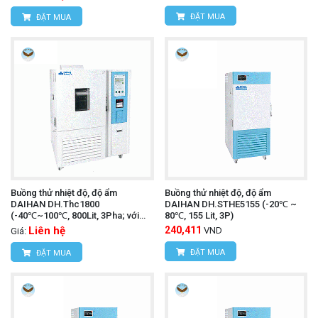
ĐẶT MUA
ĐẶT MUA
Buồng thử nhiệt độ, độ ẩm
Buồng thử nhiệt độ, độ ẩm
DAIHAN DH.Thc1800
DAIHAN DH.STHE5155 (-20℃ ~
(-40℃~100℃, 800Lit, 3Pha; với
80℃, 155 Lit, 3P)
IQ,OQ)
Liên hệ
240,411
VND
Giá:
ĐẶT MUA
ĐẶT MUA