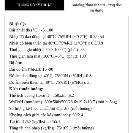
THÔNG SỐ KỸ THUẬT
Catalog/datasheet/Hướng dẫn
sử dụng
Nhiệt độ:
Dải nhiệt độ (°C): -5~100
Nhiệt độ dao động tại 40°C, 75%RH (±°C/°F): 0.3/0.54
Nhiệt độ biến thiên tại 40°C, 75%RH (±°C/°F): 0.5/0.9
Thời gian gia nhiệt (-5°C~100°C) (phút): 85
Thời gian làm mát (100°C~-5°C) (phút): 100
Độ ẩm:
Dải độ ẩm (%RH): 15~90
Độ ẩm dao động tại 40°C, 75%RH (±%RH): 0.8
Độ ẩm biến thiên tại 40°C, 75%RH (±%RH): 3
Kích thước buồng:
Thể tích buồng (L/cu ft): 150x2/5.3x2
WxDxH (mm/inch): 600x500x500/23.6x19.7x19.7 (mỗi buồng)
Số lượng kệ (tiêu chuẩn/tối đa): 2/7 (mỗi buồng)
Khoảng cách giữa các kệ (mm/inch): 60/2.4
Tải tối đa/kệ (kg/Ibs): 25/55.1
Tổng tải cho phép (kg/Ibs): 75/165.3 (mỗi buồng)