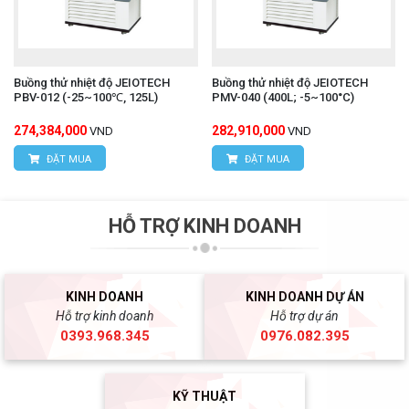
Buồng thử nhiệt độ JEIOTECH
Buồng thử nhiệt độ JEIOTECH
PBV-012 (-25~100℃, 125L)
PMV-040 (400L; -5~100°C)
274,384,000
282,910,000
VND
VND
ĐẶT MUA
ĐẶT MUA
HỖ TRỢ KINH DOANH
KINH DOANH
KINH DOANH DỰ ÁN
Hỗ trợ kinh doanh
Hỗ trợ dự án
0393.968.345
0976.082.395
KỸ THUẬT