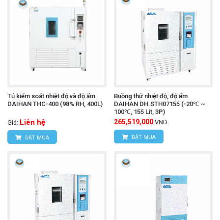
Tủ kiểm soát nhiệt độ và độ ẩm
Buồng thử nhiệt độ, độ ẩm
DAIHAN THC-400 (98% RH, 400L)
DAIHAN DH.STH07155 (-20℃ ~
100℃, 155 Lit, 3P)
Liên hệ
265,519,000
VND
Giá:
ĐẶT MUA
ĐẶT MUA