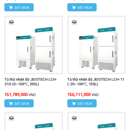
ĐẶT MUA
ĐẶT MUA
Tủ thử nhiệt độ JEIOTECH LCH-
Tủ thử nhiệt độ JEIOTECH LCH-11
21G (0~100℃, 255L)
(-20~100℃, 150L)
151,789,000
156,111,000
VND
VND
ĐẶT MUA
ĐẶT MUA