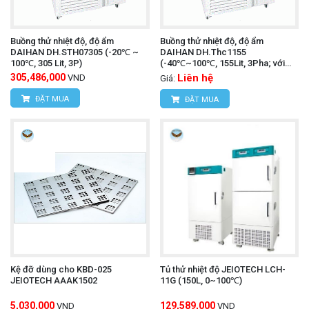
Buồng thử nhiệt độ, độ ẩm
Buồng thử nhiệt độ, độ ẩm
DAIHAN DH.STH07305 (-20℃ ~
DAIHAN DH.Thc1155
100℃, 305 Lit, 3P)
(-40℃~100℃, 155Lit, 3Pha; với
IQ,OQ)
305,486,000
Liên hệ
VND
Giá:
ĐẶT MUA
ĐẶT MUA
Kệ đỡ dùng cho KBD-025
Tủ thử nhiệt độ JEIOTECH LCH-
JEIOTECH AAAK1502
11G (150L, 0~100℃)
5,030,000
129,589,000
VND
VND