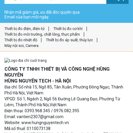
Nhận mã giảm giá, ưu đãi độc quyền qua
Email của bạn mỗi ngày.
Thiết bị đo điện, điện tử
Thiết bị đo cơ khí
Thiết bị đo môi trường, chất lỏng, thực phẩm
Thiết bị đo nhiệt độ
Thiết bị đo áp suất, thủy lực
Máy nội soi, Camera
CÔNG TY TNHH THIẾT BỊ VÀ CÔNG NGHỆ HÙNG
NGUYÊN
HÙNG NGUYÊN TECH - HÀ NỘI
Địa chỉ: Số nhà 15, Ngõ 85, Tân Xuân, Phường Đông Ngạc, Thành
Phố Hà Nội, Việt Nam
VPGD: Số 1, Ngách 2, Ngõ 56 Đường Lê Quang Đạo, Phường Từ
Liêm, Thành Phố Hà Nội,Việt Nam
Điện thoại: 0393.968.345 / 0976.082.395
Email: vantien2307@gmail.com
Website: www.hungnguyentech.vn
Mã số thuế: 0110073138