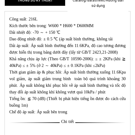
THÔNG SỐ KỸ THUẬT
Catalog/datasheet/Hướng dẫn
sử dụng
Công suất: 216L
Kích thước bên trong: W600 * H600 * D600MM
Dải nhiệt độ: -70 ～ + 150 ℃
Dao động nhiệt độ: ± 0.5 ℃ (áp suất bình thường, không tải
Dải áp suất: Áp suất bình thường đến 11.6KPa, độ cao tương đương
được hiển thị trong bảng dưới đây (lấy từ GB/T 2423,21-2008)
Khả năng chịu áp lực (Theo GB/T 10590-2006): ≤ ± 2KPa (khi ≧
40kPa) ≤ ± 5% (ở 2 ～ 40kPa) ≤ ± 0.1KPa (khi ≤2kPa)
Thời gian giảm áp & phục hồi: Áp suất bình thường xuống 11.6Kpa
vol giảm, áp suất giảm trung bình toàn bộ quá trình khoảng 30
phút. Áp suất không khí phục hồi về áp suất bình thường và tốc độ
thay đổi áp suất không khí không vượt quá 10kPa / phút
Tiếng ồn: ≦ 70 (dB) (Thiết bị phát hiện tiếng ồn được đo cách cửa
buồng 1m)
Chế độ áp suất: Áp suất bên trong
Chi tiết