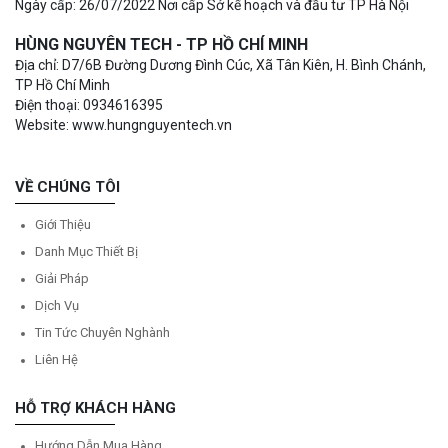
Ngày cấp: 26/07/2022 Nơi cấp Sở kế hoạch và đầu tư TP Hà Nội
HÙNG NGUYÊN TECH - TP HỒ CHÍ MINH
Địa chỉ: D7/6B Đường Dương Đình Cúc, Xã Tân Kiên, H. Bình Chánh,
TP Hồ Chí Minh
Điện thoại: 0934616395
Website: www.hungnguyentech.vn
VỀ CHÚNG TÔI
Giới Thiệu
Danh Mục Thiết Bị
Giải Pháp
Dịch Vụ
Tin Tức Chuyên Nghành
Liên Hệ
HỖ TRỢ KHÁCH HÀNG
Hướng Dẫn Mua Hàng