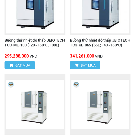
Buồng thử nhiệt độ thấp JEIOTECH
Buồng thử nhiệt độ thấp JEIOTECH
TC3-ME-100 (-20~150℃, 100L)
TC3-KE-065 (65L; -40~150°C)
295,288,000
341,261,000
VND
VND
ĐẶT MUA
ĐẶT MUA