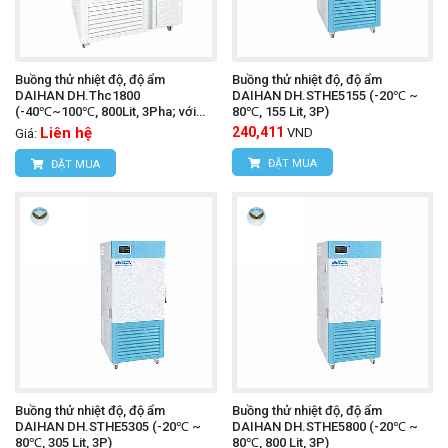
Buồng thử nhiệt độ, độ ẩm
Buồng thử nhiệt độ, độ ẩm
DAIHAN DH.Thc1800
DAIHAN DH.STHE5155 (-20℃ ~
(-40℃~100℃, 800Lit, 3Pha; với
80℃, 155 Lit, 3P)
IQ,OQ)
Liên hệ
240,411
VND
Giá:
ĐẶT MUA
ĐẶT MUA
Buồng thử nhiệt độ, độ ẩm
Buồng thử nhiệt độ, độ ẩm
DAIHAN DH.STHE5305 (-20℃ ~
DAIHAN DH.STHE5800 (-20℃ ~
80℃, 305 Lit, 3P)
80℃, 800 Lit, 3P)