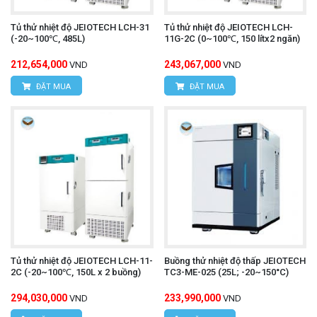
Tủ thử nhiệt độ JEIOTECH LCH-31
Tủ thử nhiệt độ JEIOTECH LCH-
(-20~100℃, 485L)
11G-2C (0~100℃, 150 lítx2 ngăn)
212,654,000
243,067,000
VND
VND
ĐẶT MUA
ĐẶT MUA
Tủ thử nhiệt độ JEIOTECH LCH-11-
Buồng thử nhiệt độ thấp JEIOTECH
2C (-20~100℃, 150L x 2 buồng)
TC3-ME-025 (25L; -20~150°C)
294,030,000
233,990,000
VND
VND