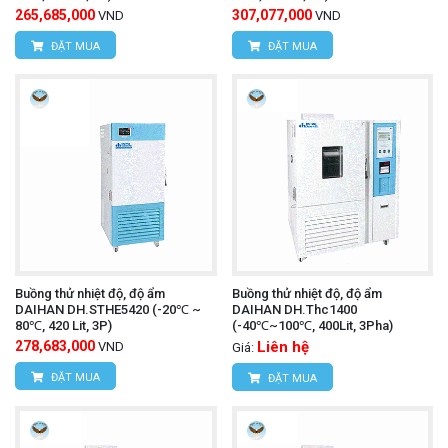
265,685,000
307,077,000
VND
VND
ĐẶT MUA
ĐẶT MUA
Buồng thử nhiệt độ, độ ẩm
Buồng thử nhiệt độ, độ ẩm
DAIHAN DH.STHE5420 (-20℃ ~
DAIHAN DH.Thc1400
80℃, 420 Lit, 3P)
(-40℃~100℃, 400Lit, 3Pha)
278,683,000
Liên hệ
VND
Giá:
ĐẶT MUA
ĐẶT MUA