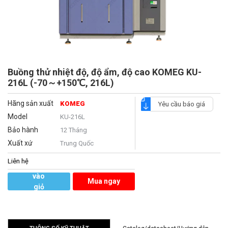
Buồng thử nhiệt độ, độ ẩm, độ cao KOMEG KU-
216L (-70～+150℃, 216L)
Hãng sản xuất
KOMEG
Yêu cầu báo giá
Model
KU-216L
Bảo hành
12 Tháng
Xuất xứ
Trung Quốc
Liên hệ
Thêm
vào
Mua ngay
giỏ
hàng