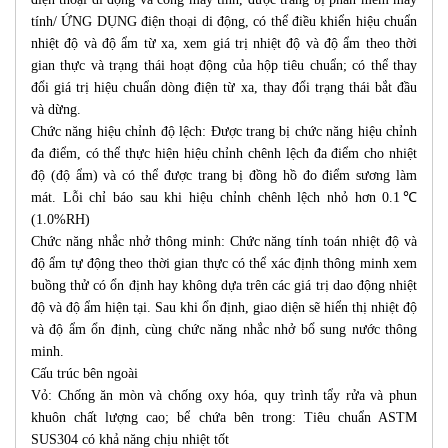
tính/ ỨNG DỤNG điện thoại di động, có thể điều khiển hiệu chuẩn
nhiệt độ và độ ẩm từ xa, xem giá trị nhiệt độ và độ ẩm theo thời
gian thực và trạng thái hoạt động của hộp tiêu chuẩn; có thể thay
đổi giá trị hiệu chuẩn dòng điện từ xa, thay đổi trạng thái bắt đầu
và dừng.
Chức năng hiệu chỉnh độ lệch: Được trang bị chức năng hiệu chỉnh
đa điểm, có thể thực hiện hiệu chỉnh chênh lệch đa điểm cho nhiệt
độ (độ ẩm) và có thể được trang bị đồng hồ đo điểm sương làm
mát. Lỗi chỉ báo sau khi hiệu chỉnh chênh lệch nhỏ hơn 0.1℃
(1.0%RH)
Chức năng nhắc nhở thông minh: Chức năng tính toán nhiệt độ và
độ ẩm tự động theo thời gian thực có thể xác định thông minh xem
buồng thử có ổn định hay không dựa trên các giá trị dao động nhiệt
độ và độ ẩm hiện tại. Sau khi ổn định, giao diện sẽ hiển thị nhiệt độ
và độ ẩm ổn định, cùng chức năng nhắc nhở bổ sung nước thông
minh.
Cấu trúc bên ngoài
Vỏ: Chống ăn mòn và chống oxy hóa, quy trình tẩy rửa và phun
khuôn chất lượng cao; bể chứa bên trong: Tiêu chuẩn ASTM
SUS304 có khả năng chịu nhiệt tốt