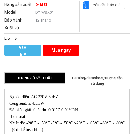
Hãng sản xuất
D-MEI
Yêu cầu báo giá
Model
DY-WSX01
Bảo hành
12 Tháng
Xuất xứ
Liên hệ
Thêm
vào
Mua ngay
giỏ
hàng
THÔNG SỐ KỸ THUẬT
Catalog/datasheet/Hướng dẫn
sử dụng
Nguồn điện: AC 220V 50HZ
Công suất: ≤ 4.5KW
Độ phân giải nhiệt độ: 0.01℃ 0.01%RH
Hiệu suất
Nhiệt độ: -20℃～ 50℃ /5℃～ 50℃ /-20℃～ 65℃ /-30℃～ 80℃
（Có thể tùy chỉnh）