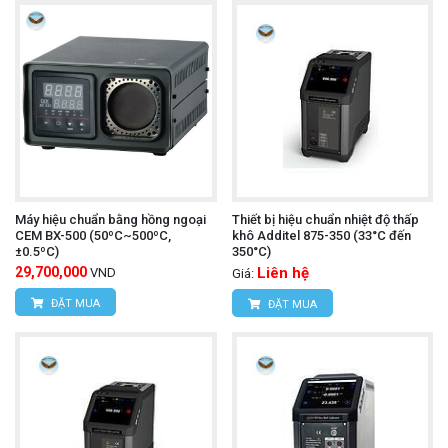
Máy hiệu chuẩn bằng hồng ngoại
Thiết bị hiệu chuẩn nhiệt độ thấp
CEM BX-500 (50ºC~500ºC,
khô Additel 875-350 (33°C đến
±0.5ºC)
350°C)
29,700,000
Liên hệ
VND
Giá:
ĐẶT MUA
ĐẶT MUA