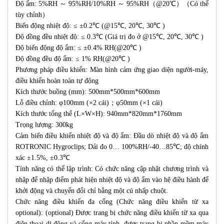
Độ ẩm: 5%RH ～ 95%RH/10%RH ～ 95%RH（@20℃）（Có thể
tùy chỉnh）
Biến động nhiệt độ: ≤ ±0.2℃ (@15℃, 20℃, 30℃ )
Độ đồng đều nhiệt độ: ≤ 0.3℃ (Giá trị đo ở @15℃, 20℃, 30℃ )
Độ biến động độ ẩm: ≤ ±0.4% RH(@20℃ )
Độ đồng đều độ ẩm: ≤ 1% RH(@20℃ )
Phương pháp điều khiển: Màn hình cảm ứng giao diện người-máy,
điều khiển hoàn toàn tự động
Kích thước buồng (mm): 500mm*500mm*600mm
Lỗ điều chỉnh: φ100mm (×2 cái)；φ50mm (×1 cái)
Kích thước tổng thể (L×W×H): 940mm*820mm*1760mm
Trọng lượng: 300kg
Cảm biến điều khiển nhiệt độ và độ ẩm: Đầu dò nhiệt độ và độ ẩm
ROTRONIC Hygroclips; Dải đo 0… 100%RH/-40…85℃; độ chính
xác ±1.5%, ±0.3℃
Tính năng có thể lập trình: Có chức năng cập nhật chương trình và
nhập để nhập điểm phát hiện nhiệt độ và độ ẩm vào hệ điều hành để
khởi động và chuyển đổi chỉ bằng một cú nhấp chuột.
Chức năng điều khiển đa cổng (Chức năng điều khiển từ xa
optional): (optional) Được trang bị chức năng điều khiển từ xa qua
điện thoại di động và cổng máy tính, được trang bị phần mềm máy