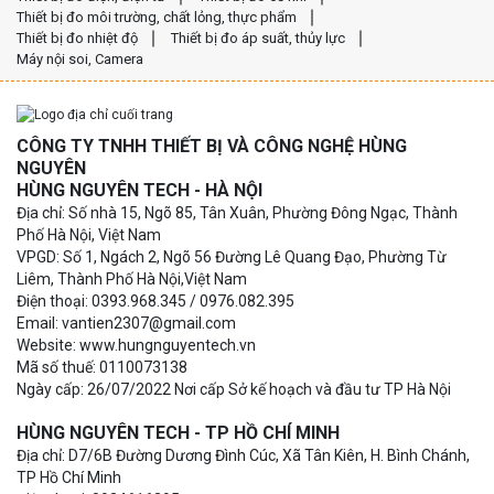
Thiết bị đo môi trường, chất lỏng, thực phẩm
Thiết bị đo nhiệt độ
Thiết bị đo áp suất, thủy lực
Máy nội soi, Camera
CÔNG TY TNHH THIẾT BỊ VÀ CÔNG NGHỆ HÙNG
NGUYÊN
HÙNG NGUYÊN TECH - HÀ NỘI
Địa chỉ: Số nhà 15, Ngõ 85, Tân Xuân, Phường Đông Ngạc, Thành
Phố Hà Nội, Việt Nam
VPGD: Số 1, Ngách 2, Ngõ 56 Đường Lê Quang Đạo, Phường Từ
Liêm, Thành Phố Hà Nội,Việt Nam
Điện thoại: 0393.968.345 / 0976.082.395
Email: vantien2307@gmail.com
Website: www.hungnguyentech.vn
Mã số thuế: 0110073138
Ngày cấp: 26/07/2022 Nơi cấp Sở kế hoạch và đầu tư TP Hà Nội
HÙNG NGUYÊN TECH - TP HỒ CHÍ MINH
Địa chỉ: D7/6B Đường Dương Đình Cúc, Xã Tân Kiên, H. Bình Chánh,
TP Hồ Chí Minh