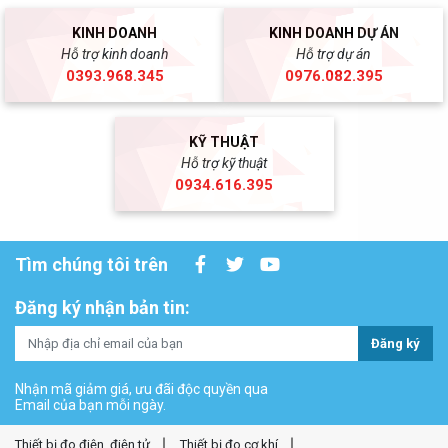
KINH DOANH
KINH DOANH DỰ ÁN
Hỗ trợ kinh doanh
Hỗ trợ dự án
0393.968.345
0976.082.395
KỸ THUẬT
Hỗ trợ kỹ thuật
0934.616.395
Tìm chúng tôi trên
Đăng ký nhận bản tin:
Đăng ký
Nhận mã giảm giá, ưu đãi độc quyền qua
Email của bạn mỗi ngày.
Thiết bị đo điện, điện tử
Thiết bị đo cơ khí