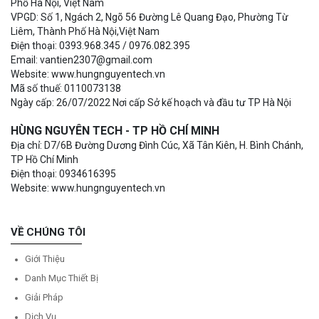
Phố Hà Nội, Việt Nam
VPGD: Số 1, Ngách 2, Ngõ 56 Đường Lê Quang Đạo, Phường Từ
Liêm, Thành Phố Hà Nội,Việt Nam
Điện thoại: 0393.968.345 / 0976.082.395
Email: vantien2307@gmail.com
Website: www.hungnguyentech.vn
Mã số thuế: 0110073138
Ngày cấp: 26/07/2022 Nơi cấp Sở kế hoạch và đầu tư TP Hà Nội
HÙNG NGUYÊN TECH - TP HỒ CHÍ MINH
Địa chỉ: D7/6B Đường Dương Đình Cúc, Xã Tân Kiên, H. Bình Chánh,
TP Hồ Chí Minh
Điện thoại: 0934616395
Website: www.hungnguyentech.vn
VỀ CHÚNG TÔI
Giới Thiệu
Danh Mục Thiết Bị
Giải Pháp
Dịch Vụ