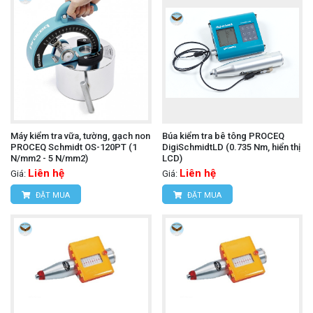
Máy kiểm tra vữa, tường, gạch non
Búa kiểm tra bê tông PROCEQ
PROCEQ Schmidt OS-120PT (1
DigiSchmidtLD (0.735 Nm, hiển thị
N/mm2 - 5 N/mm2)
LCD)
Liên hệ
Liên hệ
Giá:
Giá:
ĐẶT MUA
ĐẶT MUA