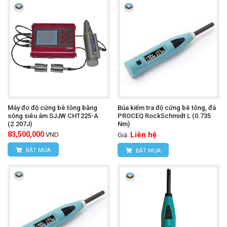
Máy đo độ cứng bê tông bằng
Búa kiểm tra độ cứng bê tông, đá
sóng siêu âm SJJW CHT225-A
PROCEQ RockSchmidt L (0.735
(2.207J)
Nm)
83,500,000
Liên hệ
VND
Giá:
ĐẶT MUA
ĐẶT MUA