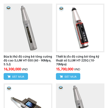
Búa bị thử độ cứng bê tông cường
Thiết bị đo độ cứng bê tông kỹ
độ cao SJJW HT-550 (60 - 90Mpa,
thuật số SJJW HT-225Q (10-
5.5J)
70Mpa)
16,300,000
15,700,000
VND
VND
ĐẶT MUA
ĐẶT MUA