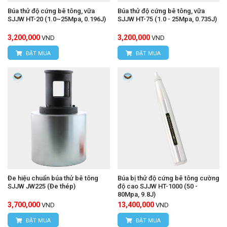
Búa thử độ cứng bê tông, vữa
Búa thử độ cứng bê tông, vữa
SJJW HT-20 (1.0~25Mpa, 0.196J)
SJJW HT-75 (1.0 - 25Mpa, 0.735J)
3,200,000
3,200,000
VND
VND
ĐẶT MUA
ĐẶT MUA
Đe hiệu chuẩn búa thử bê tông
Búa bị thử độ cứng bê tông cường
SJJW JW225 (Đe thép)
độ cao SJJW HT-1000 (50 -
80Mpa, 9.8J)
3,700,000
13,400,000
VND
VND
ĐẶT MUA
ĐẶT MUA