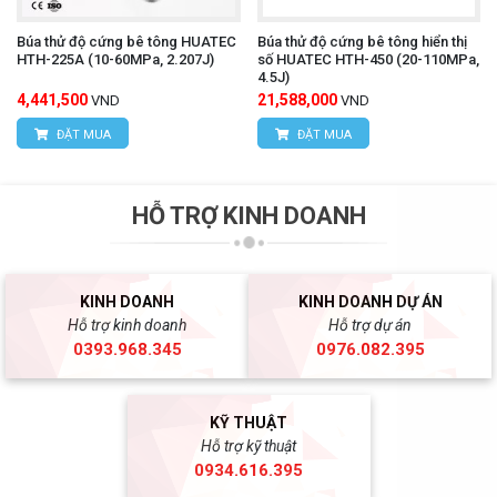
Búa thử độ cứng bê tông HUATEC
Búa thử độ cứng bê tông hiển thị
HTH-225A (10-60MPa, 2.207J)
số HUATEC HTH-450 (20-110MPa,
4.5J)
4,441,500
21,588,000
VND
VND
ĐẶT MUA
ĐẶT MUA
HỖ TRỢ KINH DOANH
KINH DOANH
KINH DOANH DỰ ÁN
Hỗ trợ kinh doanh
Hỗ trợ dự án
0393.968.345
0976.082.395
KỸ THUẬT
Hỗ trợ kỹ thuật
0934.616.395