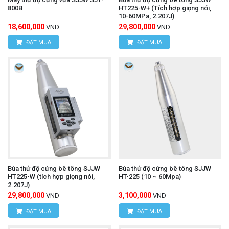
800B
HT225-W+ (Tích hợp giọng nói,
10-60MPa, 2.207J)
18,600,000
29,800,000
VND
VND
ĐẶT MUA
ĐẶT MUA
Búa thử độ cứng bê tông SJJW
Búa thử độ cứng bê tông SJJW
HT225-W (tích hợp giọng nói,
HT-225 (10 ~ 60Mpa)
2.207J)
29,800,000
3,100,000
VND
VND
ĐẶT MUA
ĐẶT MUA