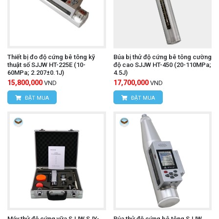
Thiết bị đo độ cứng bê tông kỹ
Búa bị thử độ cứng bê tông cường
thuật số SJJW HT-225E (10-
độ cao SJJW HT-450 (20-110MPa;
60MPa; 2.207±0.1J)
4.5J)
15,800,000
17,700,000
VND
VND
ĐẶT MUA
ĐẶT MUA
Máy thử độ cứng vữa SJJW SJY-
Búa thử độ cứng bê tông SJJW