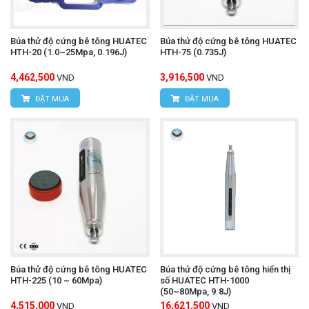
Búa thử độ cứng bê tông HUATEC
Búa thử độ cứng bê tông HUATEC
HTH-20 (1.0~25Mpa, 0.196J)
HTH-75 (0.735J)
4,462,500
3,916,500
VND
VND
ĐẶT MUA
ĐẶT MUA
Búa thử độ cứng bê tông HUATEC
Búa thử độ cứng bê tông hiển thị
HTH-225 (10 ~ 60Mpa)
số HUATEC HTH-1000
(50~80Mpa, 9.8J)
4,515,000
16,621,500
VND
VND