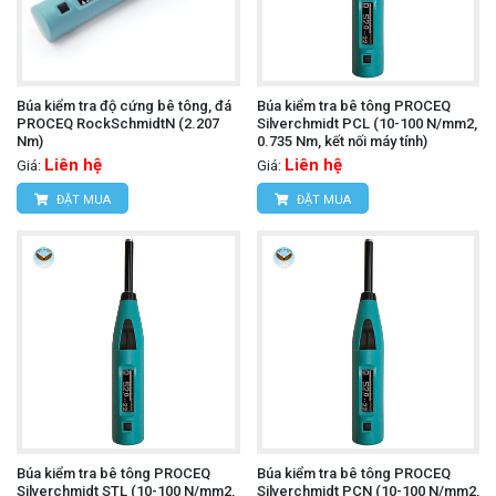
Búa kiểm tra độ cứng bê tông, đá
Búa kiểm tra bê tông PROCEQ
PROCEQ RockSchmidtN (2.207
Silverchmidt PCL (10-100 N/mm2,
Nm)
0.735 Nm, kết nối máy tính)
Liên hệ
Liên hệ
Giá:
Giá:
ĐẶT MUA
ĐẶT MUA
Búa kiểm tra bê tông PROCEQ
Búa kiểm tra bê tông PROCEQ
Silverchmidt STL (10-100 N/mm2,
Silverchmidt PCN (10-100 N/mm2,