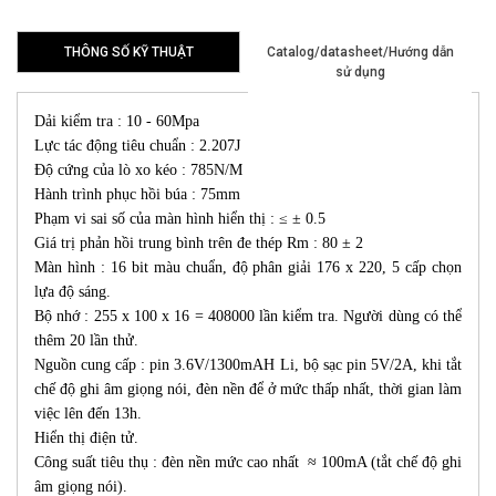
THÔNG SỐ KỸ THUẬT
Catalog/datasheet/Hướng dẫn
sử dụng
Dải kiểm tra : 10 - 60Mpa
Lực tác động tiêu chuẩn : 2.207J
Độ cứng của lò xo kéo : 785N/M
Hành trình phục hồi búa : 75mm
Phạm vi sai số của màn hình hiển thị : ≤ ± 0.5
Giá trị phản hồi trung bình trên đe thép Rm : 80 ± 2
Màn hình : 16 bit màu chuẩn, độ phân giải 176 x 220, 5 cấp chọn
lựa độ sáng.
Bộ nhớ : 255 x 100 x 16 = 408000 lần kiểm tra. Người dùng có thể
thêm 20 lần thử.
Nguồn cung cấp : pin 3.6V/1300mAH Li, bộ sạc pin 5V/2A, khi tắt
chế độ ghi âm giọng nói, đèn nền để ở mức thấp nhất, thời gian làm
việc lên đến 13h.
Hiển thị điện tử.
Công suất tiêu thụ : đèn nền mức cao nhất ≈ 100mA (tắt chế độ ghi
âm giọng nói).