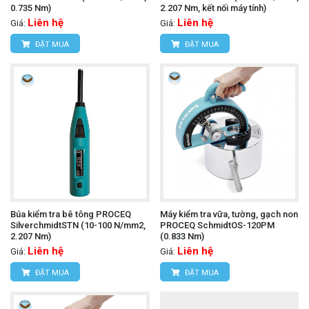
0.735 Nm)
2.207 Nm, kết nối máy tính)
Liên hệ
Liên hệ
Giá:
Giá:
ĐẶT MUA
ĐẶT MUA
Búa kiểm tra bê tông PROCEQ
Máy kiểm tra vữa, tường, gạch non
SilverchmidtSTN (10-100 N/mm2,
PROCEQ SchmidtOS-120PM
2.207 Nm)
(0.833 Nm)
Liên hệ
Liên hệ
Giá:
Giá:
ĐẶT MUA
ĐẶT MUA