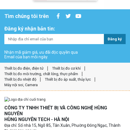
Tìm chúng tôi trên
Đăng ký nhận bản tin:
Đăng ký
Nhận mã giảm giá, ưu đãi độc quyền qua
Email của bạn mỗi ngày.
Thiết bị đo điện, điện tử
Thiết bị đo cơ khí
Thiết bị đo môi trường, chất lỏng, thực phẩm
Thiết bị đo nhiệt độ
Thiết bị đo áp suất, thủy lực
Máy nội soi, Camera
CÔNG TY TNHH THIẾT BỊ VÀ CÔNG NGHỆ HÙNG
NGUYÊN
HÙNG NGUYÊN TECH - HÀ NỘI
Địa chỉ: Số nhà 15, Ngõ 85, Tân Xuân, Phường Đông Ngạc, Thành