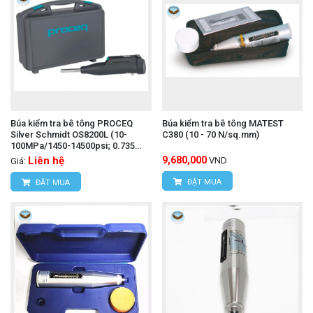
Búa kiểm tra bê tông PROCEQ
Búa kiểm tra bê tông MATEST
Silver Schmidt OS8200L (10-
C380 (10 - 70 N/sq.mm)
100MPa/1450-14500psi; 0.735
Nm)
Liên hệ
9,680,000
VND
Giá:
ĐẶT MUA
ĐẶT MUA