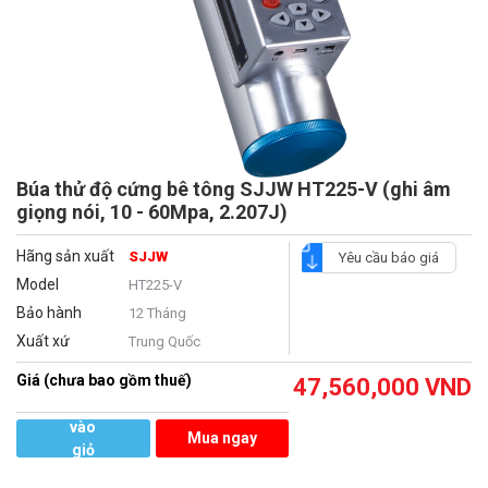
Búa thử độ cứng bê tông SJJW HT225-V (ghi âm
giọng nói, 10 - 60Mpa, 2.207J)
Hãng sản xuất
SJJW
Yêu cầu báo giá
Model
HT225-V
Bảo hành
12 Tháng
Xuất xứ
Trung Quốc
Giá (chưa bao gồm thuế)
47,560,000
VND
Thêm
vào
Mua ngay
giỏ
hàng