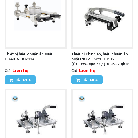
Thiết bị hiệu chuẩn áp suất
Thiết bị chỉnh áp, hiệu chuẩn áp
HUAXIN HS711A
suất INSIZE 5220-PP06
((-0.095~6)MPa / (-0.95~70)bar /
(-14~1000)psi)
Liên hệ
Liên hệ
Giá:
Giá:
ĐẶT MUA
ĐẶT MUA