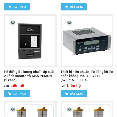
ĐẶT MUA
ĐẶT MUA
Hệ thống đo lường chuẩn áp suất
Thiết bị hiệu chuẩn, đo đồng hồ đo
2 kênh Baratron® MKS PBMS2F
chân không MKS SRG3-EL
(2 kênh)
(5x10^-5 - 100Pa)
Liên hệ
Liên hệ
Giá:
Giá:
ĐẶT MUA
ĐẶT MUA