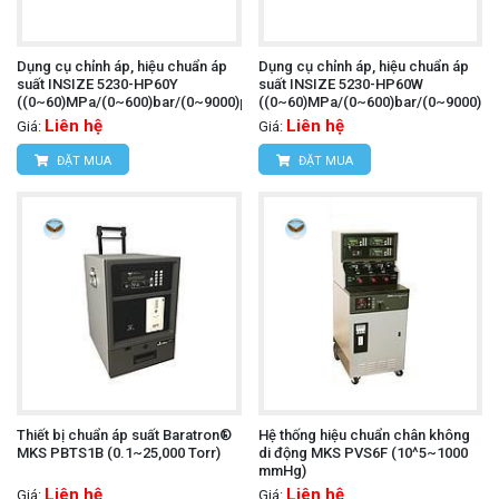
Dụng cụ chỉnh áp, hiệu chuẩn áp
Dụng cụ chỉnh áp, hiệu chuẩn áp
suất INSIZE 5230-HP60Y
suất INSIZE 5230-HP60W
((0~60)MPa/(0~600)bar/(0~9000)psi)
((0~60)MPa/(0~600)bar/(0~9000)psi
Liên hệ
Liên hệ
Giá:
Giá:
ĐẶT MUA
ĐẶT MUA
Thiết bị chuẩn áp suất Baratron®
Hệ thống hiệu chuẩn chân không
MKS PBTS1B (0.1~25,000 Torr)
di động MKS PVS6F (10^5~1000
mmHg)
Liên hệ
Liên hệ
Giá:
Giá: