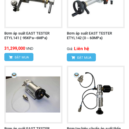
Bơm áp suất EAST TESTER
Bơm áp suất EAST TESTER
ETYL141 (-95KPa~6MPa)
ETYL142 (0～60MPa)
31,299,000
Liên hệ
VND
Giá:
ĐẶT MUA
ĐẶT MUA
Bơm áp suất EAST TESTER
Bơm tay hiệu chuẩn áp suất thấp