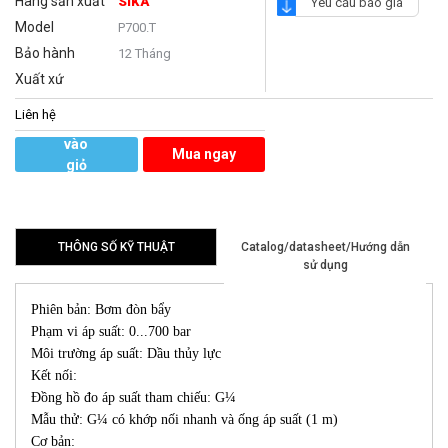
Hãng sản xuất
SIKA
Yêu cầu báo giá
Model
P700.T
Bảo hành
12 Tháng
Xuất xứ
Liên hệ
Thêm
vào
Mua ngay
giỏ
hàng
THÔNG SỐ KỸ THUẬT
Catalog/datasheet/Hướng dẫn
sử dụng
Phiên bản: Bơm đòn bẩy
Phạm vi áp suất: 0...700 bar
Môi trường áp suất: Dầu thủy lực
Kết nối:
Đồng hồ đo áp suất tham chiếu: G¼
Mẫu thử: G¼ có khớp nối nhanh và ống áp suất (1 m)
Cơ bản: