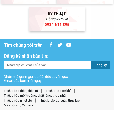
KỸ THUẬT
Hỗ trợ kỹ thuật
0934.616.395
Tìm chúng tôi trên
Đăng ký nhận bản tin:
Đăng ký
Nhận mã giảm giá, ưu đãi độc quyền qua
Email của bạn mỗi ngày.
Thiết bị đo điện, điện tử
Thiết bị đo cơ khí
Thiết bị đo môi trường, chất lỏng, thực phẩm
Thiết bị đo nhiệt độ
Thiết bị đo áp suất, thủy lực
Máy nội soi, Camera