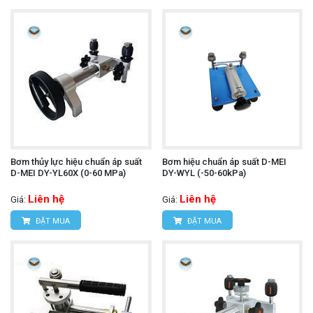
Bơm thủy lực hiệu chuẩn áp suất
Bơm hiệu chuẩn áp suất D-MEI
D-MEI DY-YL60X (0-60 MPa)
DY-WYL (-50-60kPa)
Liên hệ
Liên hệ
Giá:
Giá:
ĐẶT MUA
ĐẶT MUA