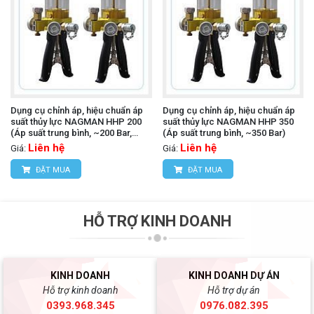
Dụng cụ chỉnh áp, hiệu chuẩn áp
Dụng cụ chỉnh áp, hiệu chuẩn áp
suất thủy lực NAGMAN HHP 200
suất thủy lực NAGMAN HHP 350
(Áp suất trung bình, ~200 Bar,
(Áp suất trung bình, ~350 Bar)
kèm Adaptors)
Liên hệ
Liên hệ
Giá:
Giá:
ĐẶT MUA
ĐẶT MUA
HỖ TRỢ KINH DOANH
KINH DOANH
KINH DOANH DỰ ÁN
Hỗ trợ kinh doanh
Hỗ trợ dự án
0393.968.345
0976.082.395