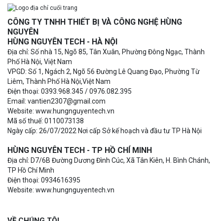
CÔNG TY TNHH THIẾT BỊ VÀ CÔNG NGHỆ HÙNG
NGUYÊN
HÙNG NGUYÊN TECH - HÀ NỘI
Địa chỉ: Số nhà 15, Ngõ 85, Tân Xuân, Phường Đông Ngạc, Thành
Phố Hà Nội, Việt Nam
VPGD: Số 1, Ngách 2, Ngõ 56 Đường Lê Quang Đạo, Phường Từ
Liêm, Thành Phố Hà Nội,Việt Nam
Điện thoại: 0393.968.345 / 0976.082.395
Email: vantien2307@gmail.com
Website: www.hungnguyentech.vn
Mã số thuế: 0110073138
Ngày cấp: 26/07/2022 Nơi cấp Sở kế hoạch và đầu tư TP Hà Nội
HÙNG NGUYÊN TECH - TP HỒ CHÍ MINH
Địa chỉ: D7/6B Đường Dương Đình Cúc, Xã Tân Kiên, H. Bình Chánh,
TP Hồ Chí Minh
Điện thoại: 0934616395
Website: www.hungnguyentech.vn
VỀ CHÚNG TÔI