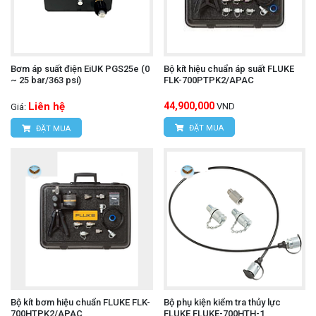
Bơm áp suất điện EiUK PGS25e (0
Bộ kít hiệu chuẩn áp suất FLUKE
~ 25 bar/363 psi)
FLK-700PTPK2/APAC
Liên hệ
44,900,000
VND
Giá:
ĐẶT MUA
ĐẶT MUA
Bộ kít bơm hiệu chuẩn FLUKE FLK-
Bộ phụ kiện kiểm tra thủy lực
700HTPK2/APAC
FLUKE FLUKE-700HTH-1