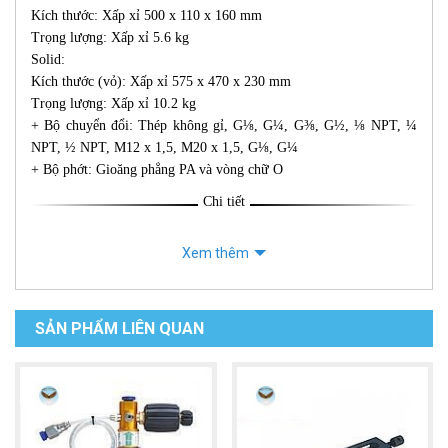
Kích thước: Xấp xỉ 500 x 110 x 160 mm
Trọng lượng: Xấp xỉ 5.6 kg
Solid:
Kích thước (vỏ): Xấp xỉ 575 x 470 x 230 mm
Trọng lượng: Xấp xỉ 10.2 kg
+ Bộ chuyển đổi: Thép không gỉ, G⅛, G¼, G⅜, G½, ⅛ NPT, ¼
NPT, ½ NPT, M12 x 1,5, M20 x 1,5, G⅛, G¼
+ Bộ phớt: Gioăng phẳng PA và vòng chữ O
Chi tiết
Xem thêm
SẢN PHẨM LIÊN QUAN