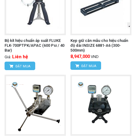
Bộ kít hiệu chuẩn áp suất FLUKE
Kẹp giữ căn mẫu cho hiệu chuẩn
FLK-700PTPK/APAC (600 Psi / 40
độ dài INSIZE 6881-A6 (300-
Bar)
500mm)
Liên hệ
8,947,000
VND
Giá:
ĐẶT MUA
ĐẶT MUA