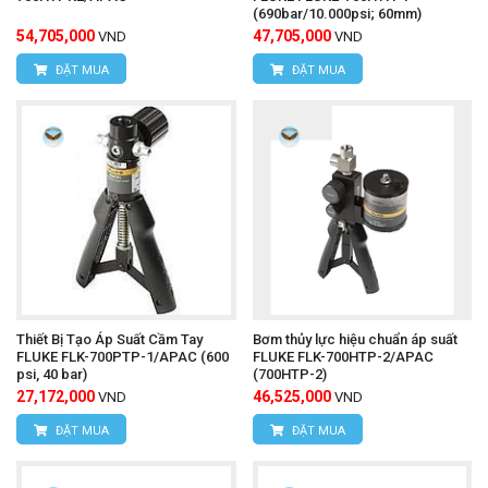
(690bar/10.000psi; 60mm)
54,705,000
47,705,000
VND
VND
ĐẶT MUA
ĐẶT MUA
Thiết Bị Tạo Áp Suất Cầm Tay
Bơm thủy lực hiệu chuẩn áp suất
FLUKE FLK-700PTP-1/APAC (600
FLUKE FLK-700HTP-2/APAC
psi, 40 bar)
(700HTP-2)
27,172,000
46,525,000
VND
VND
ĐẶT MUA
ĐẶT MUA