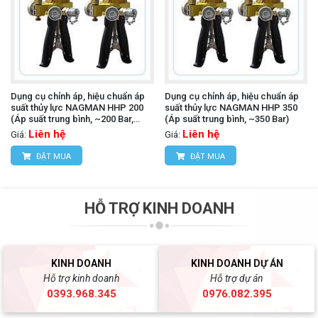
Dụng cụ chỉnh áp, hiệu chuẩn áp
Dụng cụ chỉnh áp, hiệu chuẩn áp
suất thủy lực NAGMAN HHP 200
suất thủy lực NAGMAN HHP 350
(Áp suất trung bình, ~200 Bar,
(Áp suất trung bình, ~350 Bar)
kèm Adaptors)
Liên hệ
Liên hệ
Giá:
Giá:
ĐẶT MUA
ĐẶT MUA
HỖ TRỢ KINH DOANH
KINH DOANH
KINH DOANH DỰ ÁN
Hỗ trợ kinh doanh
Hỗ trợ dự án
0393.968.345
0976.082.395