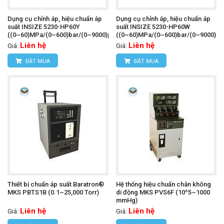
Dụng cụ chỉnh áp, hiệu chuẩn áp
Dụng cụ chỉnh áp, hiệu chuẩn áp
suất INSIZE 5230-HP60Y
suất INSIZE 5230-HP60W
((0~60)MPa/(0~600)bar/(0~9000)psi)
((0~60)MPa/(0~600)bar/(0~9000)psi
Liên hệ
Liên hệ
Giá:
Giá:
ĐẶT MUA
ĐẶT MUA
Thiết bị chuẩn áp suất Baratron®
Hệ thống hiệu chuẩn chân không
MKS PBTS1B (0.1~25,000 Torr)
di động MKS PVS6F (10^5~1000
mmHg)
Liên hệ
Liên hệ
Giá:
Giá: