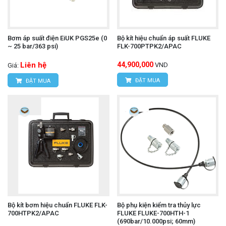
Bơm áp suất điện EiUK PGS25e (0
Bộ kít hiệu chuẩn áp suất FLUKE
~ 25 bar/363 psi)
FLK-700PTPK2/APAC
Liên hệ
44,900,000
VND
Giá:
ĐẶT MUA
ĐẶT MUA
Bộ kít bơm hiệu chuẩn FLUKE FLK-
Bộ phụ kiện kiểm tra thủy lực
700HTPK2/APAC
FLUKE FLUKE-700HTH-1
(690bar/10.000psi; 60mm)