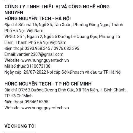
CÔNG TY TNHH THIẾT BỊ VÀ CÔNG NGHỆ HÙNG
NGUYÊN
HÙNG NGUYÊN TECH - HÀ NỘI
Địa chỉ: Số nhà 15, Ngõ 85, Tân Xuân, Phường Đông Ngạc, Thành
Phố Hà Nội, Việt Nam
VPGD: Số 1, Ngách 2, Ngõ 56 Đường Lê Quang Đạo, Phường Từ
Liêm, Thành Phố Hà Nội,Việt Nam
Điện thoại: 0393.968.345 / 0976.082.395
Email: vantien2307@gmail.com
Website: www.hungnguyentech.vn
Mã số thuế: 0110073138
Ngày cấp: 26/07/2022 Nơi cấp Sở kế hoạch và đầu tư TP Hà Nội
HÙNG NGUYÊN TECH - TP HỒ CHÍ MINH
Địa chỉ: D7/6B Đường Dương Đình Cúc, Xã Tân Kiên, H. Bình Chánh,
TP Hồ Chí Minh
Điện thoại: 0934616395
Website: www.hungnguyentech.vn
VỀ CHÚNG TÔI