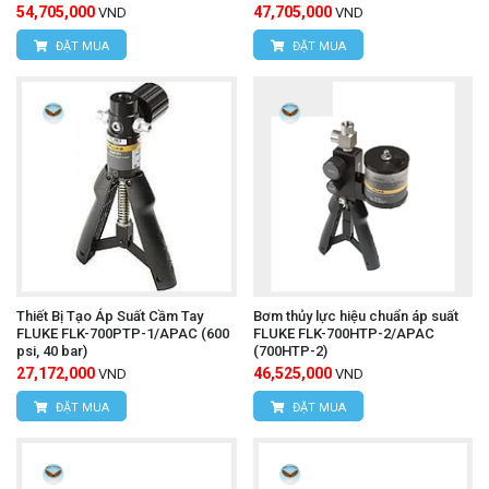
54,705,000
47,705,000
VND
VND
ĐẶT MUA
ĐẶT MUA
Thiết Bị Tạo Áp Suất Cầm Tay
Bơm thủy lực hiệu chuẩn áp suất
FLUKE FLK-700PTP-1/APAC (600
FLUKE FLK-700HTP-2/APAC
psi, 40 bar)
(700HTP-2)
27,172,000
46,525,000
VND
VND
ĐẶT MUA
ĐẶT MUA