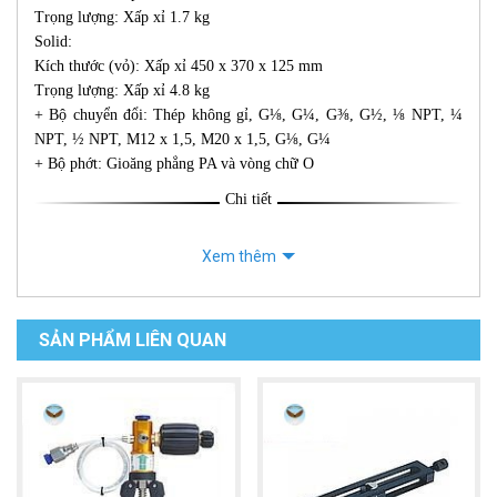
Trọng lượng: Xấp xỉ 1.7 kg
Solid:
Kích thước (vỏ): Xấp xỉ 450 x 370 x 125 mm
Trọng lượng: Xấp xỉ 4.8 kg
+ Bộ chuyển đổi: Thép không gỉ, G⅛, G¼, G⅜, G½, ⅛ NPT, ¼
NPT, ½ NPT, M12 x 1,5, M20 x 1,5, G⅛, G¼
+ Bộ phớt: Gioăng phẳng PA và vòng chữ O
Chi tiết
Xem thêm
SẢN PHẨM LIÊN QUAN