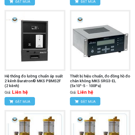
ĐẶT MUA
ĐẶT MUA
Hệ thống đo lường chuẩn áp suất
Thiết bị hiệu chuẩn, đo đồng hồ đo
2 kênh Baratron® MKS PBMS2F
chân không MKS SRG3-EL
(2 kênh)
(5x10^-5 - 100Pa)
Liên hệ
Liên hệ
Giá:
Giá:
ĐẶT MUA
ĐẶT MUA