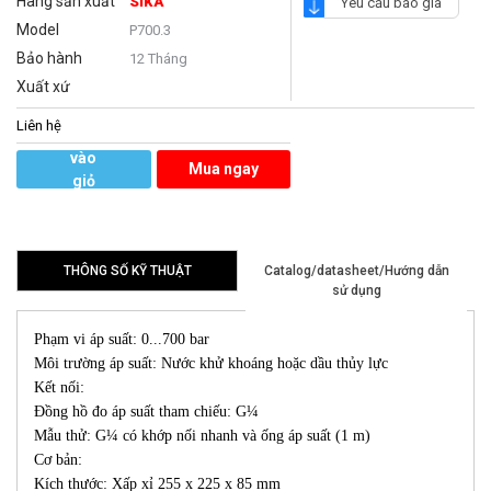
Hãng sản xuất
SIKA
Yêu cầu báo giá
Model
P700.3
Bảo hành
12 Tháng
Xuất xứ
Liên hệ
Thêm
vào
Mua ngay
giỏ
hàng
THÔNG SỐ KỸ THUẬT
Catalog/datasheet/Hướng dẫn
sử dụng
Phạm vi áp suất: 0...700 bar
Môi trường áp suất: Nước khử khoáng hoặc dầu thủy lực
Kết nối:
Đồng hồ đo áp suất tham chiếu: G¼
Mẫu thử: G¼ có khớp nối nhanh và ống áp suất (1 m)
Cơ bản:
Kích thước: Xấp xỉ 255 x 225 x 85 mm