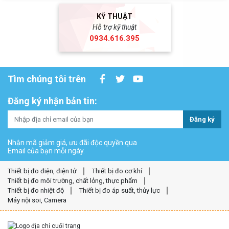
KỸ THUẬT
Hỗ trợ kỹ thuật
0934.616.395
Tìm chúng tôi trên
Đăng ký nhận bản tin:
Đăng ký
Nhận mã giảm giá, ưu đãi độc quyền qua
Email của bạn mỗi ngày.
Thiết bị đo điện, điện tử
Thiết bị đo cơ khí
Thiết bị đo môi trường, chất lỏng, thực phẩm
Thiết bị đo nhiệt độ
Thiết bị đo áp suất, thủy lực
Máy nội soi, Camera