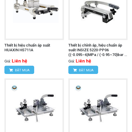
Thiết bị hiệu chuẩn áp suất
Thiết bị chỉnh áp, hiệu chuẩn áp
HUAXIN HS711A
suất INSIZE 5220-PP06
((-0.095~6)MPa / (-0.95~70)bar /
(-14~1000)psi)
Liên hệ
Liên hệ
Giá:
Giá:
ĐẶT MUA
ĐẶT MUA